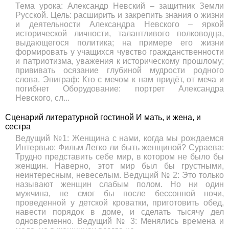
Тема урока: Александр Невский – защитник Земли
Русской. Цель: расширить и закрепить знания о жизни
и деятельности Александра Невского – яркой
исторической личности, талантливого полководца,
выдающегося политика; на примере его жизни
формировать у учащихся чувство гражданственности
и патриотизма, уважения к историческому прошлому;
прививать осязание глубиной мудрости родного
слова. Эпиграф: Кто с мечом к нам придёт, от меча и
погибнет Оборудование: портрет Александра
Невского, сл...
Сценарий литературной гостиной И мать, и жена, и
сестра
Ведущий №1: Женщина с нами, когда мы рождаемся
Интервью: Фильм Легко ли быть женщиной? Сураева:
Трудно представить себе мир, в котором не было бы
женщин. Наверно, этот мир был бы грустными,
неинтересным, невеселым. Ведущий № 2: Это только
называют женщин слабым полом. Но ни один
мужчина, не смог бы после бессонной ночи,
проведенной у детской кроватки, приготовить обед,
навести порядок в доме, и сделать тысячу дел
одновременно. Ведущий № 3: Менялись времена и