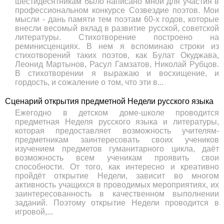
шестидесятникам было написано мной для участия в
профессиональном конкурсе Созвездие поэтов. Мои
мысли - дань памяти тем поэтам 60-х годов, которые
внесли весомый вклад в развитие русской, советской
литературы. Стихотворение построено на
реминисценциях. В нем я вспоминаю строки из
стихотворений таких поэтов, как Булат Окуджава,
Леонид Мартынов, Расул Гамзатов, Николай Рубцов.
В стихотворении я выражаю и восхищение, и
гордость, и сожаление о том, что эти в...
Сценарий открытия предметной Недели русского языка
Ежегодно в детском доме-школе проводится
предметная Неделя русского языка и литературы,
которая предоставляет возможность учителям-
предметникам заинтересовать своих учеников
изучением предметов гуманитарного цикла, даёт
возможность всем ученикам проявить свои
способности. От того, как интересно и креативно
пройдёт открытие Недели, зависит во многом
активность учащихся в проводимых мероприятиях, их
заинтересованность в качественном выполнении
заданий. Поэтому открытие Недели проводится в
игровой,...