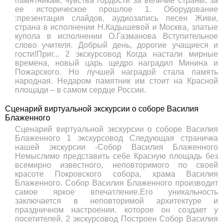
памятникам, чувства гордости за величие страны, за
ее историческое прошлое 1. Оборудование
:презентация слайдов, аудиозапись песен Живи,
страна в исполнении Н.Кадышевой и Москва, златые
купола в исполнении О.Газманова Вступительное
слово учителя. Добрый день, дорогие учащиеся и
гости!Приг... 2 экскурсовод Когда настали мирные
времена, новый царь щедро наградил Минина и
Пожарского. Но лучшей наградой стала память
народная. Недаром памятник им стоит на Красной
площади – в самом сердце России.
Сценарий виртуальной экскурсии о соборе Василия
Блаженного
Сценарий виртуальной экскурсии о соборе Василия
Блаженного 1 экскурсовод Следующая страничка
нашей экскурсии -Собор Василия Блаженного
Немыслимо представить себе Красную площадь без
всемирно известного, неповторимого по своей
красоте Покровского собора, храма Василия
Блаженного. Собор Василия Блаженного производит
самое яркое впечатление.Его уникальность
заключается в неповторимой архитектуре и
праздничном настроении. которое он создает у
посетителей. 2 экскурсовод Построен Собор Василия