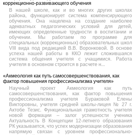
коррекционно-развивающего обучения
В нашей школе, как и во многих других школах
района, функционирует система компенсирующего
обучения. Она нацелена на создание наиболее
адекватных педагогических условий для детей,
имеющих определенные трудности в воспитании и
обучении. Мы работаем по программе для
специальных (коррекционных) образовательных школ
VIII вида под редакцией В.В. Воронковой. В основе
успеха нашей работы в ККО лежит сложившаяся
система общения учителя с учащимися. Работа
учителя в основном строится в расчете н...
«Акмеология как путь самосовершенствования, как
фактор повышения профессионализма учителя»
Научный проект Акмеология как путь
самосовершенствования, как фактор повышения
профессионализма учителя Бураковой Елены
Викторовны, учителя средней школы-лицея № 27 г.
Актобе Тезис. Функциональная грамотность учителя
новой формации – залог успешности ученика
Актуальность В Концепции 12-летнего образования
РК указывается, что успех модернизации образования
напрямую связан с уровнем профессионально-