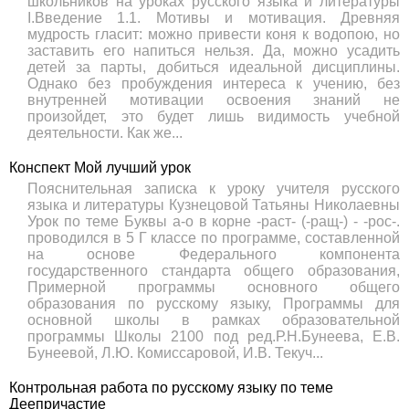
школьников на уроках русского языка и литературы
I.Введение 1.1. Мотивы и мотивация. Древняя
мудрость гласит: можно привести коня к водопою, но
заставить его напиться нельзя. Да, можно усадить
детей за парты, добиться идеальной дисциплины.
Однако без пробуждения интереса к учению, без
внутренней мотивации освоения знаний не
произойдет, это будет лишь видимость учебной
деятельности. Как же...
Конспект Мой лучший урок
Пояснительная записка к уроку учителя русского
языка и литературы Кузнецовой Татьяны Николаевны
Урок по теме Буквы а-о в корне -раст- (-ращ-) - -рос-.
проводился в 5 Г классе по программе, составленной
на основе Федерального компонента
государственного стандарта общего образования,
Примерной программы основного общего
образования по русскому языку, Программы для
основной школы в рамках образовательной
программы Школы 2100 под ред.Р.Н.Бунеева, Е.В.
Бунеевой, Л.Ю. Комиссаровой, И.В. Текуч...
Контрольная работа по русскому языку по теме
Деепричастие