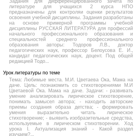
Задания для дифференцированного зачета по
литературе для учащихся 2 курса НПО
предназначены для контроляи оценки результатов
освоения учебной дисциплины. Задания разработаны
на основе примерной программы учебной
дисциплины РУССКАЯ ЛИТЕРАТУРА для профессий
начального профессионального образования и
специальностей среднего профессионального
образования авторы: Тодоров Л.В., доктор
педагогических наук, профессор Белоусова Е. И.,
кандидат педагогических наук, доцент. Под общей
редакцией Тодо...
Урок литературы по теме
Тема: Любимые места. М.И. Цветаева Ока, Мама на
даче. Цель: познакомить со стихотворениями М.И
Цветаевой Ока. Мама на даче. Задачи: - развивать
умение анализировать лирическое стихотворение,
понимать замысел автора; - находить авторские
приемы создания образа детства; - формировать
умения выразительно читать лирическое
стихотворение; - выявить изобразительные средства,
используемые в лирическом стихотворении. Ход
урока I. Актуализация знаний - Какой раздел
изучаем?...