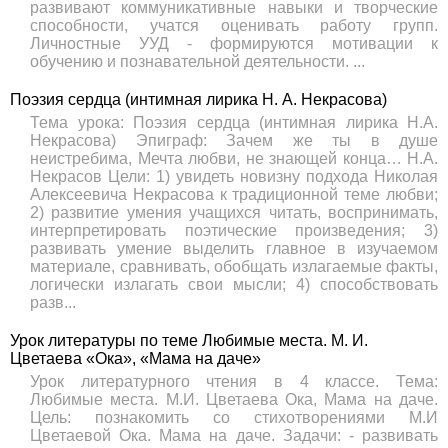
развивают коммуникативные навыки и творческие
способности, учатся оценивать работу групп.
Личностные УУД - формируются мотивации к
обучению и познавательной деятельности. ...
Поэзия сердца (интимная лирика Н. А. Некрасова)
Тема урока: Поэзия сердца (интимная лирика Н.А.
Некрасова) Эпиграф: Зачем же ты в душе
неистребима, Мечта любви, не знающей конца… Н.А.
Некрасов Цели: 1) увидеть новизну подхода Николая
Алексеевича Некрасова к традиционной теме любви;
2) развитие умения учащихся читать, воспринимать,
интерпретировать поэтические произведения; 3)
развивать умение выделить главное в изучаемом
материале, сравнивать, обобщать излагаемые факты,
логически излагать свои мысли; 4) способствовать
разв...
Урок литературы по теме Любимые места. М. И.
Цветаева «Ока», «Мама на даче»
Урок литературного чтения в 4 классе. Тема:
Любимые места. М.И. Цветаева Ока, Мама на даче.
Цель: познакомить со стихотворениями М.И
Цветаевой Ока. Мама на даче. Задачи: - развивать