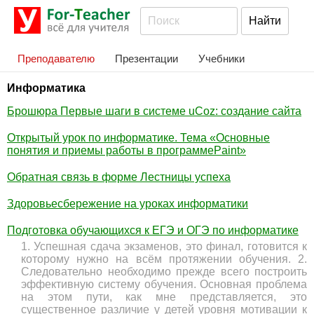
Преподавателю
Презентации
Учебники
Информатика
Брошюра Первые шаги в системе uCoz: создание сайта
Открытый урок по информатике. Тема «Основные
понятия и приемы работы в программеPaint»
Обратная связь в форме Лестницы успеха
Здоровьесбережение на уроках информатики
Подготовка обучающихся к ЕГЭ и ОГЭ по информатике
1. Успешная сдача экзаменов, это финал, готовится к
которому нужно на всём протяжении обучения. 2.
Следовательно необходимо прежде всего построить
эффективную систему обучения. Основная проблема
на этом пути, как мне представляется, это
существенное различие у детей уровня мотивации к