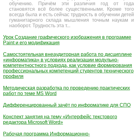
обучению. Причём эти различия год от года
становятся всё более существенными. Кроме того
всегда была и есть сейчас трудность в обучении детей
гуманитарного склада мышления точным наукам и
наоборот. Трудность эта т...
Урок Создание графического изображения в программе
Paint и его модификация
Самостоятельная внеаудиторная работа по дисциплине
«информатика» в условиях реализации модульно-
компетентностного подхода, как условие формирования
профессиональных компетенций студентов технического
профиля
Методическая разработка по проведению практических
работ по теме MS Word
Дифференцированный зачёт по информатике для СПО
Конспект занятия на тему «Интерфейс текстового
редактора Microsoft Word»
Рабочая программа Информационно-