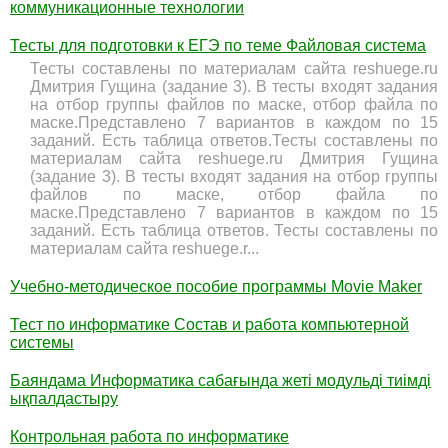
коммуникационные технологии
Тесты для подготовки к ЕГЭ по теме Файловая система
Тесты составлены по материалам сайта reshuege.ru
Дмитрия Гущина (задание 3). В тесты входят задания
на отбор группы файлов по маске, отбор файла по
маске.Представлено 7 вариантов в каждом по 15
заданий. Есть таблица ответов.Тесты составлены по
материалам сайта reshuege.ru Дмитрия Гущина
(задание 3). В тесты входят задания на отбор группы
файлов по маске, отбор файла по
маске.Представлено 7 вариантов в каждом по 15
заданий. Есть таблица ответов. Тесты составлены по
материалам сайта reshuege.r...
Учебно-методическое пособие программы Movie Maker
Тест по информатике Состав и работа компьютерной
системы
Баяндама Информатика сабағында жеті модульді тиімді
ықпалдастыру
Контрольная работа по информатике