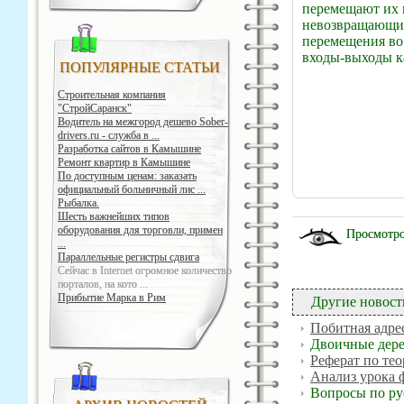
перемещают их 
невозвращающим
перемещения во
входы-выходы ка
ПОПУЛЯРНЫЕ СТАТЬИ
Строительная компания
"СтройСаранск"
Водитель на межгород дешево Sober-
drivers.ru - служба в ...
Разработка сайтов в Камышине
Ремонт квартир в Камышине
По доступным ценам: заказать
официальный больничный лис ...
Рыбалка.
Шесть важнейших типов
оборудования для торговли, примен
Просмотро
...
Параллельные регистры сдвига
Сейчас в Internet огромное количество
порталов, на кото ...
Прибытие Марка в Рим
Другие новост
Побитная адре
Двоичные дере
Реферат по те
Анализ урока 
Вопросы по ру