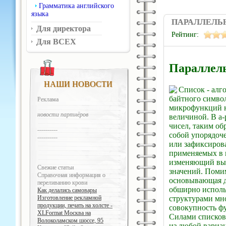
Грамматика английского
языка
ПАРАЛЛЕЛЬ
Для директора
Рейтинг:
Для ВСЕХ
Параллел
НАШИ НОВОСТИ
Список - алг
байтного символ
Реклама
микрофункций н
новости партнёров
величиной. В a-
чисел, таким об
----------
собой упорядоч
----------
или зафиксирова
применяемых в 
изменяющий вых
Свежие статьи
значений. Помим
Справочная информация о
основывающая д
переливанию крови
обширно исполь
Как делались самовары
структурами мн
Изготовление рекламной
продукции, печать на холсте -
совокупность фу
XLFormat Москва на
Силами списков
Волоколамском шоссе, 95
из любой вариац