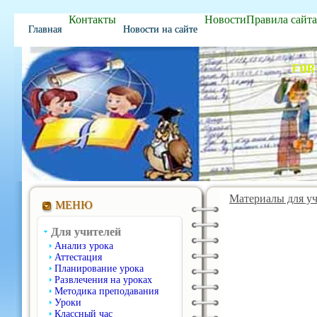
Контакты
Новости
Правила сайта
Главная
Новости на сайте
ПОИГРАТЬ
Материалы для у
МЕНЮ
Для учителей
Анализ урока
Аттестация
Планирование урока
Развлечения на уроках
Методика преподавания
Уроки
Классный час