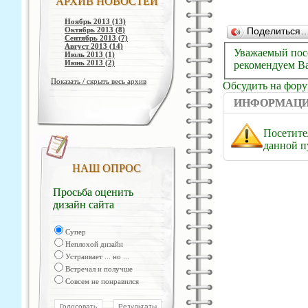
АРХИВ НОВОСТЕЙ
Ноябрь 2013 (13)
Октябрь 2013 (8)
Поделиться
Сентябрь 2013 (7)
Август 2013 (14)
Уважаемый посе
Июль 2013 (1)
Июнь 2013 (2)
рекомендуем Ва
Показать / скрыть весь архив
Обсудить на фор
ИНФОРМАЦ
Посетите
данной п
НАШ ОПРОС
Просьба оценить
дизайн сайта
Супер
Неплохой дизайн
Устраивает ... но ...
Встречал и получше
Совсем не понравился