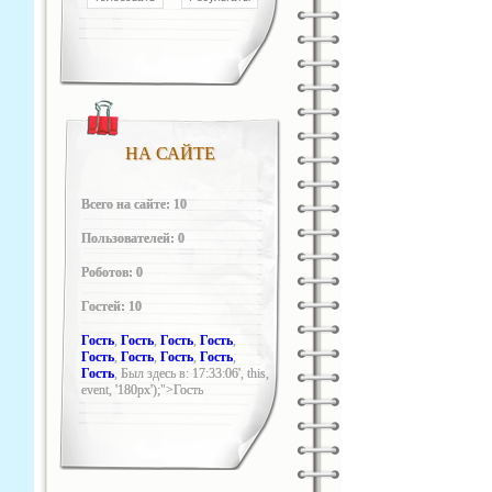
НА САЙТЕ
Всего на сайте: 10
Пользователей: 0
Роботов: 0
Гостей: 10
Гость
,
Гость
,
Гость
,
Гость
,
Гость
,
Гость
,
Гость
,
Гость
,
Гость
,
Был здесь в: 17:33:06', this,
event, '180px');">Гость