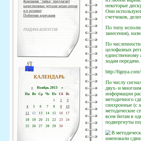
Компания "Зайка" предлагает
некоторые диску
качественные детские вещи оптом
Они используют
и в розницу
Побитная адресация
счетчиков, дели
По типу исполн
РАЗДАЧА БОНУСОВ
занесения), наз
По численности
целофазных рег
единственному а
ходам передачи.
http://fignya.com
КАЛЕНДАРЬ
По числу сигнал
двух- и многоим
«
Ноябрь 2013 »
информации рас
Пн
Вт
Ср
Чт
Пт
Сб
Вс
методичного сдв
1
2
3
синхронные (с з
4
5
6
7
8
9
10
методические с
11
12
13
14
15
16
17
всем битам в од
18
19
20
21
22
23
24
подвергнуты по
25
26
27
28
29
30
В методически
именовали сдви