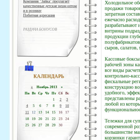
Компания "Зайка" предлагает
Холодильное об
качественные детские вещи оптом
продажи товаров
и в розницу
затратная соста
Побитная адресация
ежечасно расход
разрабатывают 
РАЗДАЧА БОНУСОВ
витрины подраз
продукции глубо
полуфабрикатов
сыров, салатов,
Кассовые боксы 
рабочей зоны ка
все виды расчет
контрольно-кас
КАЛЕНДАРЬ
фискальные рег
конструкцию во
«
Ноябрь 2013 »
удобного, эффе
Пн
Вт
Ср
Чт
Пт
Сб
Вс
представлены р
1
2
3
любой из которы
4
5
6
7
8
9
10
функциональнос
11
12
13
14
15
16
17
18
19
20
21
22
23
24
Тележки для су
25
26
27
28
29
30
современной ро
большинстве ма
корзинки гарант