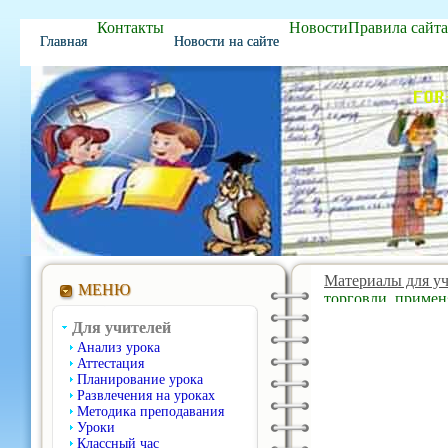
Контакты
Новости
Правила сайта
Главная
Новости на сайте
ПОИГРАТЬ
Материалы для у
МЕНЮ
торговли, примен
Для учителей
Анализ урока
Аттестация
Планирование урока
Развлечения на уроках
Методика преподавания
Уроки
Классный час