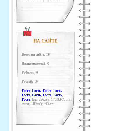
НА САЙТЕ
Всего на сайте: 10
Пользователей: 0
Роботов: 0
Гостей: 10
Гость
,
Гость
,
Гость
,
Гость
,
Гость
,
Гость
,
Гость
,
Гость
,
Гость
,
Был здесь в: 17:33:06', this,
event, '180px');">Гость