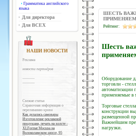
Грамматика английского
языка
ШЕСТЬ ВАЖ
Для директора
ПРИМЕНЯЕМ
Для ВСЕХ
Рейтинг:
Шесть важ
НАШИ НОВОСТИ
применяем
Реклама
новости партнёров
Оборудование д
----------
----------
торговли - стел
автоматизации п
применяемые в м
Свежие статьи
Торговые стелл
Справочная информация о
переливанию крови
конструкции вы
Как делались самовары
размещенной про
Изготовление рекламной
Важнейшим преи
продукции, печать на холсте -
нагрузки.
XLFormat Москва на
Волоколамском шоссе, 95