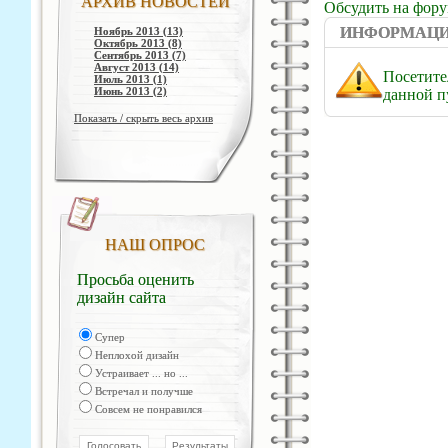
АРХИВ НОВОСТЕЙ
Обсудить на фор
ИНФОРМАЦ
Ноябрь 2013 (13)
Октябрь 2013 (8)
Сентябрь 2013 (7)
Август 2013 (14)
Посетите
Июль 2013 (1)
Июнь 2013 (2)
данной п
Показать / скрыть весь архив
НАШ ОПРОС
Просьба оценить
дизайн сайта
Супер
Неплохой дизайн
Устраивает ... но ...
Встречал и получше
Совсем не понравился