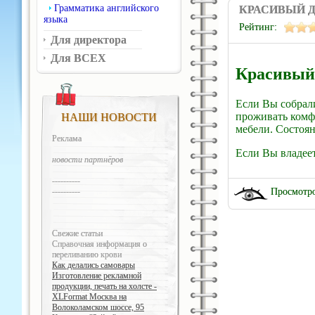
Грамматика английского
КРАСИВЫЙ Д
языка
Рейтинг:
Для директора
Для ВСЕХ
Красивый
Если Вы собрал
проживать комф
НАШИ НОВОСТИ
мебели. Состоя
Реклама
Если Вы владее
новости партнёров
----------
Просмотро
----------
Свежие статьи
Справочная информация о
переливанию крови
Как делались самовары
Изготовление рекламной
продукции, печать на холсте -
XLFormat Москва на
Волоколамском шоссе, 95