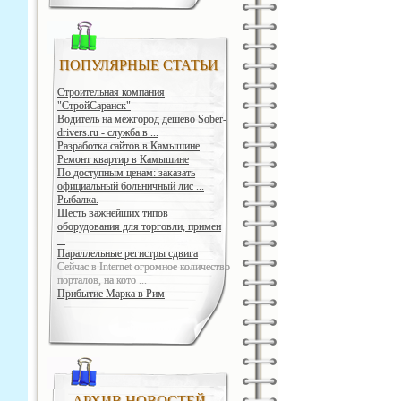
ПОПУЛЯРНЫЕ СТАТЬИ
Строительная компания
"СтройСаранск"
Водитель на межгород дешево Sober-
drivers.ru - служба в ...
Разработка сайтов в Камышине
Ремонт квартир в Камышине
По доступным ценам: заказать
официальный больничный лис ...
Рыбалка.
Шесть важнейших типов
оборудования для торговли, примен
...
Параллельные регистры сдвига
Сейчас в Internet огромное количество
порталов, на кото ...
Прибытие Марка в Рим
АРХИВ НОВОСТЕЙ