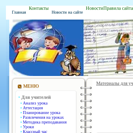
Контакты
Новости
Правила сайта
Главная
Новости на сайте
Материалы для у
МЕНЮ
Для учителей
Анализ урока
Аттестация
Планирование урока
Развлечения на уроках
Методика преподавания
Уроки
Классный час