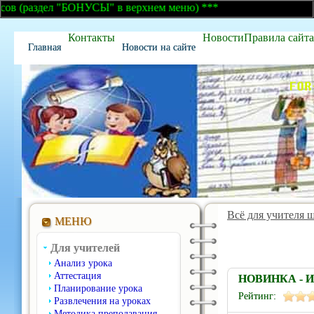
раздел "БОНУСЫ" в верхнем меню) ***
Контакты
Новости
Правила сайта
Главная
Новости на сайте
Всё для учителя 
МЕНЮ
Для учителей
Анализ урока
Аттестация
НОВИНКА - 
Планирование урока
Рейтинг:
Развлечения на уроках
Методика преподавания