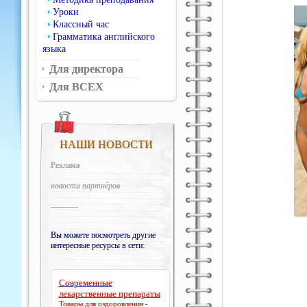
Уроки
Классный час
Грамматика английского
языка
Для директора
Для ВСЕХ
НАШИ НОВОСТИ
Реклама
новости партнёров
----------
Вы можете посмотреть другие
интересные ресурсы в сети:
Современные
лекарственные препараты
Товары для оздоровления -