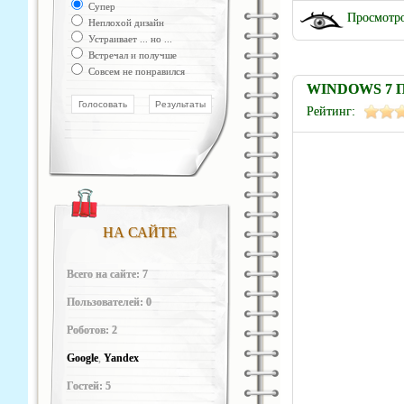
Супер
Просмотро
Неплохой дизайн
Устраивает ... но ...
Встречал и получше
Совсем не понравился
WINDOWS 7 
Рейтинг:
НА САЙТЕ
Всего на сайте: 7
Пользователей: 0
Роботов: 2
Google
,
Yandex
Гостей: 5