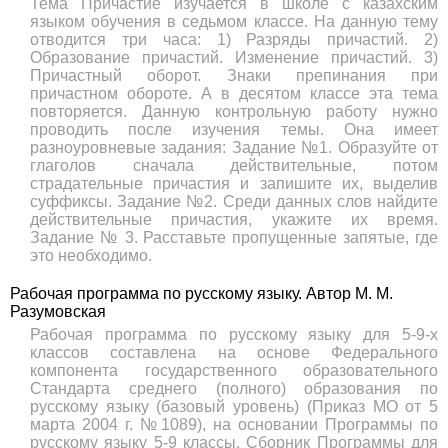
Тема Причастие изучается в школе с казахским
языком обучения в седьмом классе. На данную тему
отводится три часа: 1) Разряды причастий. 2)
Образование причастий. Изменение причастий. 3)
Причастный оборот. Знаки препинания при
причастном обороте. А в десятом классе эта тема
повторяется. Данную контрольную работу нужно
проводить после изучения темы. Она имеет
разноуровневые задания: Задание №1. Образуйте от
глаголов сначала действительные, потом
страдательные причастия и запишите их, выделив
суффиксы. Задание №2. Среди данных слов найдите
действительные причастия, укажите их время.
Задание № 3. Расставьте пропущенные запятые, где
это необходимо.
Рабочая программа по русскому языку. Автор М. М.
Разумовская
Рабочая программа по русскому языку для 5-9-х
классов составлена на основе Федерального
компонента государственного образовательного
Стандарта среднего (полного) образования по
русскому языку (базовый уровень) (Приказ МО от 5
марта 2004 г. №1089), на основании Программы по
русскому языку 5-9 классы. Сборник Программы для