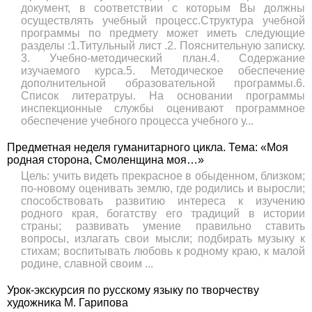
документ, в соответствии с которым Вы должны
осуществлять учебный процесс.Структура учебной
программы по предмету может иметь следующие
разделы :1.Титульный лист .2. Пояснительную записку.
3. Учебно-методический план.4. Содержание
изучаемого курса.5. Методическое обеспечение
дополнительной образовательной программы.6.
Список литератруы. На основании программы
инспекционные службы оценивают программное
обеспечение учебного процесса учебного у...
Предметная неделя гуманитарного цикла. Тема: «Моя
родная сторона, Смоленщина моя…»
Цель: учить видеть прекрасное в обыденном, близком;
по-новому оценивать землю, где родились и выросли;
способствовать развитию интереса к изучению
родного края, богатству его традиций в истории
страны; развивать умение правильно ставить
вопросы, излагать свои мысли; подбирать музыку к
стихам; воспитывать любовь к родному краю, к малой
родине, славной своим ...
Урок-экскурсия по русскому языку по творчеству
художника М. Гарипова