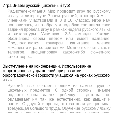
Игра Знаем русский (школьный тур)
Радиотелекомпания Мир проводит игру по русскому
языку и литературе Знаем русский, в которой мы с
учениками участвовали в 8 и 10 классах. Игра нам
понравилась, я по образу и подобию составила свои
задания провела игру в рамках недели русского языка
и литературы. Участвуют 2-3 команды. Каждая
обозначена своим цветом или имеет название.
Предполагаются конкурсы капитанов, членов
команды и игра со зрителями. Можно включить, как в
телеигре, инсценировку какого-либо сюжетного
стихотворе...
Выступление на конференции. Использование
коррекционных упражнений при развитии
орфографической зоркости учащихся на уроках русского
языка
Русский язык считается одним из самых трудных
школьных предметов. С одной стороны, знание
родного языка дается ребенку с детства, он
овладевает им так же естественно, как дышит и
растет. С другой стороны, это сложная дисциплина,
требующая большого труда. Обучение русскому языку
должно держаться на трех китах: языкознании,