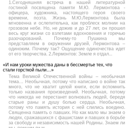
1.Сегодняшняя встреча в нашей литературной
гостиной посвящена памяти М.Ю. Лермонтова -
офицера, художника, настоящего героя своего
времени, поэта. Жизнь М.Ю.Лермонтова была
мгновенна и ослепительна, как проблеск молнии на
грозовом небе. Но, не дожив и до 27 лет, он прошел
весь круг жизни со взлетами вдохновения и горечью
разочарований. Почему-то Пушкина мы
представляем в окружении друзей, Лермонтова –
одиноким. Почему так? Ощущение одиночества идет
от его творчества. 2.Лермонтов: Земле я отдал...
«И нам уроки мужества даны в бессмертье тех, что
стали горсткой пыли…»
Тема Великой Отечественной войны – необычная
тема… Необычная, потому что написано о войне так
много, что не хватит целой книги, если вспомнить
только названия произведений. Необычная, потому
что никогда не перестанет волновать людей, бередя
старые раны и душу болью сердца. Необычная,
потому что память история с ней слились воедино.
Священна память о павших. Но как мало мы знаем о
людях, сражавшихся с фашистами и павших в борьбе
за свободу и независимость нашей Родины. Знаем ли
мы, помним ли м...