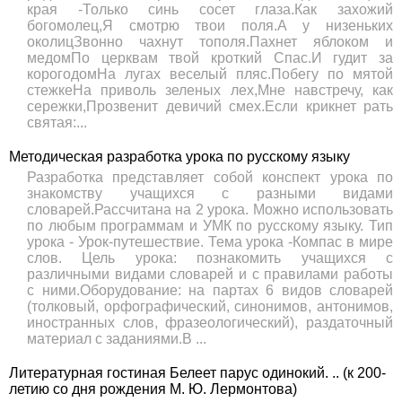
края -Только синь сосет глаза.Как захожий
богомолец,Я смотрю твои поля.А у низеньких
околицЗвонно чахнут тополя.Пахнет яблоком и
медомПо церквам твой кроткий Спас.И гудит за
корогодомНа лугах веселый пляс.Побегу по мятой
стежкеНа приволь зеленых лех,Мне навстречу, как
сережки,Прозвенит девичий смех.Если крикнет рать
святая:...
Методическая разработка урока по русскому языку
Разработка представляет собой конспект урока по
знакомству учащихся с разными видами
словарей.Рассчитана на 2 урока. Можно использовать
по любым программам и УМК по русскому языку. Тип
урока - Урок-путешествие. Тема урока -Компас в мире
слов. Цель урока: познакомить учащихся с
различными видами словарей и с правилами работы
с ними.Оборудование: на партах 6 видов словарей
(толковый, орфографический, синонимов, антонимов,
иностранных слов, фразеологический), раздаточный
материал с заданиями.В ...
Литературная гостиная Белеет парус одинокий. .. (к 200-
летию со дня рождения М. Ю. Лермонтова)