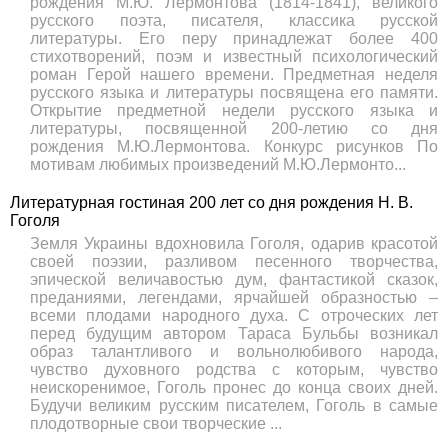
рождения М.Ю. Лермонтова (1814-1841), великого
русского поэта, писателя, классика русской
литературы. Его перу принадлежат более 400
стихотворений, поэм и известный психологический
роман Герой нашего времени. Предметная неделя
русского языка и литературы посвящена его памяти.
Открытие предметной недели русского языка и
литературы, посвященной 200-летию со дня
рождения М.Ю.Лермонтова. Конкурс рисунков По
мотивам любимых произведений М.Ю.Лермонто...
Литературная гостиная 200 лет со дня рождения Н. В.
Гоголя
Земля Украины вдохновила Гоголя, одарив красотой
своей поэзии, разливом песенного творчества,
эпической величавостью дум, фантастикой сказок,
преданиями, легендами, ярчайшей образностью –
всеми плодами народного духа. С отроческих лет
перед будущим автором Тараса Бульбы возникал
образ талантливого и вольнолюбивого народа,
чувство духовного родства с которым, чувство
неискоренимое, Гоголь пронес до конца своих дней.
Будучи великим русским писателем, Гоголь в самые
плодотворные свои творческие ...