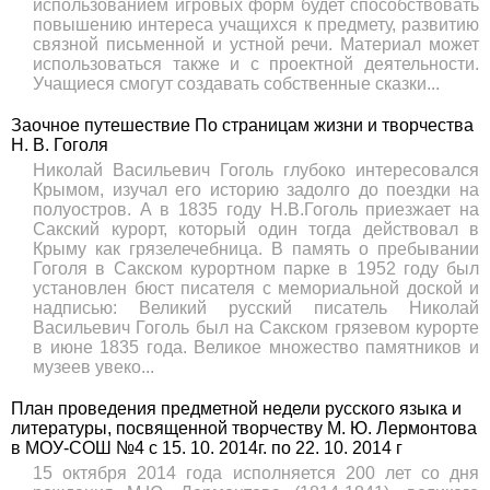
использованием игровых форм будет способствовать
повышению интереса учащихся к предмету, развитию
связной письменной и устной речи. Материал может
использоваться также и с проектной деятельности.
Учащиеся смогут создавать собственные сказки...
Заочное путешествие По страницам жизни и творчества
Н. В. Гоголя
Николай Васильевич Гоголь глубоко интересовался
Крымом, изучал его историю задолго до поездки на
полуостров. А в 1835 году Н.В.Гоголь приезжает на
Сакский курорт, который один тогда действовал в
Крыму как грязелечебница. В память о пребывании
Гоголя в Сакском курортном парке в 1952 году был
установлен бюст писателя с мемориальной доской и
надписью: Великий русский писатель Николай
Васильевич Гоголь был на Сакском грязевом курорте
в июне 1835 года. Великое множество памятников и
музеев увеко...
План проведения предметной недели русского языка и
литературы, посвященной творчеству М. Ю. Лермонтова
в МОУ-СОШ №4 с 15. 10. 2014г. по 22. 10. 2014 г
15 октября 2014 года исполняется 200 лет со дня