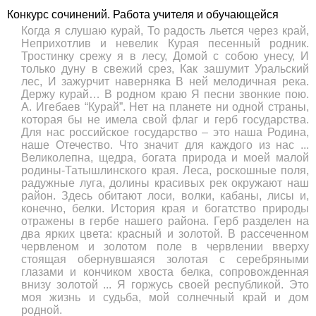
Конкурс сочинений. Работа учителя и обучающейся
Когда я слушаю курай, То радость льется через край,
Неприхотлив и невелик Курая песенный родник.
Тростинку срежу я в лесу, Домой с собою унесу, И
только дуну в свежий срез, Как зашумит Уральский
лес, И зажурчит наверняка В ней мелодичная река.
Держу курай… В родном краю Я песни звонкие пою.
А. Игебаев “Курай”. Нет на планете ни одной страны,
которая бы не имела свой флаг и герб государства.
Для нас российское государство – это наша Родина,
наше Отечество. Что значит для каждого из нас ...
Великолепна, щедра, богата природа и моей малой
родины-Татышлинского края. Леса, роскошные поля,
радужные луга, долины красивых рек окружают наш
район. Здесь обитают лоси, волки, кабаны, лисы и,
конечно, белки. История края и богатство природы
отражены в гербе нашего района. Герб разделен на
два ярких цвета: красный и золотой. В рассеченном
червленом и золотом поле в червлении вверху
стоящая обернувшаяся золотая с серебряными
глазами и кончиком хвоста белка, сопровожденная
внизу золотой ... Я горжусь своей республикой. Это
моя жизнь и судьба, мой солнечный край и дом
родной.