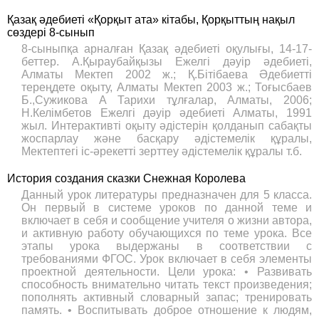
Қазақ әдебиеті «Қорқыт ата» кітабы, Қорқыттың нақыл
сөздері 8-сынып
8-сыныпқа арналған Қазақ әдебиеті оқулығы, 14-17-
беттер. А.Қыраубайқызы Ежелгі дәуір әдебиеті,
Алматы Мектеп 2002 ж.; Қ.Бітібаева Әдебиетті
тереңдете оқыту, Алматы Мектеп 2003 ж.; Тоғысбаев
Б.,Сужикова А Тарихи тұлғалар, Алматы, 2006;
Н.Келімбетов Ежелгі дәуір әдебиеті Алматы, 1991
жыл. Интерактивті оқыту әдістерін қолданып сабақты
жоспарлау және басқару әдістемелік құралы,
Мектептегі іс-әрекетті зерттеу әдістемелік құралы т.б.
История создания сказки Снежная Королева
Данный урок литературы предназначен для 5 класса.
Он первый в системе уроков по данной теме и
включает в себя и сообщение учителя о жизни автора,
и активную работу обучающихся по теме урока. Все
этапы урока выдержаны в соответствии с
требованиями ФГОС. Урок включает в себя элементы
проектной деятельности. Цели урока: • Развивать
способность внимательно читать текст произведения;
пополнять активный словарный запас; тренировать
память. • Воспитывать доброе отношение к людям,