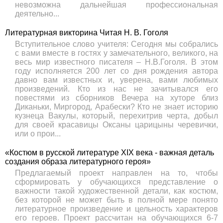
невозможна дальнейшая профессиональная
деятельно...
Литературная викторина Читая Н. В. Гоголя
Вступительное слово учителя: Сегодня мы собрались
с вами вместе в гостях у замечательного, великого, на
весь мир известного писателя – Н.В.Гоголя. В этом
году исполняется 200 лет со дня рождения автора
давно вам известных и, уверена, вами любимых
произведений. Кто из нас не зачитывался его
повестями из сборников Вечера на хуторе близ
Диканьки, Миргород, Арабески? Кто не знает историю
кузнеца Вакулы, который, перехитрив черта, добыл
для своей красавицы Оксаны царицыны черевички,
или о прои...
«Костюм в русской литературе XIX века - важная деталь
создания образа литературного героя»
Предлагаемый проект направлен на то, чтобы
сформировать у обучающихся представление о
важности такой художественной детали, как костюм,
без которой не может быть в полной мере понято
литературное произведение и цельность характеров
его героев. Проект рассчитан на обучающихся 6-7