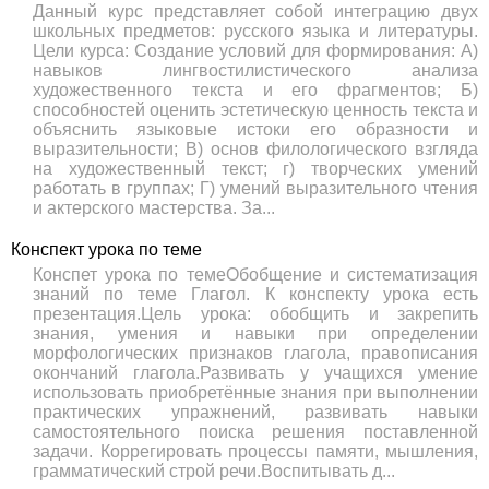
Данный курс представляет собой интеграцию двух
школьных предметов: русского языка и литературы.
Цели курса: Создание условий для формирования: А)
навыков лингвостилистического анализа
художественного текста и его фрагментов; Б)
способностей оценить эстетическую ценность текста и
объяснить языковые истоки его образности и
выразительности; В) основ филологического взгляда
на художественный текст; г) творческих умений
работать в группах; Г) умений выразительного чтения
и актерского мастерства. За...
Конспект урока по теме
Конспет урока по темеОбобщение и систематизация
знаний по теме Глагол. К конспекту урока есть
презентация.Цель урока: обобщить и закрепить
знания, умения и навыки при определении
морфологических признаков глагола, правописания
окончаний глагола.Развивать у учащихся умение
использовать приобретённые знания при выполнении
практических упражнений, развивать навыки
самостоятельного поиска решения поставленной
задачи. Коррегировать процессы памяти, мышления,
грамматический строй речи.Воспитывать д...