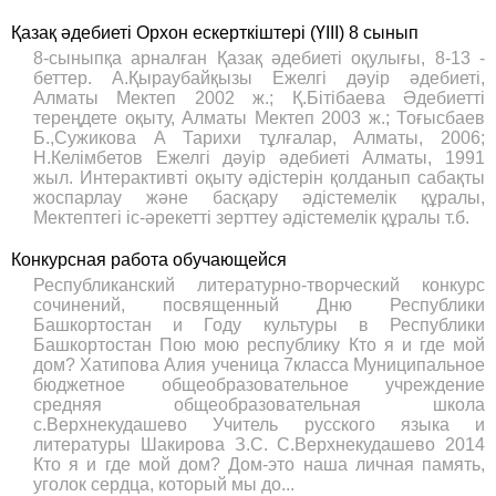
Қазақ әдебиеті Орхон ескерткіштері (ҮІІІ) 8 сынып
8-сыныпқа арналған Қазақ әдебиеті оқулығы, 8-13 -
беттер. А.Қыраубайқызы Ежелгі дәуір әдебиеті,
Алматы Мектеп 2002 ж.; Қ.Бітібаева Әдебиетті
тереңдете оқыту, Алматы Мектеп 2003 ж.; Тоғысбаев
Б.,Сужикова А Тарихи тұлғалар, Алматы, 2006;
Н.Келімбетов Ежелгі дәуір әдебиеті Алматы, 1991
жыл. Интерактивті оқыту әдістерін қолданып сабақты
жоспарлау және басқару әдістемелік құралы,
Мектептегі іс-әрекетті зерттеу әдістемелік құралы т.б.
Конкурсная работа обучающейся
Республиканский литературно-творческий конкурс
сочинений, посвященный Дню Республики
Башкортостан и Году культуры в Республики
Башкортостан Пою мою республику Кто я и где мой
дом? Хатипова Алия ученица 7класса Муниципальное
бюджетное общеобразовательное учреждение
средняя общеобразовательная школа
с.Верхнекудашево Учитель русского языка и
литературы Шакирова З.С. С.Верхнекудашево 2014
Кто я и где мой дом? Дом-это наша личная память,
уголок сердца, который мы до...