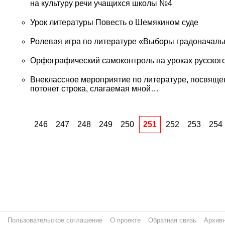
на культуру речи учащихся школы №4
Урок литературы Повесть о Шемякином суде
Ролевая игра по литературе «Выборы градоначаль
Орфографический самоконтроль на уроках русского
Внеклассное мероприятие по литературе, посвящен
потонет строка, слагаемая мной…
246
247
248
249
250
251
252
253
254
Пользовательское соглашение
О проекте
Обратная связь
Архивн