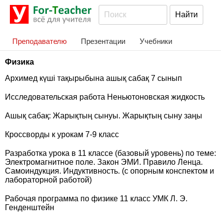
Преподавателю
Презентации
Учебники
Физика
Архимед күші тақырыбына ашық сабақ 7 сынып
Исследовательская работа Неньютоновская жидкость
Ашық сабақ: Жарықтың сынуы. Жарықтың сыну заңы
Кроссворды к урокам 7-9 класс
Разработка урока в 11 классе (базовый уровень) по теме:
Электромагнитное поле. Закон ЭМИ. Правило Ленца.
Самоиндукция. Индуктивность. (с опорным конспектом и
лабораторной работой)
Рабочая программа по физике 11 класс УМК Л. Э.
Генденштейн