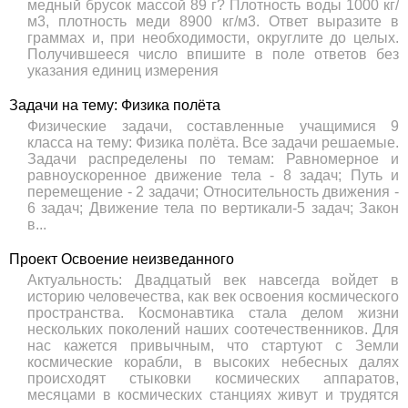
медный брусок массой 89 г? Плотность воды 1000 кг/
м3, плотность меди 8900 кг/м3. Ответ выразите в
граммах и, при необходимости, округлите до целых.
Получившееся число впишите в поле ответов без
указания единиц измерения
Задачи на тему: Физика полёта
Физические задачи, составленные учащимися 9
класса на тему: Физика полёта. Все задачи решаемые.
Задачи распределены по темам: Равномерное и
равноускоренное движение тела - 8 задач; Путь и
перемещение - 2 задачи; Относительность движения -
6 задач; Движение тела по вертикали-5 задач; Закон
в...
Проект Освоение неизведанного
Актуальность: Двадцатый век навсегда войдет в
историю человечества, как век освоения космического
пространства. Космонавтика стала делом жизни
нескольких поколений наших соотечественников. Для
нас кажется привычным, что стартуют с Земли
космические корабли, в высоких небесных далях
происходят стыковки космических аппаратов,
месяцами в космических станциях живут и трудятся