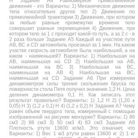
Н Задание A4 Равномерное прямолинейное
движение - это Варианты: 1) Механическое движение
тела относительно других тел 2) Движение по
прямолинейной траектории 3) Движение, при котором
за любые равные промежутки времени тело
совершает равные перемещения 4) Движение, при
котором тело за 1 с проходит какой-то путь, а за 2 с - в
2 раза больше Задание A5 Каждый из участков пути
АВ, ВС и СD автомобиль проезжал за 1 мин. На каком
участке скорость автомобиля была наибольшей, а на
каком - наименьшей? Варианты: 1) Наибольшая на
АВ, наименьшая на CD 2) Наибольшая на АВ,
наименьшая на ВС 3) Наибольшая на ВС,
наименьшая на АВ 4) Наибольшая на ВС,
наименьшая на CD Задание A6 При измерении
динамометром силы трения скольжения бруска по
поверхности стола Петя получил значение 1,2 Н. Цена
деления динамометра 0,1 Н. Как записать этот
результат правильно? Варианты: 1) 1,2 Н 2) (1,20 ±
0,05) Н 3) (1,2 ± 0,1) Н 4) (1,2 ± 0,2) Н Задание A7 Чему
равен объем твердого тела, измеренный с помощью
изображенной на рисунке мензурки? Варианты: 1) 86
см3 2) 88 см3 3) 50 см3 4) 83 см3 Задание A8
Плотность ртути 13600 кг/м3. Это означает, что
Варианты: 1) Вес 1 м3 ртути равен 13600 кг 2) 1 кг