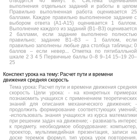
отводится 40 минут. 8. Система оценивания
выполнения отдельных заданий и работы в целом
Правильно выполненная работа оценивается 25
баллами. Каждое правильно выполненное задание с
выбором ответа (А1-А15) оценивается 1 баллом.
Выполнение каждого из заданий (В1–В3) оценивается
2 баллами, если задание выполнено полностью
правильно; задание В1–В3 – 1 баллом, если
правильно заполнены любые два столбца таблицы; 0
баллов – если невер... Отметка по пятибалльной
шкале 2 3 4 5 Первичные баллы 0–8 9–14 15–19 20–
25
Конспект урока на тему: Расчет пути и времени
движения средняя скорость
Тема урока: Расчет пути и времени движения средняя
скорость Цели урока: - на конкретных примерах
познакомить учащихся с применением теоретических
знаний для описания механического движения; -
продолжить формирование соответстующих умений;
-использовать знания учащихся из курса математики
при решении задач на движение; - развиавть интерес
к предмету. необходимое оборудование: компьютер,
проектор, мультимедийная презентация, записи на
доске теремок формул. тип урока урок повторения.