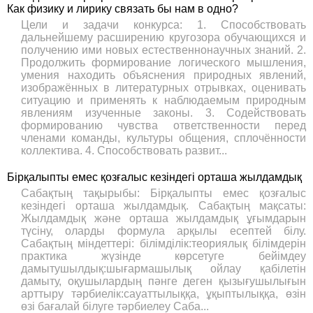
Как физику и лирику связать бы нам в одно?
Цели и задачи конкурса: 1. Способствовать
дальнейшему расширению кругозора обучающихся и
получению ими новых естественнонаучных знаний. 2.
Продолжить формирование логического мышления,
умения находить объяснения природных явлений,
изображённых в литературных отрывках, оценивать
ситуацию и применять к наблюдаемым природным
явлениям изученные законы. 3. Содействовать
формированию чувства ответственности перед
членами команды, культуры общения, сплочённости
коллектива. 4. Способствовать развит...
Бірқалыпты емес қозғалыс кезіндегі орташа жылдамдық
Сабақтың тақырыбы: Бірқалыпты емес қозғалыс
кезіндегі орташа жылдамдық. Сабақтың мақсаты:
Жылдамдық және орташа жылдамдық ұғымдарын
түсіну, оларды формула арқылы есептей білу.
Сабақтың міндеттері: білімділік:теориялық білімдерін
практика жүзінде көрсетуге бейімдеу
дамытушылдық:шығармашылық ойлау қабілетін
дамыту, оқушылардың пәнге деген қызығушылығын
арттыру тәрбиелік:сауаттылыққа, ұқыптылыққа, өзін
өзі бағалай білуге тәрбиелеу Саба...