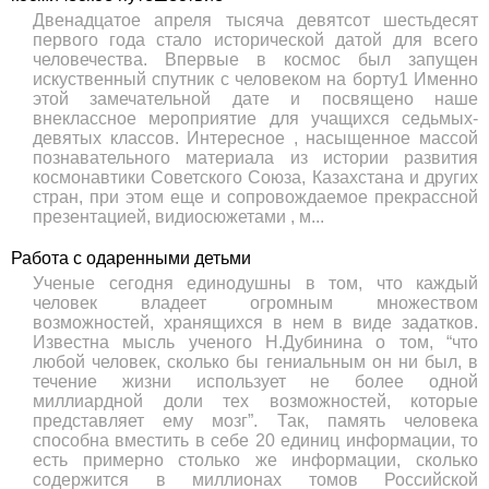
Двенадцатое апреля тысяча девятсот шестьдесят
первого года стало исторической датой для всего
человечества. Впервые в космос был запущен
искуственный спутник с человеком на борту1 Именно
этой замечательной дате и посвящено наше
внеклассное мероприятие для учащихся седьмых-
девятых классов. Интересное , насыщенное массой
познавательного материала из истории развития
космонавтики Советского Союза, Казахстана и других
стран, при этом еще и сопровождаемое прекрассной
презентацией, видиосюжетами , м...
Работа с одаренными детьми
Ученые сегодня единодушны в том, что каждый
человек владеет огромным множеством
возможностей, хранящихся в нем в виде задатков.
Известна мысль ученого Н.Дубинина о том, “что
любой человек, сколько бы гениальным он ни был, в
течение жизни использует не более одной
миллиардной доли тех возможностей, которые
представляет ему мозг”. Так, память человека
способна вместить в себе 20 единиц информации, то
есть примерно столько же информации, сколько
содержится в миллионах томов Российской