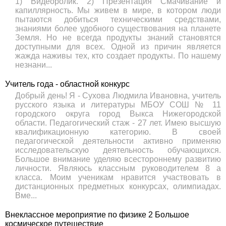
1) Видеоролик. 2) Презентация Смачивание и
капиллярность. Мы живем в мире, в котором люди
пытаются добиться техническими средствами,
знаниями более удобного существования на планете
Земля. Но не всегда продукты знаний становятся
доступными для всех. Одной из причин является
жажда наживы тех, кто создает продукты. По нашему
незнани...
Учитель года - областной конкурс
Добрый день! Я - Сухова Людмила Ивановна, учитель
русского языка и литературы МБОУ СОШ № 11
городского округа город Выкса Нижегородской
области. Педагогический стаж - 27 лет. Имею высшую
квалификационную категорию. В своей
педагогической деятельности активно применяю
исследовательскую деятельность обучающихся.
Большое внимание уделяю всестороннему развитию
личности. Являюсь классным руководителем 8 а
класса. Моим ученикам нравится участвовать в
дистанционных предметных конкурсах, олимпиадах.
Вме...
Внеклассное мероприятие по физике 2 Большое
космическое путешествие