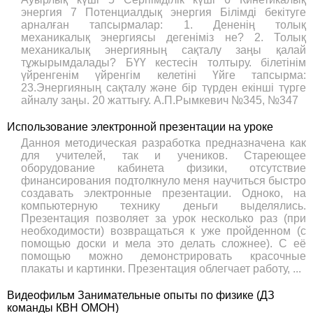
энергия 7 Потенциалдық энергия Білімді бекітуге
арналған тапсырмалар: 1. Дененің толық
механикалық энергиясы дегеніміз не? 2. Толық
механикалық энергияның сақталу заңы қалай
тұжырымдалады? БҮҮ кестесін толтыру. білетінім
үйренгенім үйренгім келетіні Үйге тапсырма:
23.Энергияның сақталу және бір түрден екінші түрге
айналу заңы. 20 жаттығу. А.П.Рымкевич №345, №347
Использование электронной презентации на уроке
Данноя методическая разработка предназначена как
для учителей, так и учеников. Стареющее
оборудование кабинета физики, отсутствие
финансирования подтолкнуло меня научиться быстро
создавать электронные презентации. Одноко, на
компьютерную технику деньги выделялись.
Презентация позволяет за урок несколько раз (при
необходимости) возвращаться к уже пройденном (с
помощью доски и мела это делать сложнее). С её
помощью можно демонстрировать красочные
плакаты и картинки. Презентация облегчает работу, ...
Видеофильм Занимательные опыты по физике (ДЗ
команды КВН ОМОН)