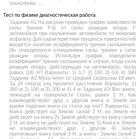
технологии: ...
Тест по физике диагностическая работа
Задание A1 На рисунке приведен график зависимости
силы трения Fтр от силы реакции опоры F
автомобиля при скольжении автомобиля по мокрому
асфальту. Для характеристики трущихся поверхностей
вводится понятие коэффициента трения скольжения.
Он определяется отношением силы трения к силе
реакции опоры. Используя график, определите
коэффициент трения скольжения в случае, когда сила
реакции опоры, действующая на автомобиль, была
равна 100 Н? Варианты: 1) 1,7 2) 180 3) 0,6 4) 300
Задание A2 Муха летит со средней скоростью 18 км/ч.
За 20 секунд она пролетит расстояние Варианты: 1)
360 м 2) 100 м 3) 200 м 4) 4 м Задание A3 Вес книги,
лежащей на поверхности стола, равен 2 Н. Как
взаимодействуют друг с другом книга и Земля во
время падения книги со стола на пол? Варианты: 1)
Книга действует на Землю силой 2 Н, но Земля не
действует на книгу 2) Земля действует на книгу силой
2 Н, но книга не действует на Землю 3) Книга и Земля
не взаимодействуют друг с другом 4) Земля
притягивает книгу силой 2 Н, а книга - Землю силой 2