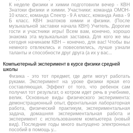
К неделе физики и химии подготовили вечер - КВН
Знатоки физики и химии. Участники: команда ОМОН-
10 класс, команда Спектр - 9 А класс, команда Аква - 9
Б класс. КВН знатоков химии и физики. (После
музыкальной заставки начала КВН) Учитель. Дорогие
гости и участники игры! Всем вам, конечно, хорошо
знакома эта музыкальная заставка. Для кого же мы
сегодня начинаем КВН – конечно, для вас! Чтобы вы
немного отвлеклись и повеселились, лучше узнали
таланты и способности друг друга (а их у вас...
Компьютерный эксперимент в курсе физики средней
школы
Физика - это тот предмет, где дети могут работать
руками. Эксперимент на уроке физики яркая его
составляющая. Эффект от того, что ребенок сам
получил тот результат, о котром идет речь в учебнике,
велик. Основные виды физического эксперимента:
демонстрационный опыт, фронтальная лабораторная
работа, физический практикум, экспериментальная
задача, домашняя экспериментальная работа и
эксперимент с использованием компьютера (новый
вид). Последние годы много выпущено электронных
пособий в помощь у...