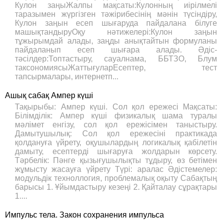
Кулон заңыЖалпы мақсаты:Кулонның иірілмелі
таразымен жүргізген тәжірибесінің мәнін түсіндіру,
Кулон заңын есеп шығаруда пайдалана білуге
машықтандыруОқу нәтижелері:Кулон заңын
тұжырымдай алады, заңды анықтайтын формуланы
пайдаланып есеп шығара алады. Әдіс-
тәсілдер:Топтастыру, сауалнама, ББТЗО, Блум
таксономиясыЖаттығуларЕсептер, тест
тапсырмалары, интернетп...
Ашық сабақ Ампер күші
Тақырыбы: Ампер күші. Сол қол ережесі Мақсаты:
Білімділік: Ампер күші физикалық шама туралы
мәлімет енгізу, сол қол ережісімен таныстыру.
Дамытушылық: Сол қол ережесіні практикада
қолдануға үйрету, оқушылардың логикалық қабілетін
дамыту, есептерді шығаруға жолдарын көрсету.
Тәрбелік: Пәнге қызығушылықты тұдыру, өз бетімен
жұмысту жасауға үйрету Түрі: аралас Әдістемелер:
модульдік техноллогия, проблемалық оқыту Сабақтың
барысы 1. Ұйымдастыру кезеңі 2. Қайталау сұрақтары
1....
Импульс тела. Закон сохранения импульса