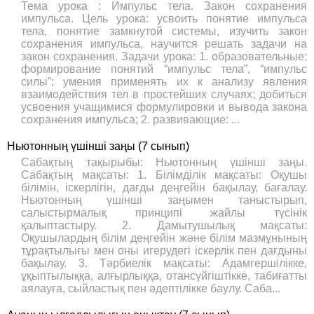
Тема урока : Импульс тела. Закон сохранения
импульса. Цель урока: усвоить понятие импульса
тела, понятие замкнутой системы, изучить закон
сохранения импульса, научится решать задачи на
закон сохранения. Задачи урока: 1. образовательные:
формирование понятий “импульс тела”, “импульс
силы”; умения применять их к анализу явления
взаимодействия тел в простейших случаях; добиться
усвоения учащимися формулировки и вывода закона
сохранения импульса; 2. развивающие: ...
Ньютонның үшінші заңы (7 сынып)
Сабақтың тақырыбы: Ньютонның үшінші заңы.
Сабақтың мақсаты: 1. Білімділік мақсаты: Оқушы
білімін, іскерлігін, дағды деңгейін бақылау, бағалау.
Ньютонның үшінші заңымен таныстырып,
салыстырмалық принципі жайлы түсінік
қалыптастыру. 2. Дамытушылық мақсаты:
Оқушылардың білім деңгейін және білім мазмұнының
тұрақтылығы мен оны игерудегі іскерлік пен дағдыны
бақылау. 3. Тәрбиелік мақсаты: Адамгершілікке,
ұқыптылыққа, алғырлыққа, отансүйгіштікке, табиғатты
аялауға, сыйластық пен әдептілікке баулу. Саба...