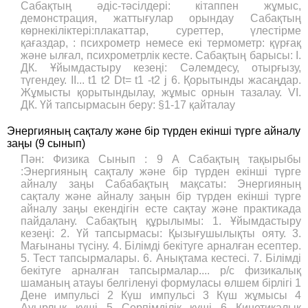
Сабақтың әдіс-тәсілдері: кітаппен жұмыс,
демонстрация, жаттығулар орындау Сабақтың
көрнекіліктері:плакаттар, суреттер, үлестірме
қағаздар, : психрометр немесе екі термометр: қүрғақ
және ылғал, психрометрлік кесте. Сабақтың барысы: І.
ДК. Ұйымдастыру кезеңі: Сәлемдесу, отырғызу,
түгендеу. ІІ... t1 t2 Dt= t1 -t2 j 6. Қорытынды жасаңдар.
Жұмысты қорытындылау, жұмыс орнын тазалау. VI.
ДК. Үй тапсырмасын беру: §1-17 қайталау
Энергияның сақталу және бір түрден екінші түрге айналу
заңы (9 сынып)
Пән: Физика Сынып : 9 А Сабақтың тақырыбы
:Энергияның сақталу және бір түрден екінші түрге
айналу заңы Сабабақтың мақсаты: Энергияның
сақталу және айналу заңын бір түрден екінші түрге
айналу заңы екендігін есте сақтау және практикада
пайдалану. Сабақтың құрылымы: 1. Ұйымдастыру
кезеңі: 2. Үй тапсырмасы: Қызығушылықты ояту. 3.
Мағынаны түсіну. 4. Білімді бекітуге арналған есептер.
5. Тест тапсырмалары. 6. Анықтама кестесі. 7. Білімді
бекітуге арналған тапсырмалар.... р/с физикалық
шаманың атауы белгіленуі формуласы өлшем бірлігі 1
Дене импульсі 2 Күш импульсі 3 Күш жұмысы 4
Ауырлық күші 5 Серпімділік күші 6 Кинетикалық