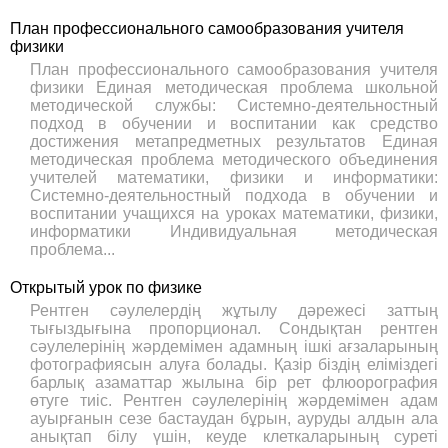
План профессионального самообразования учителя
физики
План профессионального самообразования учителя
физики Единая методическая проблема школьной
методической службы: Системно-деятельностный
подход в обучении и воспитании как средство
достижения метапредметных результатов Единая
методическая проблема методического объединения
учителей математики, физики и информатики:
Системно-деятельностный подхода в обучении и
воспитании учащихся на уроках математики, физики,
информатики Индивидуальная методическая
проблема...
Открытый урок по физике
Рентген сәулелердің жұтылу дәрежесі заттың
тығыздығына пропорционал. Сондықтан рентген
сәулелерінің жәрдемімен адамның ішкі ағзаларының
фотографиясын алуға болады. Қазір біздің еліміздегі
барлық азаматтар жылына бір рет флюорография
өтуге тиіс. Рентген сәулелерінің жәрдемімен адам
ауырғанын сезе бастаудан бұрын, ауруды алдын ала
анықтап білу үшін, кеуде клеткаларының суреті