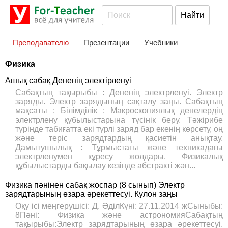
Преподавателю
Презентации
Учебники
Физика
Ашық сабақ Дененің электірленуі
Сабақтың тақырыбы : Дененің электрленуі. Электр
заряды. Электр зарядының сақталу заңы. Сабақтың
мақсаты : Білімділік : Макроскопиялық денелердің
электрлену құбылыстарына түсінік беру. Тәжірибе
түрінде табиғатта екі түрлі заряд бар екенің көрсету, оң
және теріс зарядтардың қасиетін анықтау.
Дамытушылық : Тұрмыстағы және техникадағы
электрленумен кұресу жолдары. Физикалық
құбылыстарды бақылау кезінде абстракті жән...
Физика пәнінен сабақ жоспар (8 сынып) Электр
зарядтарының өзара әрекеттесуі. Кулон заңы
Оқу ісі меңгерушісі: Д. ӘділКүні: 27.11.2014 жСыныбы:
8Пәні: Физика және астрономияСабақтың
тақырыбы:Электр зарядтарының өзара әрекеттесуі.