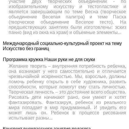
участие двух творческих объединений - по
изобразительному искусству и тестопластике и
является завершающим по теме Весна (творческое
объединение Веселая палитра) и теме Пасха
(творческое объединение Веселое тесто). На
предшествующих занятиях были изготовлены: эскиз
панно (вид из окна на храм) и объемные элементы...
Международный социально-культурный проект на тему
Искусство без границ
Программа кружка Наши руки не для скуки
Желание творить – внутренняя потребность ребенка,
она возникает у него самостоятельно и отличается
чрезвычайной искренностью. Мы, взрослые, должны
помочь ребенку открыть в себе художника, развить
способности, которые помогут ему стать личностью.
Творческая личность – это достояние всего общества.
Рисовать дети начинают рано, они умеют и хотят
фантазировать. Фантазируя, ребенок из реального
мира попадает в мир придуманный. И увидеть его
может лишь он. Ребенок в процессе рисования
испытывает разны...
Конспект внеклассного занятия педагога