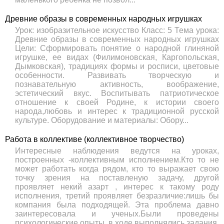
Древние образы в современных народных игрушках
Урок: изобразительное искусство Класс: 5 Тема урока:
Древние образы в современных народных игрушках
Цели: Сформировать понятие о народной глиняной
игрушке, ее видах (Филимоновская, Каргопольская,
Дымковская), традициях формы и росписи, цветовые
особенности. Развивать творческую и
познавательную активность, воображение,
эстетический вкус. Воспитывать патриотическое
отношение к своей Родине, к истории своего
народа,любовь и интерес к традиционной русской
культуре. Оборудование и материалы: Обору...
Работа в коллективе (коллективное творчество)
Интересные наблюдения ведутся на уроках,
построенных -коллективным исполнением.Кто то не
может работать когда рядом, кто то выражает свою
точку зрения на поставленую задачу, другой
проявляет некий азарт , интерес к такому роду
исполнения, третий проявляет безразличие:лишь бы
компания была подходящей. Эта проблема давно
заинтересовала и ученых.Были проведены
психологические опыты, в ходе выполнялись задания,