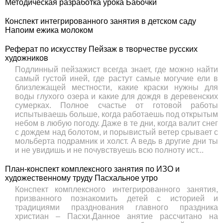
Методическая разработка урока Бабочки
Конспект интегрированного занятия в детском саду
Напоим ежика молоком
Реферат по искусству Пейзаж в творчестве русских
художников
Подлинный пейзажист всегда знает, где можно найти
самый густой иней, где растут самые могучие ели в
близлежащей местности, какие краски нужны для
воды глухого озера и какие для дождя в деревенских
сумерках. Полное счастье от готовой работы
испытываешь больше, когда работаешь под открытым
небом в любую погоду. Даже в те дни, когда валит снег
с дождем над болотом, и порывистый ветер срывает с
мольберта подрамник и холст. А ведь в другие дни ты
и не увидишь и не почувствуешь всю полноту ист...
План-конспект комплексного занятия по ИЗО и
художественному труду Пасхальное утро
Конспект комплексного интегрированного занятия,
призванного познакомить детей с историей и
традициями празднования главного праздника
христиан – Пасхи.Данное анятие рассчитано на