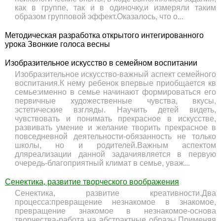
как в группе, так и в одиночку,и измеряли таким
образом групповой эффект.Оказалось, что о...
Методическая разработка открытого интегированного
урока Звонкие голоса весны
Изобразительное искусство в семейном воспитании
Изобразительное искусство-важный аспект семейного
воспитания.К нему ребенок впервые приобщается кв
семье:именно в семье начинают формироваться его
первичные художественные чувства, вкусы,
эстетические взгляды. Научить детей видеть,
чувствовать и понимать прекрасное в искусстве,
развивать умение и желание творить прекрасное в
повседневной деятельности-обязанность не только
школы, но и родителей.Важным аспектом
дляреализации данной задачиявляется в первую
очередь-благоприятный климат в семье, уваж...
Сенектика, развитие творческого воображения
Сенектика, развитие креативности.Два
процесса:превращение незнакомое в знакомое,
превращение знакомое в незнакомое-основа
творчества-работа на абстрактные образы.Применяя