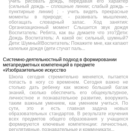
учить рисовать дождь, передавая его характер
(сильный дождь – сплошные линии; слабый дождь –
пунктирные линии) ; - учить видеть прекрасные
моменты в природе; - развивать мышление,
обогащать словарный запас. Ход занятия:
Организационный момент Слышится звук дождя
Воспитатель: Ребята, как вы думаете что это?Дети:
Дождь Воспитатель: А какой он: сильный, шумный?
Дети: Шумный!Воспитатель: Покажите мне, как капают
капельки дождя (дети стучат паль...
Системно-деятельностный подход в формировании
метапредметных компетенций в предмете
«Изобразительное искусство
Школа сегодня стремительно меняется, пытается
попасть в ногу со временем. Сегодня важно не
столько дать ребенку как можно больший багаж
знаний, сколько обеспечить его общекультурное,
личностное и познавательное развитие, вооружить
таким важным умением, как умением учиться. По
сути, это и есть главная задача новых
образовательных стандартов. В результате изучения
всех предметов общего образования у учащихся
формируются ключевые компетенции: личностные,
регулятивные, познавательные и коммуникати...