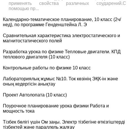
применять свойства различных соударений.С
помощью пр...
Календарно-тематическое планирование, 10 класс (2ч/
нед), по программе Генденштейна Л. Э
Сравнительная характеристика электростатического и
магнитостатического полей
Разработка урока по физике Тепловые двигатели. КПД
теплового двигателя (10 класс)
Контрольные работы по физике 10 класс
Лабораториялық жұмыс №10. Ток көзінің ЭҚК-ін және
оның кедергісін анықтау
Проект Автолопата (10 класс)
Поурочное планирование урока физики Работа и
мощность тока
Тізбек бөлігі үшін Ом заңы. Электр тізбегіне өткізгіштерді
тізбектей және параллель жалғау