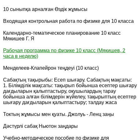
10 сыныпқа арналған Өздік жұмысы
Входящая контрольная работа по физике для 10 класса
Календарно-тематическое планирование 10 класс
Мякишев Г. Я
Рабочая программа по физике 10 класс (Мякишев, 2
часа в неделю)
Менделеев-Клапейрон теңдеуі (10 класс)
Сабақтың тақырыбы: Есеп шығару. Сабақтың мақсаты:
1. Білімділік мақсаты: тақырып бойынша есептер шығару
дағдыларын қалыптастыру, оқушылардың тарау
бойынша алған білімдерін жүйелеу, тақырыптың есептер
шығару дағдыларын қалыптастыру; талдау жаса
Токтың жұмысы мен қуаты. Джолуь - Ленц заңы
Дәстүрлі сабақ Ньютон заңдары
Учебно-методическое пособие по физике для