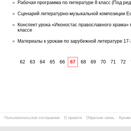
Рабочая программа по литературе 8 класс (Под ред.
Сценарий литературно-музыкальной композиции Е
Конспект урока «Иконостас православного храма» 
классе
Материалы к урокам по зарубежной литературе 17-18 
62
63
64
65
66
67
68
69
70
71
72
Пользовательское соглашение
О проекте
Обратная связь
Архивн