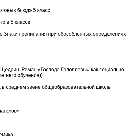
отовых блюд» 5 класс
о в 5 классе
еме Знаки препинания при обособленных определениях
в-Щедрин. Роман «Господа Головлевы» как социально-
летнего обучения))
ка в среднем звене общеобразовательной школы
лаголов»
емика