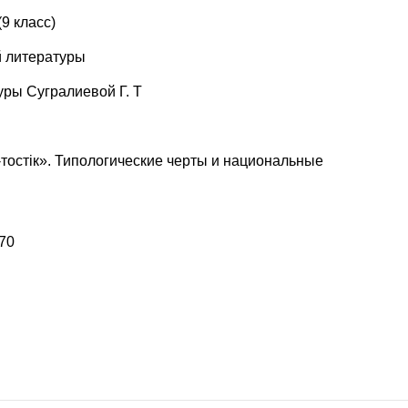
9 класс)
й литературы
уры Сугралиевой Г. Т
тостiк». Типологические черты и национальные
70