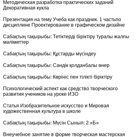
Методическая разработка практических заданий
Декоративная кукла
Презентация на тему Учеба как праздник. 1 частьпо
дисциплине Проектирование в графическом дизайне
Сабақтың тақырыбы: Тетіктерді біріктіру туралы жалпы
мәліметтер
Сабақтың тақырыбы: Құстарды мүсіндеу
Сабақтың тақырыбы: Сәндік қолданбалы өнер
Сабақтың тақырыбы: Көрініс пен тілікті біріктіру
Психологический аспект как средство творческого
развития учеников на уроке ИЗО
Статья Изобразительное искусство и Мировая
художественная культура в школе
Сабақтың тақырыбы: Мүсін Сынып: 2 «Б»
Внеучебное занятие в форме творческая мастерская