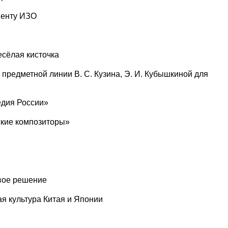
ненту ИЗО
есёлая кисточка
предметной линии В. С. Кузина, Э. И. Кубышкиной для
едия России»
ские композиторы»
овое решение
я культура Китая и Японии