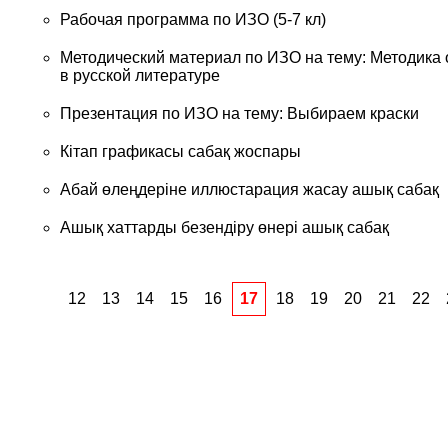
Рабочая программа по ИЗО (5-7 кл)
Методический материал по ИЗО на тему: Методика
в русской литературе
Презентация по ИЗО на тему: Выбираем краски
Кітап графикасы сабақ жоспары
Абай өлеңдеріне иллюстарация жасау ашық сабақ
Ашық хаттарды безендіру өнері ашық сабақ
12
13
14
15
16
17
18
19
20
21
22