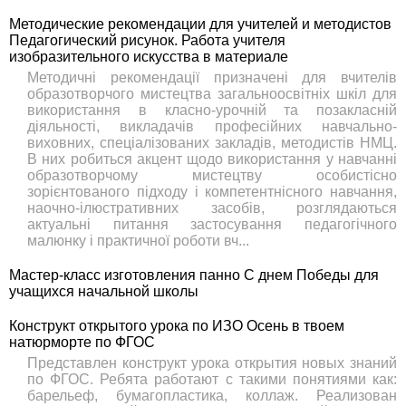
Методические рекомендации для учителей и методистов
Педагогический рисунок. Работа учителя
изобразительного искусства в материале
Методичні рекомендації призначені для вчителів
образотворчого мистецтва загальноосвітніх шкіл для
використання в класно-урочній та позакласній
діяльності, викладачів професійних навчально-
виховних, спеціалізованих закладів, методистів НМЦ.
В них робиться акцент щодо використання у навчанні
образотворчому мистецтву особистісно
зорієнтованого підходу і компетентнісного навчання,
наочно-ілюстративних засобів, розглядаються
актуальні питання застосування педагогічного
малюнку і практичної роботи вч...
Мастер-класс изготовления панно С днем Победы для
учащихся начальной школы
Конструкт открытого урока по ИЗО Осень в твоем
натюрморте по ФГОС
Представлен конструкт урока открытия новых знаний
по ФГОС. Ребята работают с такими понятиями как:
барельеф, бумагопластика, коллаж. Реализован