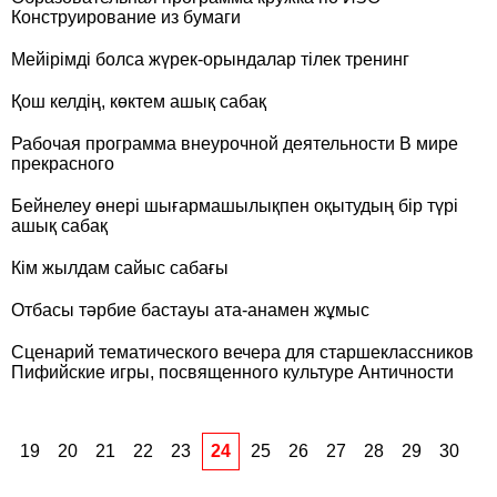
Конструирование из бумаги
Мейірімді болса жүрек-орындалар тілек тренинг
Қош келдің, көктем ашық сабақ
Рабочая программа внеурочной деятельности В мире
прекрасного
Бейнелеу өнері шығармашылықпен оқытудың бір түрі
ашық сабақ
Кім жылдам сайыс сабағы
Отбасы тәрбие бастауы ата-анамен жұмыс
Сценарий тематического вечера для старшеклассников
Пифийские игры, посвященного культуре Античности
19
20
21
22
23
24
25
26
27
28
29
30