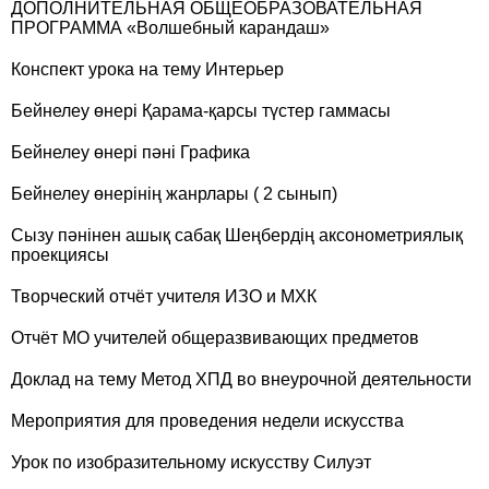
ДОПОЛНИТЕЛЬНАЯ ОБЩЕОБРАЗОВАТЕЛЬНАЯ
ПРОГРАММА «Волшебный карандаш»
Конспект урока на тему Интерьер
Бейнелеу өнері Қарама-қарсы түстер гаммасы
Бейнелеу өнері пәні Графика
Бейнелеу өнерінің жанрлары ( 2 сынып)
Сызу пәнінен ашық сабақ Шеңбердің аксонометриялық
проекциясы
Творческий отчёт учителя ИЗО и МХК
Отчёт МО учителей общеразвивающих предметов
Доклад на тему Метод ХПД во внеурочной деятельности
Мероприятия для проведения недели искусства
Урок по изобразительному искусству Силуэт