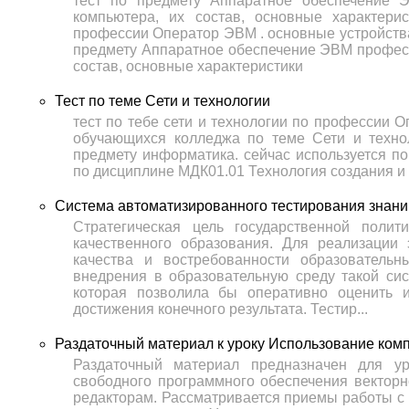
тест по предмету Аппаратное обеспечение 
компьютера, их состав, основные характер
профессии Оператор ЭВМ . основные устройства 
предмету Аппаратное обеспечение ЭВМ професс
состав, основные характеристики
Тест по теме Сети и технологии
тест по тебе сети и технологии по профессии О
обучающихся колледжа по теме Сети и техно
предмету информатика. сейчас используется 
по дисциплине МДК01.01 Технология создания 
Система автоматизированного тестирования знани
Стратегическая цель государственной поли
качественного образования. Для реализации
качества и востребованности образователь
внедрения в образовательную среду такой сис
которая позволила бы оперативно оценить 
достижения конечного результата. Тестир...
Раздаточный материал к уроку Использование ком
Раздаточный материал предназначен для ур
свободного программного обеспечения векторн
редакторам. Рассматривается приемы работы с 