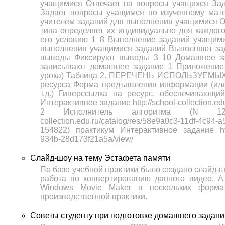
учащимися Отвечает на вопросы учащихся За
Задает вопросы учащимся по изученному мат
учителем заданий для выполнения учащимися О
типа определяет их индивидуально для каждог
его условию 1 8 Выполнение заданий учащими
выполнения учащимися заданий Выполняют за
выводы Фиксируют выводы 3 10 Домашнее за
записывают домашнее задание 1 Приложение к
урока) Таблица 2. ПЕРЕЧЕНЬ ИСПОЛЬЗУЕМЫХ
ресурса Форма предъявления информации (иллю
т.д.) Гиперссылка на ресурс, обеспечивающ
Интерактивное задание http://school-collection.ed
2 Исполнитель алгоритма (N 12863
collection.edu.ru/catalog/res/58e9a0c3-11df-4
154822) практикум Интерактивное задание http:/
934b-28d173f21a5a/view/
Слайд-шоу на тему Эстафета памяти
По базе учебной практики было создано слайд-
работа по конвертированию данного видео. 
Windows Movie Maker в нескольких форма
производственной практики.
Советы студенту при подготовке домашнего задани