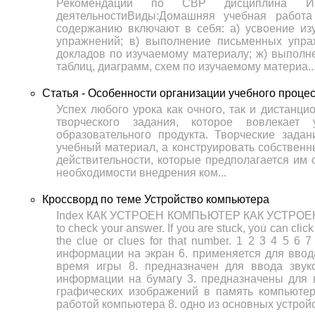
Рекомендации по СВР дисциплина Инф
деятельностиВиды:Домашняя учебная работа
содержанию включают в себя: а) усвоение из
упражнений; в) выполнение письменных упраж
докладов по изучаемому материалу; ж) выполне
таблиц, диаграмм, схем по изучаемому материа..
Статья - Особенности организации учебного проце
Успех любого урока как очного, так и дистанц
творческого задания, которое вовлекает
образовательного продукта. Творческие зада
учебный материал, а конструировать собствен
действительности, которые предполагается им 
необходимости внедрения ком...
Кроссворд по теме Устройство компьютера
Index КАК УСТРОЕН КОМПЬЮТЕР КАК УСТРОЕН КО
to check your answer. If you are stuck, you can click 
the clue or clues for that number. 1 2 3 4 5 
информации на экран 6. применяется для ввод
время игры 8. предназначен для ввода звук
информации на бумагу 3. предназначены для 
графических изображений в память компьютер
работой компьютера 8. одно из основных устрой