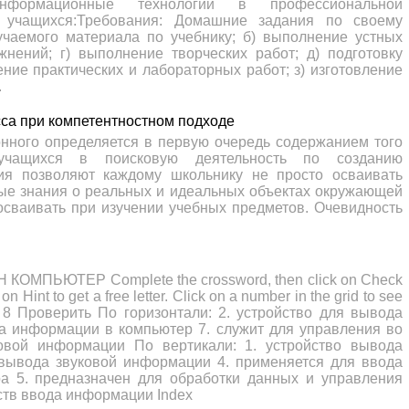
ормационные технологии в профессиональной
 учащихся:Требования: Домашние задания по своему
учаемого материала по учебнику; б) выполнение устных
нений; г) выполнение творческих работ; д) подготовку
ние практических и лабораторных работ; з) изготовление
.
сса при компетентностном подходе
ионного определяется в первую очередь содержанием того
 учащихся в поисковую деятельность по созданию
ния позволяют каждому школьнику не просто осваивать
ные знания о реальных и идеальных объектах окружающей
осваивать при изучении учебных предметов. Очевидность
МПЬЮТЕР Complete the crossword, then click on Check
on Hint to get a free letter. Click on a number in the grid to see
6 7 8 Проверить По горизонтали: 2. устройство для вывода
а информации в компьютер 7. служит для управления во
овой информации По вертикали: 1. устройство вывода
вывода звуковой информации 4. применяется для ввода
а 5. предназначен для обработки данных и управления
ств ввода информации Index