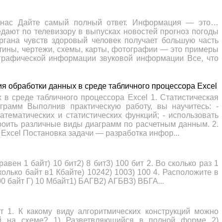
 нас Дайте самый полный ответ. Информация — это…
дают по телевизору в выпусках новостей прогноз погоды
органа чувств здоровый человек получает большую часть
тины, чертежи, схемы, карты, фотографии — это примеры
графической информации звуковой информации Все, что
 обработки данных в среде табличного процессора Excel
в среде табличного процессора Excel 1. Статистическая
грамм Выполнив практическую работу, вы научитесь: -
ематических и статистических функций; - использовать
троить различные виды диаграмм по расчетным данным. 2.
 Excel Постановка задачи — разработка инфор...
н 1 байт) 10 бит2) 8 бит3) 100 бит 2. Во сколько раз 1
колько байт в1 Кбайте) 10242) 1003) 100 4. Расположите в
00 байт Г) 10 Мбайт1) БАГВ2) АГБВ3) ВБГА...
т 1. К какому виду алгоритмических конструкций можно
ый на схеме? 1) Разветвляющийся в полной форме 2)