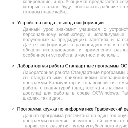
копирование, и др. Учащимся предлагается соз
которые в плане будут обозначать рабочие ст
готовом плане каби...
Устройства ввода - вывода информации
Данный урок знакомит учащихся с устрой
персональному компьютеру и используемые 
полученные на предыдущихъ занятиях, и на осн
Дается информация о разновидностях и особе
области использования и применения разно
особенности устройств: в частности исполь...
Лабораторная работа Стандартные программы OC
Лабораторная работа Стандартные программы 
со стандартными приложениями операционно
программы Калькулятор и справочной системы
работы с клавиатурой (ввод текста) и знакомит
доступа) для работы в среде OCWindows. Ра
школах, так и для ...
Программа кружка по информатике Графический р
Данная программа рассчитана на один год обуче
программы:освоение возможностей компьюте
творческого развития путем углубленного изуче