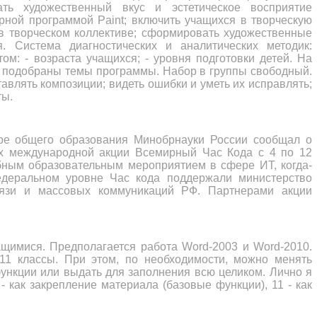
ть художественный вкус и эстетическое восприятие
рной программой Paint; включить учащихся в творческую
 в творческом коллективе; сформировать художественные
. Система диагностических и аналитических методик:
ом: - возраста учащихся; - уровня подготовки детей. На
 подобраны темы программы. Набор в группы свободный.
авлять композиции; видеть ошибки и уметь их исправлять;
ты.
ере общего образования Минобрнауки России сообщал о
ах международной акции Всемирный Час Кода с 4 по 12
бным образовательным мероприятием в сфере ИТ, когда-
деральном уровне Час кода поддержали министерство
язи и массовых коммуникаций РФ. Партнерами акции
щимися. Предполагается работа Word-2003 и Word-2010.
11 классы. При этом, по необходимости, можно менять
ункции или выдать для заполнения всю целиком. Лично я
 - как закрепление материала (базовые функции), 11 - как