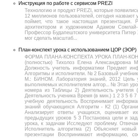
Инструкция по работе с сервисом PREZI
Технологию и продукт PREZI, которые появились
12 миллионов пользователей, сегодня назвают 
поймет, что такое настоящая презентация. 
архитектором и художником Адамом Сомлай-
Профессор Будапештского университета Питер 
мог сделать масштаб...
План-конспект урока с использованием ЦОР (ЭОР)
ФОРМА ПЛАНА-КОНСПЕКТА УРОКА ПЛАН-КОНСПЕ
(полностью) Тихолоз Елена Александровна 
Должность учитель информатики Предмет ин
Алгоритмы и исполнители. № 2 Базовый учебник 
М.: БИНОМ. Лаборатория знаний, 2012 Цель 
выполняемых исполнителем алгор... № Этап уро
номера из Таблицы 2) Деятельность учителя 
Деятельность ученика Время (в мин.) 1 2 3 5 6
учебную деятельность Воспринимает информа
знаний обучающихся Алгоритм - К2 (1) Органи
Анализирует ответы учащихся, оценивает и
предыдущих уроков 5 3 Постановка цели и зад
урока, к задачам Исследуют проблему. Отвеча
Исполнитель алгоритма (2) Объясняет новы
презентации Воспринимают информацию, с