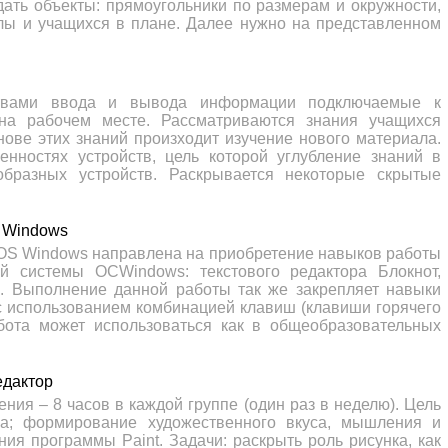
дать объекты: прямоугольники по размерам и окружности,
олы и учащихся в плане. Далее нужно на представленном
ствами ввода и вывода информации подключаемые к
на рабочем месте. Рассматриваются знания учащихся
ове этих знаний произходит изучение нового материала.
нностях устройств, цель которой углубление знаний в
образных устройств. Раскрывается некоторые скрытые
 Windows
OS Windows направлена на приобретение навыков работы
й системы OCWindows: текстового редактора Блокнот,
. Выполнение данной работы так же закрепляет навыки
 с использованием комбинацией клавиш (клавиши горячего
бота может использоваться как в общеобразовательных
едактор
ния – 8 часов в каждой группе (один раз в неделю). Цель
ра; формирование художественного вкуса, мышления и
ния программы Paint. Задачи: раскрыть роль рисунка, как