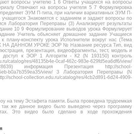
дают вопросы учителю 1 6 Ответы учащихся на вопросы
ериалу Отвечают на вопросы учителя 5 7 Формулировка
пределяет ЭУМ П-типа, при наличии вариативных ЭУМ П-
о учащегося Знакомятся с заданием и задают вопросы по
ся Лаборатория Переправы (3) Анализирует результаты
дание 10 9 Формулирование выводов урока Формулирует
дание Учитель объясняет домашнее задание Учащиеся
 плану-конспекту урока Исполнители вокруг нас (Тема
 НА ДАННОМ УРОКЕ ЭОР № Название ресурса Тип, вид
страция, презентация, видеофрагменты, тест, модель и
ий доступ к ЭОР 1 Алгоритм - К2 (N 193150) контроль
u.ru/catalog/res/48135b4e-0caf-462c-983e-629fd5ea6df6/view/
9) информация Презентация http://school-
c94-a5eb-b0a7b359ea35/view/ 3 Лаборатория Переправы (N
/school-collection.edu.ru/catalog/res/4cb2d891-6d24-4909-
шоу на тему Эстафета памяти. Была проведена трудоемкая
А так же данное видео было выведено через программу
тах. Это видео было сделано в ходе прохождения
я