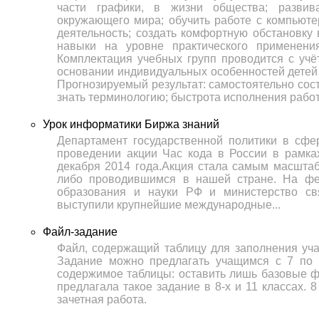
части графики, в жизни общества; развива
окружающего мира; обучить работе с компьюте
деятельность; создать комфортную обстановку
навыки на уровне практического применения
Комплектация учебных групп проводится с учёт
основании индивидуальных особенностей детей
Прогнозируемый результат: самостоятельно сост
знать терминологию; быстрота исполнения рабо
Урок информатики Биржа знаний
Департамент государственной политики в сф
проведении акции Час кода в России в рамк
декабря 2014 года.Акция стала самым масшта
либо проводившимся в нашей стране. На фе
образования и науки РФ и министерство св
выступили крупнейшие международные...
Файл-задание
Файл, содержащий таблицу для заполнения уча
Задание можно предлагать учащимся с 7 по 
содержимое таблицы: оставить лишь базовые ф
предлагала такое задание в 8-х и 11 классах. 8
зачетная работа.