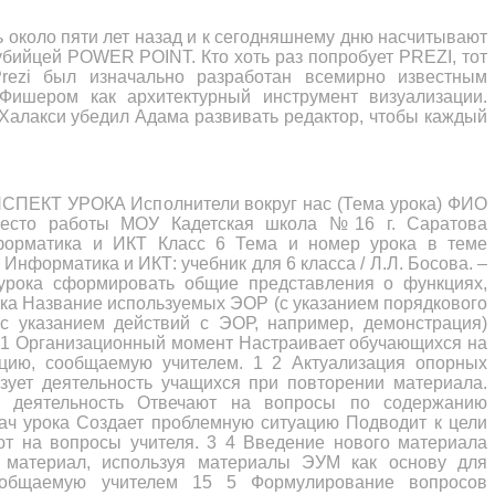
 около пяти лет назад и к сегодняшнему дню насчитывают
убийцей POWER POINT. Кто хоть раз попробует PREZI, тот
Prezi был изначально разработан всемирно известным
Фишером как архитектурный инструмент визуализации.
Халакси убедил Адама развивать редактор, чтобы каждый
КТ УРОКА Исполнители вокруг нас (Тема урока) ФИО
Место работы МОУ Кадетская школа №16 г. Саратова
форматика и ИКТ Класс 6 Тема и номер урока в теме
Информатика и ИКТ: учебник для 6 класса / Л.Л. Босова. –
урока сформировать общие представления о функциях,
ка Название используемых ЭОР (с указанием порядкового
(с указанием действий с ЭОР, например, демонстрация)
 7 1 Организационный момент Настраивает обучающихся на
цию, сообщаемую учителем. 1 2 Актуализация опорных
зует деятельность учащихся при повторении материала.
х деятельность Отвечают на вопросы по содержанию
ач урока Создает проблемную ситуацию Подводит к цели
ют на вопросы учителя. 3 4 Введение нового материала
й материал, используя материалы ЭУМ как основу для
ообщаемую учителем 15 5 Формулирование вопросов