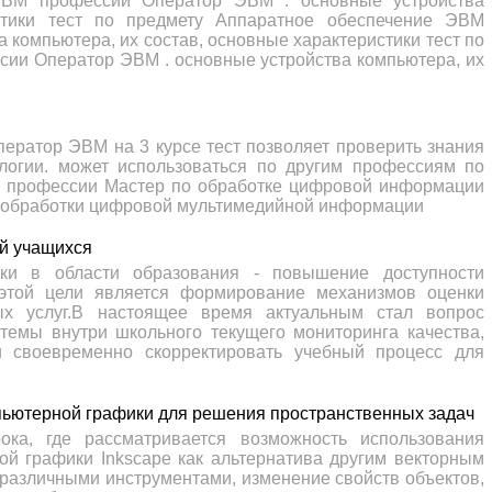
ЭВМ профессии Оператор ЭВМ . основные устройства
истики тест по предмету Аппаратное обеспечение ЭВМ
компьютера, их состав, основные характеристики тест по
ии Оператор ЭВМ . основные устройства компьютера, их
ператор ЭВМ на 3 курсе тест позволяет проверить знания
логии. может использоваться по другим профессиям по
по профессии Мастер по обработке цифровой информации
и обработки цифровой мультимедийной информации
й учащихся
тики в области образования - повышение доступности
 этой цели является формирование механизмов оценки
ных услуг.В настоящее время актуальным стал вопрос
темы внутри школьного текущего мониторинга качества,
и своевременно скорректировать учебный процесс для
пьютерной графики для решения пространственных задач
ока, где рассматривается возможность использования
ой графики Inkscape как альтернатива другим векторным
различными инструментами, изменение свойств объектов,