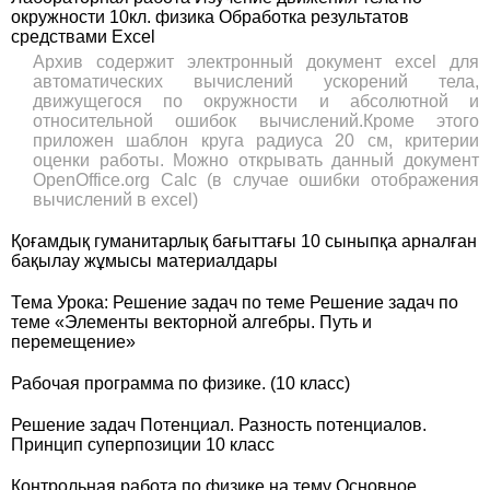
окружности 10кл. физика Обработка результатов
средствами Excel
Архив содержит электронный документ excel для
автоматических вычислений ускорений тела,
движущегося по окружности и абсолютной и
относительной ошибок вычислений.Кроме этого
приложен шаблон круга радиуса 20 см, критерии
оценки работы. Можно открывать данный документ
OpenOffice.org Calc (в случае ошибки отображения
вычислений в excel)
Қоғамдық гуманитарлық бағыттағы 10 сыныпқа арналған
бақылау жұмысы материалдары
Тема Урока: Решение задач по теме Решение задач по
теме «Элементы векторной алгебры. Путь и
перемещение»
Рабочая программа по физике. (10 класс)
Решение задач Потенциал. Разность потенциалов.
Принцип суперпозиции 10 класс
Контрольная работа по физике на тему Основное