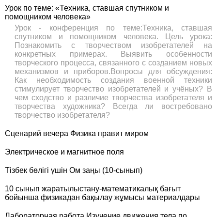
Урок по теме: «Техника, ставшая спутником и
помощником человека»
Урок - конференция по теме:Техника, ставшая
спутником и помощником человека. Цель урока:
Познакомить с творчеством изобретателей на
конкретных примерах. Выявить особенности
творческого процесса, связанного с созданием новых
механизмов и приборов.Вопросы для обсуждения:
Как необходимость создания военной техники
стимулирует творчество изобретателей и учёных? В
чем сходство и различие творчества изобретателя и
творчества художника? Всегда ли востребовано
творчество изобретателя?
Сценарий вечера Физика правит миром
Электрическое и магнитное поля
Тізбек бөлігі үшін Ом заңы (10-сынып)
10 сынып жаратылыстану-математикалық бағыт
бойынша физикадан бақылау жұмысы материалдары
Лабораторная работа Изучение движения тела по