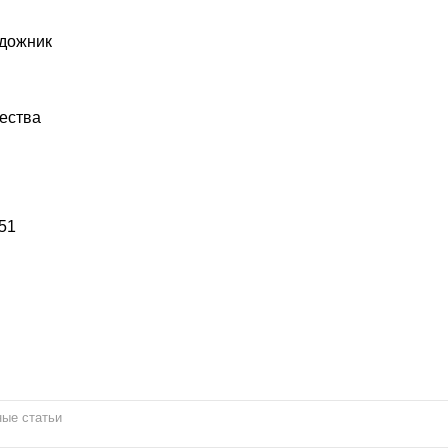
удожник
ества
51
ые статьи