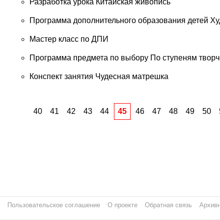
Разработка урока Китайская живопись
Программа дополнительного образования детей Х
Мастер класс по ДПИ
Программа предмета по выбору По ступеням творч
Конспект занятия Чудесная матрешка
40
41
42
43
44
45
46
47
48
49
50
Пользовательское соглашение
О проекте
Обратная связь
Архивн