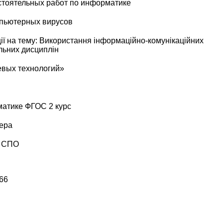
тоятельных работ по информатике
мпьютерных вирусов
ії на тему: Використання інформаційно-комунікаційних
ільних дисциплін
евых технологий»
атике ФГОС 2 курс
ера
я СПО
66