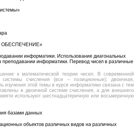
истемы»
ара
 ОБЕСПЕЧЕНИЕ»
подавании информатики. Использование диагональных
в преподавании информатики. Перевод чисел в различные
шение к математической теории чисел. В современной
системы счисления (все – позиционные): двоичная,
ь изучения этой темы в курсе информатики связана с тем
тавлены в двоичной системе счисления, а для внешнего
памяти используют шестнадцатеричную или восьмеричную
ния базами данных
ационных объектов различных видов на различных