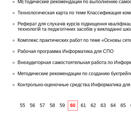
МЕтодические рекомендации по выполнению самос
Технологическая карта по теме Классификация ко
Реферат для слухачів курсів підвищення кваліфікац
технологій та педагогічних засобів у викладанні шк
Комплекс практических работ по теме «Основы сет
Рабочая программа Информатика для СПО
Внеаудиторная самостоятельная работа по Информ
Методические рекомендации по созданию буктрейл
Контрольно-оценочные средства Информатика дл
55
56
57
58
59
60
61
62
63
64
65