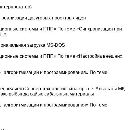
 интерпретатор)
 реализации досуговых проектов лицея
ционные системы и ППП» По теме «Синхронизация при
. »
оначальная загрузка MS-DOS
ционные системы и ППП» По теме «Настройка внешних
ы алгоритмизации и программирования» По теме
нен «КлиентСервер технологиясына кіріспе. Алыстағы МҚ
 тақырыбында сайыс сабағының материалы
ы алгоритмизации и программирования» По теме