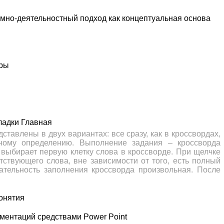
мно-деятельностный подход как концептуальная основа
уры
ладки Главная
ставлены в двух вариантах: все сразу, как в кроссвордах,
дному определению. Выполнение задания – кроссворда
выбирает первую клетку слова в кроссворде. При щелчке
тствующего слова, вне зависимости от того, есть полный
ательность заполнения кроссворда произвольная. После
онятия
ментаций средствами Power Point