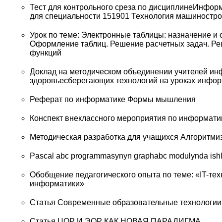
Тест для контрольного среза по дисциплинеИнфор
для специальности 151901 Технология машиностро
Урок по теме: Электронные таблицы: назначение и
Оформление таблиц. Решение расчетных задач. Ре
функций
Доклад на методическом объединении учителей и
здоровьесберегающих технологий на уроках инфо
Реферат по информатике Формы мышления
Конспект внеклассного мероприятия по информат
Методическая разработка для учащихся Алгоритми
Pascal abc programmasynyn graphabc modulynda ish
Обобщение педагогического опыта по теме: «IT-те
информатики»
Статья Современные образовательные технологии
Статья ЦОР И ЭОР КАК НОВАЯ ПАРАДИГМА