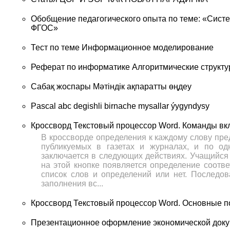
Обобщение педагогического опыта по теме: «Систе
ФГОС»
Тест по теме Информационное моделирование
Реферат по информатике Алгоритмические структ
Сабақ жоспары Мәтіндік ақпаратты өңдеу
Pascal abc degishli birnache mysallar ýygyndysy
Кроссворд Текстовый процессор Word. Команды вк
В кроссворде определения к каждому слову пред
публикуемых в газетах и журналах, и по о
заключается в следующих действиях. Учащийся 
на этой кнопке появляется определение соотве
список слов и определений или нет. Последов
заполнения вс...
Кроссворд Текстовый процессор Word. Основные п
Презентационное оформление экономической доку