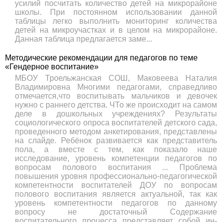
усилий посчитать количество детей на микрорайоне
школы. При постоянном использовании данной
таблицы легко выполнить мониторинг количества
детей на микроучастках и в целом на микрорайоне.
Данная таблица предлагается заме...
Методические рекомендации для педагогов по теме
«Гендерное воспитание»
МБОУ Троельжанская СОШ, Маковеева Наталия
Владимировна Многими педагога­ми, справедливо
отмечается,что воспитывать мальчиков и девочек
нужно с ранне­го детства. ЧТо же происходит на самом
деле в дошкольных учреждениях? Результаты
социологического опроса воспитателей детского сада,
проведенного методом анкетирования, представлены
на слайде. Ребёнок развивается как представитель
пола, а вместе с тем, как показало наше
исследование, уровень компетенции педагогов по
вопросам полового воспитания ... Проблема
повышения уровня профессионально-педагогической
компетентности воспитателей ДОУ по вопросам
полового воспитания является актуальной, так как
уровень компетентности педагогов по данному
вопросу не достаточный Содержание
воспитательного процесса представляет собой ин­