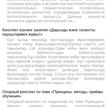
теграцию культуры и истории как носителей культурно-
познава­тельных, гуманистических, полоролевых,
эстетических ценностей, определяющих особенности
воспитательного процесса. Данные цен­ности
являются ядром воспитательной сис...
Конспект коучинг занятия «Дарынды және талантты
оқушылармен жұмыс»
Бұл қысқа мерзімді жоспарлауда мұғалімдермен
коучинг өткізу барысыкөрсетіліді.Бірінші сергіту сәті
тақырыпқа сай алынады.Одан кейін миға шабуыл
кезеңіне бейнетаспадан бейнетүсірілім
көрсетіледі.Бұл бейне түсірілімнен кейін мұғалімдерге
коуч мұғалім оларға сұрақтар қояды. Бұл сұрақтарға
қатысушымұғалімдер мүмкіндіктерінше жауап береді.
Және осы жауаптарын дәлелдеу барысында
мұғалімдер постер түзеді. Сосын осы постерлерін топ
басшылары қорғап шығады.Мұнда мұғалімдер
оқушылар сияқты топпен жұмыс жа...
Опорный конспект по теме «Принципы, методы, приёмы
обучения»
Опорный конспект по педагогике по теме Принципы,
методы, приемы обучения, подготовленный