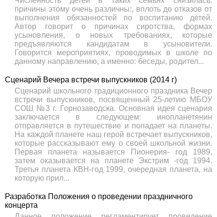
Численность детей в таких семьях снизилась.
причины этому очень различны:, вплоть до отказов от
выполнения обязанностей по воспитанию детей.
Автор говорит о причинах сиротства, формах
усыновления, о новых требованиях, которые
предъявляются кандидатам в усыновители.
Говорится мероприятиях, проводимых в школе по
данному направлению, а именно: беседы, родител...
Сценарий Вечера встречи выпускников (2014 г)
Сценарий школьного традиционного праздника Вечер
встречи выпускников, посвященный 25-летию МБОУ
СОШ №3 г. Горнозаводска. Основная идея сценария
заключается в следующем: инопланетянин
отправляется в путешествие и попадает на планеты.
На каждой планете наш герой встречает выпускников,
которые рассказывают ему о своей школьной жизни.
Первая планета называется Пионерия- год 1989,
затем оказывается на планете Экстрим -год 1994.
Третья планета КВН-год 1999, очередная планета, на
которую прил...
Разработка Положения о проведении праздничного
концерта
Данное положение регламентирует проведение