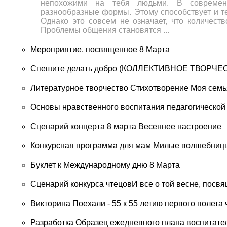
непохожими на тебя людьми. В современ
разнообразные формы. Этому способствует и те
Однако это совсем не означает, что количест
Проблемы общения становятся ...
Мероприятие, посвященное 8 Марта
Спешите делать добро (КОЛЛЕКТИВНОЕ ТВОРЧ
Литературное творчество Стихотворение Моя семь
Основы нравственного воспитания педагогической 
Сценарий концерта 8 марта Весеннее настроение
Конкурсная программа для мам Милые волшебниц
Буклет к Международному дню 8 Марта
Сценарий конкурса чтецовИ все о той весне, пос
Викторина Поехали - 55 к 55 летию первого полета
Разработка Образец ежедневного плана воспитате