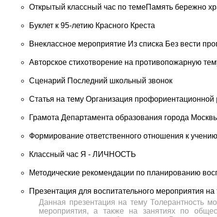
Открытый классный час по темеПамять бережно х
Буклет к 95-летию Красного Креста
Внеклассное мероприятие Из списка Без вести пр
Авторское стихотворение на противопожарную тему
Сценарий Последний школьный звонок
Статья на тему Организация профориентационной 
Грамота Департамента образования города Москв
Формирование ответственного отношения к учению
Классный час Я - ЛИЧНОСТЬ
Методические рекомендации по планированию восп
Презентация для воспитательного мероприятия на
Данная презентация на тему Толерантность мо
мероприятия, а также на занятиях по общес