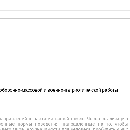
 оборонно-массовой и военно-патриотичечской работы
 направлений в развитии нашей школы.Через реализацию
енные нормы поведения, направленные на то, чтобы
его мира, его значимости для человека, пробудить у них