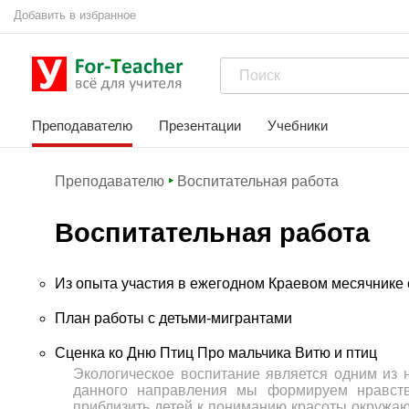
Добавить в избранное
Преподавателю
Презентации
Учебники
Преподавателю
Воспитательная работа
Воспитательная работа
Из опыта участия в ежегодном Краевом месячнике
План работы с детьми-мигрантами
Сценка ко Дню Птиц Про мальчика Витю и птиц
Экологическое воспитание является одним из
данного направления мы формируем нравств
приблизить детей к пониманию красоты окружающ