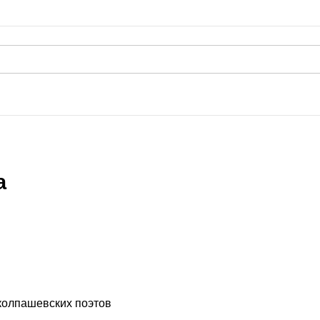
а
колпашевских поэтов