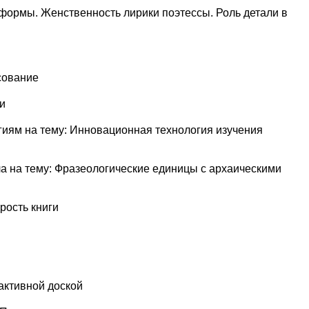
 формы. Женственность лирики поэтессы. Роль детали в
сование
и
иям на тему: Инновационная технология изучения
а на тему: Фразеологические единицы с архаическими
рость книги
рактивной доской