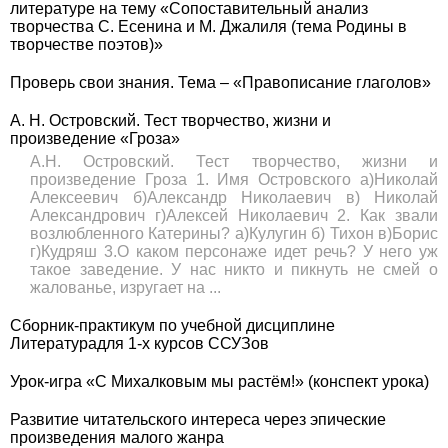
литературе на тему «Сопоставительный анализ
творчества С. Есенина и М. Джалиля (тема Родины в
творчестве поэтов)»
Проверь свои знания. Тема – «Правописание глаголов»
А. Н. Островский. Тест творчество, жизни и
произведение «Гроза»
А.Н. Островский. Тест творчество, жизни и
произведение Гроза 1. Имя Островского а)Николай
Алексеевич б)Александр Николаевич в) Николай
Александрович г)Алексей Николаевич 2. Как звали
возлюбленного Катерины? а)Кулугин б) Тихон в)Борис
г)Кудряш 3.О каком персонаже идет речь? У него уж
такое заведение. У нас никто и пикнуть не смей о
жалованье, изругает на ...
Сборник-практикум по учебной дисциплине
Литературадля 1-х курсов ССУЗов
Урок-игра «С Михалковым мы растём!» (конспект урока)
Развитие читательского интереса через эпические
произведения малого жанра