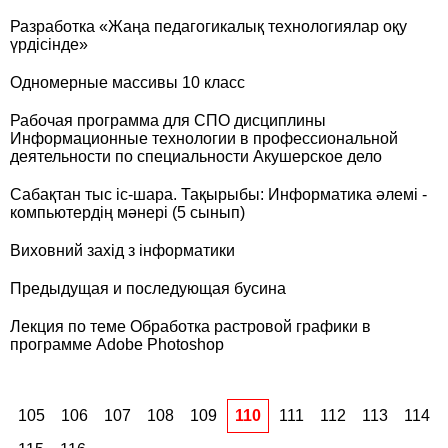
Разработка «Жаңа педагогикалық технологиялар оқу
үрдісінде»
Одномерные массивы 10 класс
Рабочая программа для СПО дисциплины
Информационные технологии в профессиональной
деятельности по специальности Акушерское дело
Сабақтан тыс іс-шара. Тақырыбы: Информатика әлемі -
компьютердің мәнері (5 сынып)
Виховний захід з інформатики
Предыдущая и последующая бусина
Лекция по теме Обработка растровой графики в
программе Adobe Photoshop
105
106
107
108
109
110
111
112
113
114