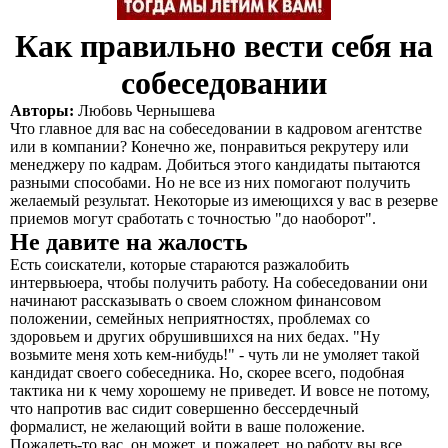
Как правильно вести себя на
собеседовании
Авторы:
Любовь Чернышева
Что главное для вас на собеседовании в кадровом агентстве
или в компании? Конечно же, понравиться рекрутеру или
менеджеру по кадрам. Добиться этого кандидаты пытаются
разными способами. Но не все из них помогают получить
желаемый результат. Некоторые из имеющихся у вас в резерве
приемов могут сработать с точностью "до наоборот".
Не давите на жалость
Есть соискатели, которые стараются разжалобить
интервьюера, чтобы получить работу. На собеседовании они
начинают рассказывать о своем сложном финансовом
положении, семейных неприятностях, проблемах со
здоровьем и других обрушившихся на них бедах. "Ну
возьмите меня хоть кем-нибудь!" - чуть ли не умоляет такой
кандидат своего собеседника. Но, скорее всего, подобная
тактика ни к чему хорошему не приведет. И вовсе не потому,
что напротив вас сидит совершенно бессердечный
формалист, не желающий войти в ваше положение.
Пожалеть-то вас, он может, и пожалеет, но работу вы все