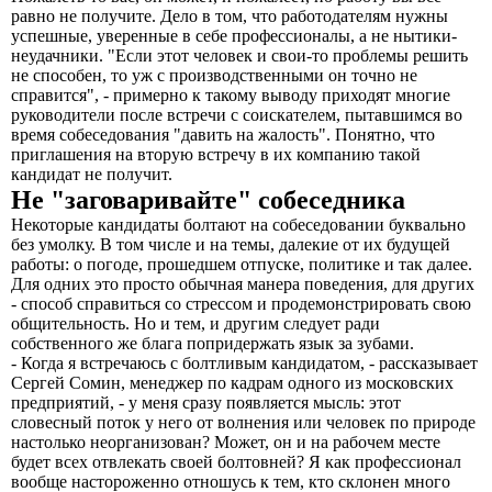
равно не получите. Дело в том, что работодателям нужны
успешные, уверенные в себе профессионалы, а не нытики-
неудачники. "Если этот человек и свои-то проблемы решить
не способен, то уж с производственными он точно не
справится", - примерно к такому выводу приходят многие
руководители после встречи с соискателем, пытавшимся во
время собеседования "давить на жалость". Понятно, что
приглашения на вторую встречу в их компанию такой
кандидат не получит.
Не "заговаривайте" собеседника
Некоторые кандидаты болтают на собеседовании буквально
без умолку. В том числе и на темы, далекие от их будущей
работы: о погоде, прошедшем отпуске, политике и так далее.
Для одних это просто обычная манера поведения, для других
- способ справиться со стрессом и продемонстрировать свою
общительность. Но и тем, и другим следует ради
собственного же блага попридержать язык за зубами.
- Когда я встречаюсь с болтливым кандидатом, - рассказывает
Сергей Сомин, менеджер по кадрам одного из московских
предприятий, - у меня сразу появляется мысль: этот
словесный поток у него от волнения или человек по природе
настолько неорганизован? Может, он и на рабочем месте
будет всех отвлекать своей болтовней? Я как профессионал
вообще настороженно отношусь к тем, кто склонен много