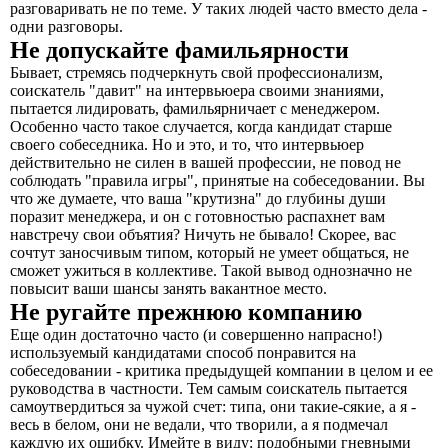
разговаривать не по теме. У таких людей часто вместо дела -
одни разговоры.
Не допускайте фамильярности
Бывает, стремясь подчеркнуть свой профессионализм,
соискатель "давит" на интервьюера своими знаниями,
пытается лидировать, фамильярничает с менеджером.
Особенно часто такое случается, когда кандидат старше
своего собеседника. Но и это, и то, что интервьюер
действительно не силен в вашей профессии, не повод не
соблюдать "правила игры", принятые на собеседовании. Вы
что же думаете, что ваша "крутизна" до глубины души
поразит менеджера, и он с готовностью распахнет вам
навстречу свои объятия? Ничуть не бывало! Скорее, вас
сочтут заносчивым типом, который не умеет общаться, не
сможет ужиться в коллективе. Такой вывод однозначно не
повысит ваши шансы занять вакантное место.
Не ругайте прежнюю компанию
Еще один достаточно часто (и совершенно напрасно!)
используемый кандидатами способ понравится на
собеседовании - критика предыдущей компании в целом и ее
руководства в частности. Тем самым соискатель пытается
самоутвердиться за чужой счет: типа, они такие-сякие, а я -
весь в белом, они не ведали, что творили, а я подмечал
каждую их ошибку. Имейте в виду: подобными гневными