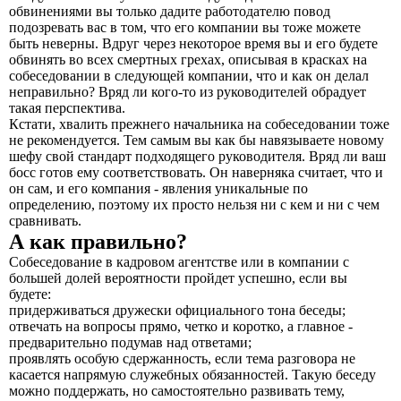
обвинениями вы только дадите работодателю повод
подозревать вас в том, что его компании вы тоже можете
быть неверны. Вдруг через некоторое время вы и его будете
обвинять во всех смертных грехах, описывая в красках на
собеседовании в следующей компании, что и как он делал
неправильно? Вряд ли кого-то из руководителей обрадует
такая перспектива.
Кстати, хвалить прежнего начальника на собеседовании тоже
не рекомендуется. Тем самым вы как бы навязываете новому
шефу свой стандарт подходящего руководителя. Вряд ли ваш
босс готов ему соответствовать. Он наверняка считает, что и
он сам, и его компания - явления уникальные по
определению, поэтому их просто нельзя ни с кем и ни с чем
сравнивать.
А как правильно?
Собеседование в кадровом агентстве или в компании с
большей долей вероятности пройдет успешно, если вы
будете:
придерживаться дружески официального тона беседы;
отвечать на вопросы прямо, четко и коротко, а главное -
предварительно подумав над ответами;
проявлять особую сдержанность, если тема разговора не
касается напрямую служебных обязанностей. Такую беседу
можно поддержать, но самостоятельно развивать тему,