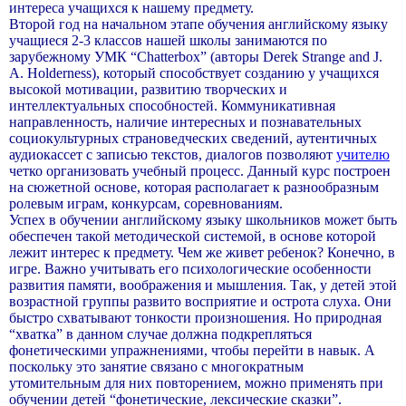
интереса учащихся к нашему предмету.
Второй год на начальном этапе обучения английскому языку
учащиеся 2-3 классов нашей школы занимаются по
зарубежному УМК “Chatterbox” (авторы Derek Strange and J.
A. Holderness), который способствует созданию у учащихся
высокой мотивации, развитию творческих и
интеллектуальных способностей. Коммуникативная
направленность, наличие интересных и познавательных
социокультурных страноведческих сведений, аутентичных
аудиокассет с записью текстов, диалогов позволяют
учителю
четко организовать учебный процесс. Данный курс построен
на сюжетной основе, которая располагает к разнообразным
ролевым играм, конкурсам, соревнованиям.
Успех в обучении английскому языку школьников может быть
обеспечен такой методической системой, в основе которой
лежит интерес к предмету. Чем же живет ребенок? Конечно, в
игре. Важно учитывать его психологические особенности
развития памяти, воображения и мышления. Так, у детей этой
возрастной группы развито восприятие и острота слуха. Они
быстро схватывают тонкости произношения. Но природная
“хватка” в данном случае должна подкрепляться
фонетическими упражнениями, чтобы перейти в навык. А
поскольку это занятие связано с многократным
утомительным для них повторением, можно применять при
обучении детей “фонетические, лексические сказки”.