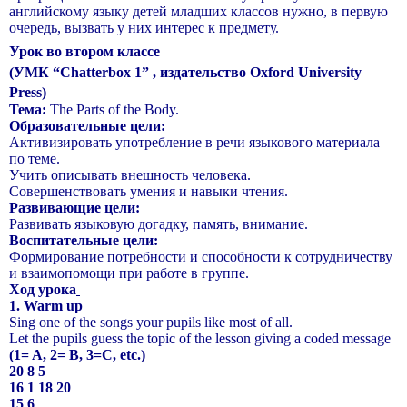
английскому языку детей младших классов нужно, в первую
очередь, вызвать у них интерес к предмету.
Урок во втором классе
(УМК “Chatterbox 1” , издательство Oxford University
Press)
Тема
:
The Parts of the Body.
Образовательные цели:
Активизировать употребление в речи языкового материала
по теме.
Учить описывать внешность человека.
Совершенствовать умения и навыки чтения.
Развивающие цели:
Развивать языковую догадку, память, внимание.
Воспитательные цели:
Формирование потребности и способности к сотрудничеству
и взаимопомощи при работе в группе.
Ход урока
1. Warm up
Sing one of the songs your pupils like most of all.
Let the pupils guess the topic of the lesson giving a coded message
(1= A, 2= B, 3=C, etc.)
20 8 5
16 1 18 20
15 6