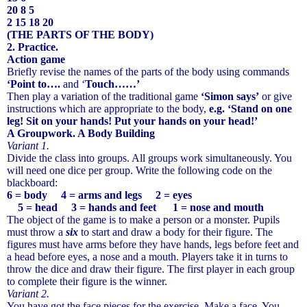
20 8 5
2 15 18 20
(THE PARTS OF THE BODY)
2. Practice.
Action game
Briefly revise the names of the parts of the body using commands
‘Point to….
and ‘
Touch……’
Then play a variation of the traditional game
‘Simon says’
or give
instructions which are appropriate to the body,
e.g. ‘Stand on one
leg! Sit on your hands! Put your hands on your head!’
A Groupwork. A Body Building
Variant 1.
Divide the class into groups. All groups work simultaneously. You
will need one dice per group. Write the following code on the
blackboard:
6 = body 4 = arms and legs 2 = eyes
5 = head 3 = hands and feet 1 = nose and mouth
The object of the game is to make a person or a monster. Pupils
must throw a
six
to start and draw a body for their figure. The
figures must have arms before they have hands, legs before feet and
a head before eyes, a nose and a mouth. Players take it in turns to
throw the dice and draw their figure. The first player in each group
to complete their figure is the winner.
Variant 2.
You have got the face pieces for the exercise. Make a face. You