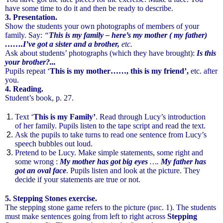
have some time to do it and then be ready to describe.
3. Presentation.
Show the students your own photographs of members of your
family. Say:
“
This is my family – here’s my mother ( my father)
…….I’ve got a sister and a brother,
etc.
Ask about students’ photographs (which they have brought):
Is this
your brother?...
Pupils repeat ‘
This is my mother……, this is my friend’,
etc. after
you.
4. Reading.
Student’s book, p. 27.
Text ‘
This is my Family’
. Read through Lucy’s introduction
of her family. Pupils listen to the tape script and read the text.
Ask the pupils to take turns to read one sentence from Lucy’s
speech bubbles out loud.
Pretend to be Lucy. Make simple statements, some right and
some wrong :
My mother has got big eyes
….
My father has
got an oval face
. Pupils listen and look at the picture. They
decide if your statements are true or not.
5. Stepping Stones exercise.
The stepping stone game refers to the picture (рис. 1). The students
must make sentences going from left to right across
Stepping