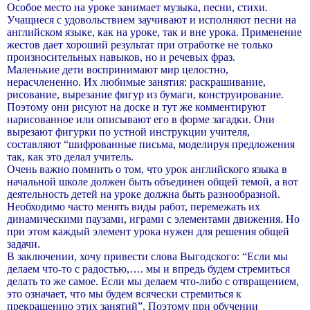
Особое место на уроке занимает музыка, песни, стихи.
Учащиеся с удовольствием заучивают и исполняют песни на
английском языке, как на уроке, так и вне урока. Применение
жестов дает хороший результат при отработке не только
произносительных навыков, но и речевых фраз.
Маленькие дети воспринимают мир целостно,
нерасчлененно. Их любимые занятия: раскрашивание,
рисование, вырезание фигур из бумаги, конструирование.
Поэтому они рисуют на доске и тут же комментируют
нарисованное или описывают его в форме загадки. Они
вырезают фигурки по устной инструкции учителя,
составляют “шифрованные письма, моделируя предложения
так, как это делал учитель.
Очень важно помнить о том, что урок английского языка в
начальной школе должен быть объединен общей темой, а вот
деятельность детей на уроке должна быть разнообразной.
Необходимо часто менять виды работ, перемежать их
динамическими паузами, играми с элементами движения. Но
при этом каждый элемент урока нужен для решения общей
задачи.
В заключении, хочу привести слова Выгодского: “Если мы
делаем что-то с радостью,…. мы и впредь будем стремиться
делать то же самое. Если мы делаем что-либо с отвращением,
это означает, что мы будем всячески стремиться к
прекращению этих занятий”. Поэтому при обучении