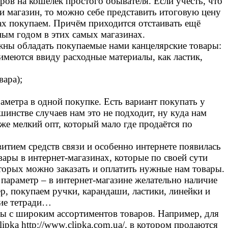
ов на кошелёк простого обывателя. Если учесть, что
и магазин, то можно себе представить итоговую цену
нах покупаем. Причём приходится отстаивать ещё
ым годом в этих самых магазинах.
жны обладать покупаемые нами канцелярские товары:
 имеются ввиду расходные материалы, как ластик,
вара);
аметра в одной покупке. Есть вариант покупать у
инстве случаев нам это не подходит, ну куда нам
же мелкий опт, который мало где продаётся по
витием средств связи и особенно интернете появилась
ары в интернет-магазинах, которые по своей сути
торых можно заказать и оплатить нужные нам товары.
параметр – в интернет-магазине желательно наличие
р, покупаем ручки, карандаши, ластики, линейки и
чие тетради…
ы с широким ассортиментов товаров. Например, для
pka http://www.clipka.com.ua/, в котором продаются