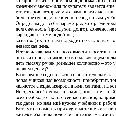
которое ложится бременем подорожавших товар
конечным звеном для покупателя является ещё 
тех товаров, которые мы с вами в этих магази
большие очереди, особенно перед новым учебн
Определим для себя параметры, которыми дол
долговечность (прослужит долго), конечно, не
карандаш и тому подобное;
качество (то, что нам подходит по свойствам то
невысокая цена.
И теперь как нам можно совместить все три пар
оптовых поставщиков, но в подавляющем больш
деть тысячу ручек (меньшее количество – это у
низким ценам)?
В последние годы в связи со значительным раз
новая уникальная возможность приобретать тов
являются специализированными сайтами, на ко
Но здесь необходим ещё один дополнительный 
всех необходимых нам сейчас товаров, наприме
так далее, но нам ещё нужны учебники и рабо
Вот тут на помощь приходят интернет-магазин
жителей Украины подойдёт интернет-магазин Cli