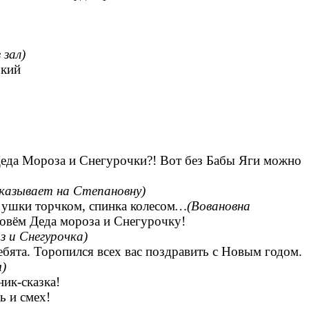
в зал)
кий
Деда Мороза и Снегурочки?! Вот без Бабы Яги можно
казывает на Степановну)
 ушки торчком, спинка колесом
…(Вовановна
зовём Деда мороза и Снегурочку!
з и Снегурочка)
ебята. Торопился всех вас поздравить с Новым годом.
)
ик-сказка!
смех!