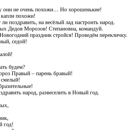
у они не очень похожи… Но хорошенькие!
е капли похожи!
ли поздравить, на весёлый лад настроить народ.
ых Дедов Морозов! Степановна, командуй.
Новогодний праздник стройся! Проведём перекличку.
ный, седой!
алой!
чать будем?
роз Правый – парень бравый!
 смелый!
бразительные!
здравить народ, развеселить в Новый год.
ых,
ик,
год!