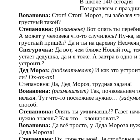
В школе 140 сегодня
Поздравляем с праздником 
Вовановна:
Cтоп! Cтоп! Мороз, ты заболел что
грустный такой?
Степановна:
(Вовановне)
Вот опять ты перебив
А может у человека что-то случилось? Ну-ка, 
грустный пришёл? Да и ты на царевну Несме
Снегурочка:
Да вот, чем ближе Новый год, тем
устаёт дедушка, да и я тоже. А завтра в одно и
устроить?
Дед Мороз:
(подхватывает)
И как это устроит
ли? Ох-ох-ох!
Степановна: Да, Дед Мороз, трудная задача!
Вовановна:
(размышляет)
Так, почкованием т
нельзя. Тут что-то посложнее нужно…
(задумы
способ.
Степановна:
Опять ты умничаешь!? Газет начит
нужно знаешь? Как это – клонировать?
Вовановна:
Да всё просто, у Деда Мороза нуж
Деда Мороза!
Степановна:
Ох, горе ты моё! Не столбовые, а