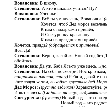
Вовановна:
В школу.
Степановна:
А кто в школах учится? Ну?
Вовановна:
Ученики!
Степановна:
Всё ты умничаешь, Вовановна!
(
Хочется, чтоб Дед мороз весёлень
К нам с подарками пришёл,
И Снегурочку-красавицу
К нам на праздник он привёл.
Хочется, правда?
(обращается к зрителям)
Все:
Да!
Степановна:
Верно, какой же Новый год без 
обойтись.
Вовановна
: Да уж, Баба Яга-то уже здесь
…(по
Степановна:
На себя посмотри! Нос крючком,
поправляет платок, спину)
Ребята, давайте по
(все зовут хором, выходят грустные дед Моро
Дед Мороз:
(грустно вздыхая)
Здравствуйте, р
И вот я здесь.
(Садится на стул, задумывается
Снегурочка:
(грустно)
Новый год – это праздн
Новый год – это радость и 