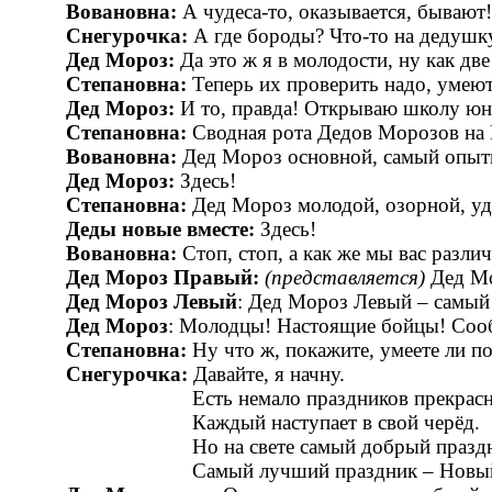
Вовановна:
А чудеса-то, оказывается, бывают!
Снегурочка:
А где бороды? Что-то на дедушк
Дед Мороз:
Да это ж я в молодости, ну как дв
Степановна:
Теперь их проверить надо, умеют 
Дед Мороз:
И то, правда! Открываю школу юн
Степановна:
Сводная рота Дедов Морозов на 
Вовановна:
Дед Мороз основной, самый опыт
Дед Мороз:
Здесь!
Степановна:
Дед Мороз молодой, озорной, уд
Деды новые вместе:
Здесь!
Вовановна:
Стоп, стоп, а как же мы вас разли
Дед Мороз Правый:
(представляется)
Дед Мо
Дед Мороз Левый
: Дед Мороз Левый – самый
Дед Мороз
: Молодцы! Настоящие бойцы! Соо
Степановна:
Ну что ж, покажите, умеете ли по
Снегурочка:
Давайте, я начну.
Есть немало праздников прекрасн
Каждый наступает в свой черёд.
Но на свете самый добрый праздн
Самый лучший праздник – Новый 