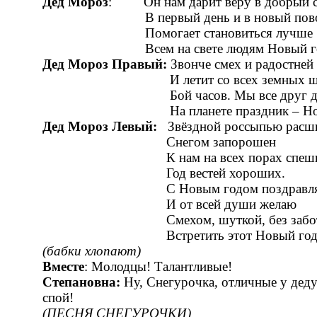
Дед Мороз
: Он нам дарит веру в добрый с
В первый день и в новый пово
Помогает становиться лучше
Всем на свете людям Новый го
Дед Мороз Правый:
Звонче смех и радостней
И летит со всех земных ши
Бой часов. Мы все друг другу
На планете праздник – Новы
Дед Мороз Левый:
Звёздной россыпью расши
Снегом запорошен
К нам на всех порах спеши
Год вестей хороших.
С Новым годом поздравл
И от всей души желаю
Смехом, шуткой, без забо
Встретить этот Новый год
(бабки хлопают)
Вместе
: Молодцы! Талантливые!
Степановна:
Ну, Снегурочка, отличные у дед
спой!
(ПЕСНЯ СНЕГУРОЧКИ)