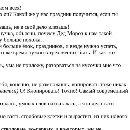
всех!
 ли? Какой же у нас праздник получится, если ты
ашь, не в своё дело влезашь!
внучка, объясни, почему Дед Мороз к нам такой
яну больше похожа…
 больше ёлок, праздников, и везде нужно успеть,
 то же время нужно в трёх местах быть. И как это
ь, ума не приложу, разорваться на кусочки мне что
ебя, конечно, не размножишь, копировать тоже никак
вается)
О! Клонировать! Точно! Самый современный
алась, умных слов нахваталась, а что делать-то
но взять столбовые клетки и вырастить из них нового
 стволовые, во-первых, а во-вторых, мы не