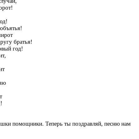
лучай,
рот!
д!
 объятья!
рот
 братья!
й год!
т,
т
яю
т
!
ушки помощники. Теперь ты поздравляй, песню нам