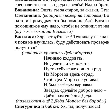
специалисты, только деда изведём! Надо обрат
Вовановна:
Опять ты за старое, за сказки, Ст
Степановна:
(набирает номер на сотовом)
Вот
на то и Премудрая, чтобы помочь. Алё, Васили
помощников ему надо, чтобы не отличил от него
(тут же выходит Василиса)
Василиса:
Здравствуйте все! Техника у нас на 
я пока не научилась, буду действовать прове
получится?
(начинает кружить Деда Мороза)
Начинаю колдовать,
Не делить, а умножать,
Пусть сейчас же станет в ряд
Из Морозов здесь отряд.
Чтоб Дед Мороз не уставал
И был весёлым карнавал,
Звёзды, сделайте доброе дело –
Дайте нам ещё два Деда.
(появляются ещё 2 Деда Мороза без бороды)
Снегурочка и бабки:
Ух, ты, получилось!