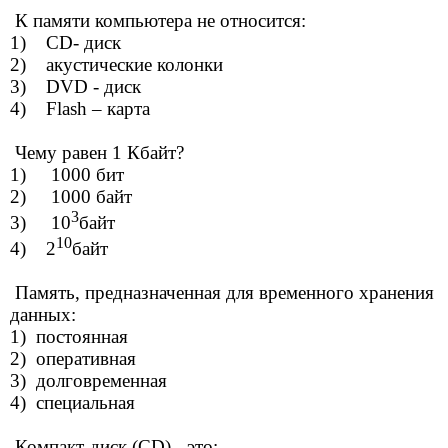
К памяти компьютера не относится:
1) CD- диск
2) акустические колонки
3) DVD - диск
4) Flash – карта
Чему равен 1 Кбайт?
1) 1000 бит
2) 1000 байт
3
3) 10
байт
10
4) 2
байт
Память, предназначенная для временного хранения
данных:
1) постоянная
2) оперативная
3) долговременная
4) специальная
Компакт-диск (CD) - это: