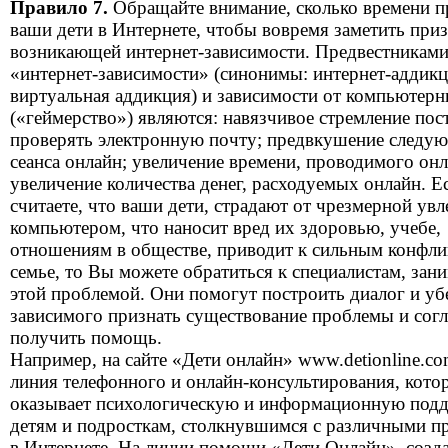
Правило 7.
Обращайте внимание, сколько времени п
ваши дети в Интернете, чтобы вовремя заметить при
возникающей интернет-зависимости. Предвестникам
«интернет-зависимости» (синонимы: интернет-аддикц
виртуальная аддикция) и зависимости от компьютерн
(«геймерство») являются: навязчивое стремление пос
проверять электронную почту; предвкушение следу
сеанса онлайн; увеличение времени, проводимого онл
увеличение количества денег, расходуемых онлайн. 
считаете, что ваши дети, страдают от чрезмерной ув
компьютером, что наносит вред их здоровью, учебе,
отношениям в обществе, приводит к сильным конфли
семье, то Вы можете обратиться к специалистам, за
этой проблемой. Они помогут построить диалог и уб
зависимого признать существование проблемы и согл
получить помощь.
Например, на сайте «Дети онлайн» www.detionline.c
линия телефонного и онлайн-консультирования, кото
оказывает психологическую и информационную под
детям и подросткам, столкнувшимся с различными п
в Интернете. На линии помощи «Дети Онлайн», созд