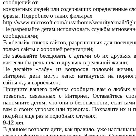
сообщений от
конкретных людей или содержащих определенные сл
фразы. Подробнее о таких фильтрах
http://www.microsoft.com/rus/athome/security/email/fig
Не разрешайте детям использовать службы мгновенн
сообщениями;
В «белый» список сайтов, разрешенных для посещени
только сайты с хорошей репутацией;
Не забывайте беседовать с детьми об их друзьях в
как если бы речь шла о друзьях в реальной жизни;
Не делайте «табу» из вопросов половой жизни,
Интернет дети могут легко наткнуться на порно
сайты «для взрослых»;
Приучите вашего ребенка сообщать вам о любых у
тревогах, связанных с Интернет. Оставайтесь сп
напомните детям, что они в безопасности, если сами
вам о своих угрозах или тревогах. Похвалите их и 
подойти еще раз в подобных случаях.
9-12 лет
В данном возрасте дети, как правило, уже наслышаны
какая информация существует в Интернет. Совершен