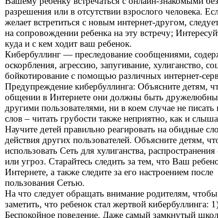
Вашему ребенку встречаться с онлайн-знакомыми бе
разрешения или в отсутствии взрослого человека. Ес
желает встретиться с новым интернет-другом, следует
на сопровождении ребенка на эту встречу; Интересуй
куда и с кем ходит ваш ребенок.
Кибербуллинг — преследование сообщениями, соде
оскорбления, агрессию, запугивание, хулиганство, со
бойкотирование с помощью различных интернет-серв
Предупреждение кибербуллинга: Объясните детям, ч
общении в Интернете они должны быть дружелюбны
другими пользователями, ни в коем случае не писать
слов – читать грубости также неприятно, как и слыша
Научите детей правильно реагировать на обидные сл
действия других пользователей. Объясните детям, чт
использовать Сеть для хулиганства, распространения 
или угроз. Старайтесь следить за тем, что Ваш ребено
Интернете, а также следите за его настроением после
пользования Сетью.
На что следует обращать внимание родителям, чтобы
заметить, что ребенок стал жертвой кибербуллинга: 1
Беспокойное поведение. Даже самый замкнутый школ