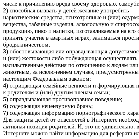
числе к причинению вреда своему здоровью, самоуби
2)
способная вызвать у детей желание употребить
наркотические средства, психотропные и (или) одур
вещества, табачные изделия, алкогольную и спирто
продукцию, пиво и напитки, изготавливаемые на его 
принять участие в азартных играх, заниматься прост
бродяжничеством;
3)
обосновывающая или оправдывающая допустимост
и (или) жестокости либо побуждающая осуществлять
насильственные действия по отношению к людям или
животным, за исключением случаев, предусмотренны
настоящим Федеральным законом;
4)
отрицающая семейные ценности и формирующая н
к родителям и (или) другим членам семьи;
5)
оправдывающая противоправное поведение;
6)
содержащая нецензурную брань;
7)
содержащая информацию порнографического харак
Для защиты детей от опасностей в Интернете необхо
активная позиция родителей. И, это не удивительно: в
Интернете можно найти информацию для реферата ил