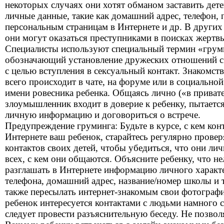
некоторых случаях они хотят обманом заставить дет
личные данные, такие как домашний адрес, телефон, 
персональным страницам в Интернете и др. В других
они могут оказаться преступниками в поисках жертв
Специалисты используют специальный термин «грум
обозначающий установление дружеских отношений с
с целью вступления в сексуальный контакт. Знакомст
всего происходит в чате, на форуме или в социальной
имени ровесника ребенка. Общаясь лично («в привате
злоумышленник входит в доверие к ребенку, пытается
личную информацию и договориться о встрече.
Предупреждение груминга: Будьте в курсе, с кем кон
Интернете ваш ребенок, старайтесь регулярно провер
контактов своих детей, чтобы убедиться, что они ли
всех, с кем они общаются. Объясните ребенку, что не
разглашать в Интернете информацию личного характ
телефона, домашний адрес, название/номер школы и т.
также пересылать интернет-знакомым свои фотографи
ребенок интересуется контактами с людьми намного с
следует провести разъяснительную беседу. Не позвол