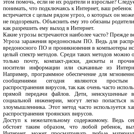
этом помочь, если не их родители и взрослые? Следу
понимать, что подключаясь к Интернет, ваш ребенок
встречается с целым рядом угроз, о которых он може
не подозревать. Объяснить ему это обязаны родители
как разрешить ему выход в Интернет.
Какие угрозы встречаются наиболее часто? Прежде вс
Угроза заражения вредоносным ПО. Ведь для распр
вредоносного ПО и проникновения в компьютеры ис
целый спектр методов. Среди таких методов можно о
только почту, компакт-диски, дискеты и прочи
носители информации или скачанные из Интерн
Например, программное обеспечение для мгновенн
сообщениями сегодня являются простым 
распространения вирусов, так как очень часто испол
прямой передачи файлов. Дети, неискушенные в
социальной инженерии, могут легко попасться 
злоумышленника. Этот метод часто используется ха
распространения троянских вирусов.
Доступ к нежелательному содержимому. Ведь се
обстоят таким образом, что любой ребенок, вы
Интернет, может просматривать любые материа