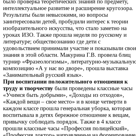
было проверка теоретических знаний по предмету,
интеллектуальное развитие и расширение кругозора.
Результаты были невысокими, но вопросы
заинтересовали детей, пробудили интерес к теории
изобразительного искусства, что стало заметно на
уроках ИЗО. Также прошла неделя по русскому и
литературе; обществознанию где дети с
удовольствием принимали участие и показывали свои
знания в этой области. Макурина Г.В. провела блиц
турнир «Фразеологизмы», литературно-музыкальну
композицию «А у нас во дворе», прошла выставка
«Занимательный русский язык».
При воспитании положительного отношения к
труду и творчеству
были проведены классные часы
«Учимся быть добрыми», «Доходы из отходов»,
«Каждой вещи – свое место» и в конце четверти в
каждом классе прошла генеральная уборка, которая
воспитывала в детях бережное отношение к вещам,
привычку соблюдать порядок. Также в 4 классе
прошли классные часы «Профессия полицейский»,
«Профессия доктор» направленные на формирование