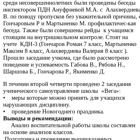
среди несовершеннолетних были проведены беседы
инспектором ПДН Ануфриевой М.А. с Алахвердиев
В. по поводу пропусков без уважительной причины, 
Гончаровым Р и Мартыненко М. профилактичес-кая
беседа. Также были совершены рейды к учащимся
стоящим на внутришкольном контроле. Стоят на
учете КДН-3 (Гончаров Роман 7 класс, Мартыненко
Максим 8 класс, Алахвердиева Валерия 8 класс ).
Прошло заседание учкома, где было рассмотрено
поведение и успеваемость Габова В., Рябова Н.,
Шаршова Б., Гончарова Р., Якименко Д.
В течении второй четверти проведено 2 заседания
ученического самоуправление школы «Вега»:
• меры которые можно принять для учащихся
нарушающих дисциплину.
• проведение Новогоднего праздника.
Выводы и рекомендации:
Анализ воспитательной работы школы составлен
на основе анализов классов.
Подготовка и проведение вышеуказанных