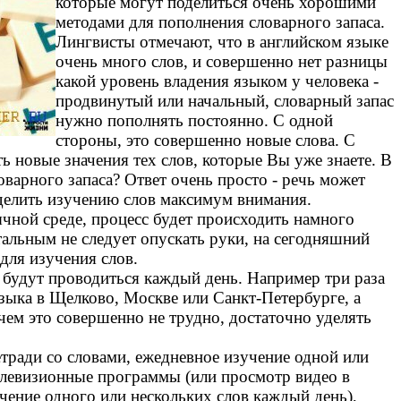
которые могут поделиться очень хорошими
методами для пополнения словарного запаса.
Лингвисты отмечают, что в английском языке
очень много слов, и совершенно нет разницы
какой уровень владения языком у человека -
продвинутый или начальный, словарный запас
нужно пополнять постоянно. С одной
стороны, это совершенно новые слова. С
ь новые значения тех слов, которые Вы уже знаете. В
варного запаса? Ответ очень просто - речь может
делить изучению слов максимум внимания.
ычной среде, процесс будет происходить намного
тальным не следует опускать руки, на сегодняшний
для изучения слов.
 будут проводиться каждый день. Например три раза
зыка в Щелково, Москве или Санкт-Петербурге, а
чем это совершенно не трудно, достаточно уделять
етради со словами, ежедневное изучение одной или
телевизионные программы (или просмотр видео в
учение одного или нескольких слов каждый день),