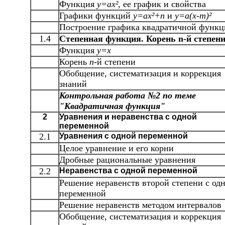
Функция
у=ах²,
ее график и свойства
Графики функций
у=ах²+
n
и
у=а(х-
m)²
Построение графика квадратичной функ
1.4
Степенная функция. Корень
n-й степени
Функция
у=х
Корень
n
-й степени
Обобщение, систематизация и коррекция
знаний
Контрольная работа №2 по теме
"Квадратичная функция"
2
Уравнения и неравенства с одной
переменной
2.1
Уравнения с одной переменной
Целое уравнение и его корни
Дробные рациональные уравнения
2.2
Неравенства с одной переменной
Решение неравенств второй степени с од
переменной
Решение неравенств методом интервалов
Обобщение, систематизация и коррекция