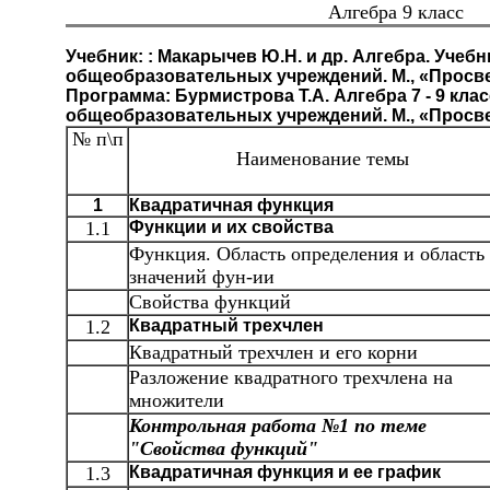
Алгебра 9 класс
Учебник: : Макарычев Ю.Н. и др. Алгебра. Учебн
общеобразовательных учреждений. М., «Просве
Программа: Бурмистрова Т.А. Алгебра 7 - 9 кл
общеобразовательных учреждений. М., «Просве
№ п\п
Наименование темы
1
Квадратичная функция
1.1
Функции и их свойства
Функция. Область определения и область
значений фун-ии
Свойства функций
1.2
Квадратный трехчлен
Квадратный трехчлен и его корни
Разложение квадратного трехчлена на
множители
Контрольная работа №1 по теме
"Свойства функций"
1.3
Квадратичная функция и ее график