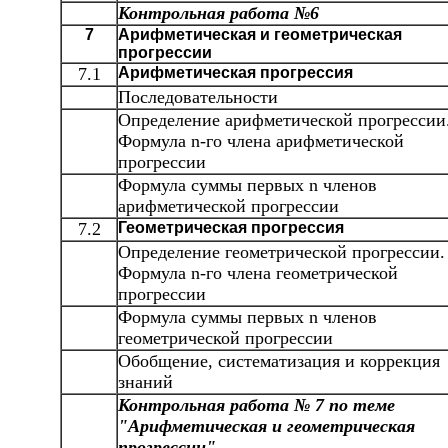
Контрольная работа №6
7
Арифметическая и геометрическая
прогрессии
7.1
Арифметическая прогрессия
Последовательности
Определение арифметической прогрессии
Формула n-го члена арифметической
прогрессии
Формула суммы первых n членов
арифметической прогрессии
7.2
Геометрическая прогрессия
Определение геометрической прогрессии.
Формула n-го члена геометрической
прогрессии
Формула суммы первых n членов
геометрической прогрессии
Обобщение, систематизация и коррекция
знаний
Контрольная работа № 7 по теме
"Арифметическая и геометрическая
прогрессии"