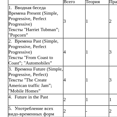
Всего
Теория
Пра
1. Вводная беседа
Времена Present (Simple,
Progressive, Perfect
3
1
2
Progressive)
Тексты "Harriet Tubman”;
"Popcorn”
2. Времена Past (Simple,
Progressive, Perfect
Progressive)
4
1
3
Тексты "From Coast to
Coast”; "Automobiles”
3. Времена Future (Simple,
Progressive, Perfect)
Тексты "The Create
4
1
3
American traffic Jam”;
"Mobile Homes”
4. Future in the Past
2
1
1
5. Употребление всех
2
-
2
видо-временных форм