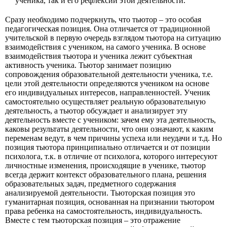
ученика, так и его рефлексии этой деятельности.
Сразу необходимо подчеркнуть, что тьютор – это особая
педагогическая позиция. Она отличается от традиционной
учительской в первую очередь взглядом тьютора на ситуацию
взаимодействия с учеником, на самого ученика. В основе
взаимодействия тьютора и ученика лежит субъектная
активность ученика. Тьютор занимает позицию
сопровождения образовательной деятельности ученика, т.е.
цели этой деятельности определяются учеником на основе
его индивидуальных интересов, направленностей. Ученик
самостоятельно осуществляет реальную образовательную
деятельность, а тьютор обсуждает и анализирует эту
деятельность вместе с учеником: зачем ему эта деятельность,
каковы результаты деятельности, что они означают, к каким
переменам ведут, в чем причины успеха или неудачи и т.д. Но
позиция тьютора принципиально отличается и от позиции
психолога, т.к. в отличие от психолога, которого интересуют
личностные изменения, происходящие в ученике, тьютор
всегда держит контекст образовательного плана, решения
образовательных задач, предметного содержания
анализируемой деятельности. Тьюторская позиция это
гуманитарная позиция, основанная на признании тьютором
права ребенка на самостоятельность, индивидуальность.
Вместе с тем тьюторская позиция – это отражение