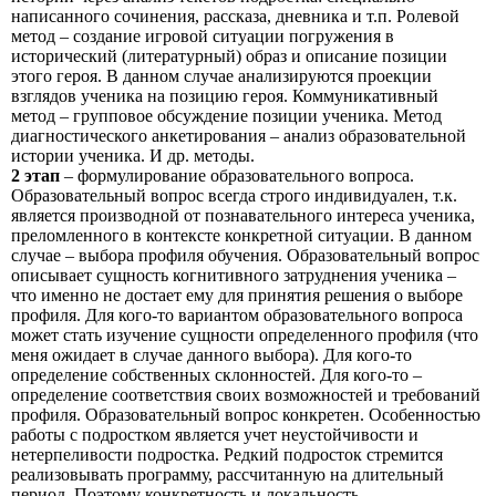
написанного сочинения, рассказа, дневника и т.п. Ролевой
метод – создание игровой ситуации погружения в
исторический (литературный) образ и описание позиции
этого героя. В данном случае анализируются проекции
взглядов ученика на позицию героя. Коммуникативный
метод – групповое обсуждение позиции ученика. Метод
диагностического анкетирования – анализ образовательной
истории ученика. И др. методы.
2 этап
– формулирование образовательного вопроса.
Образовательный вопрос всегда строго индивидуален, т.к.
является производной от познавательного интереса ученика,
преломленного в контексте конкретной ситуации. В данном
случае – выбора профиля обучения. Образовательный вопрос
описывает сущность когнитивного затруднения ученика –
что именно не достает ему для принятия решения о выборе
профиля. Для кого-то вариантом образовательного вопроса
может стать изучение сущности определенного профиля (что
меня ожидает в случае данного выбора). Для кого-то
определение собственных склонностей. Для кого-то –
определение соответствия своих возможностей и требований
профиля. Образовательный вопрос конкретен. Особенностью
работы с подростком является учет неустойчивости и
нетерпеливости подростка. Редкий подросток стремится
реализовывать программу, рассчитанную на длительный
период. Поэтому конкретность и локальность