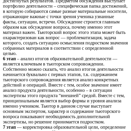
достигнутых результатов. Предметом обсуждения выступает
портфолио деятельности – специфическая папка достижений,
в которую собираются самые разные материальные носители,
отражающие важные с точки зрения ученика узнанные
факты, ситуации, встречи. Обсуждение строится главным
образом как обсуждение вопроса, почему именно этот
материал важен. Тьюторский вопрос этого этапа может быть
охарактеризован как вопрос — проблематизация, задача
которого, создать ситуацию осмысления подростком значения
собранных материалов в соответствии с определенной
целью.
6 этап
– анализ итогов образовательной деятельности —
является ключевым в тьюторском сопровождении.
Собственно можно сказать, что анализ итогов деятельности
начинается буквально с первых этапов, т.к. содержанием
тьюторского сопровождения является анализ конкретных
действий и операций. Вместе с тем, особое значение имеет
анализ продукта деятельности, особенно – в ситуации
экспертизы этого продукта “внешней” средой. Вместе с тем,
принципиальным является выбор формы и уровня анализа
именно учеником. Тьютор в данном случае выступает
основным экспертом, характер и содержание тьюторского
вопроса показывают необходимость дополнительной
экспертизы, но решение принимается подростком.
7 этап
— корректировка образовательной цели, определение