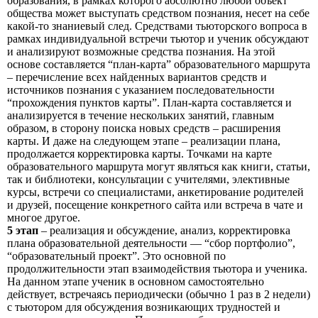
образования, в рамках которого абсолютно любой объект
общества может выступать средством познания, несет на себе
какой-то знаниевый след. Средствами тьюторского вопроса в
рамках индивидуальной встречи тьютор и ученик обсуждают
и анализируют возможные средства познания. На этой
основе составляется “план-карта” образовательного маршрута
– перечисление всех найденных вариантов средств и
источников познания с указанием последовательности
“прохождения пунктов карты”. План-карта составляется и
анализируется в течение нескольких занятий, главным
образом, в сторону поиска новых средств – расширения
карты. И даже на следующем этапе – реализации плана,
продолжается корректировка карты. Точками на карте
образовательного маршрута могут являться как книги, статьи,
так и библиотеки, консультации с учителями, элективные
курсы, встречи со специалистами, анкетирование родителей
и друзей, посещение конкретного сайта или встреча в чате и
многое другое.
5 этап
– реализация и обсуждение, анализ, корректировка
плана образовательной деятельности — “сбор портфолио”,
“образовательный проект”. Это основной по
продолжительности этап взаимодействия тьютора и ученика.
На данном этапе ученик в основном самостоятельно
действует, встречаясь периодически (обычно 1 раз в 2 недели)
с тьютором для обсуждения возникающих трудностей и