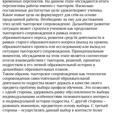
временных перспектив. На данном этапе обсуждаются итоги
перспективы работы именно с тьютором. Насколько
поставленные достигнутые цели удовлетворяют ученика.
Какие новые цели он формулирует для себя на основе
проделанной работы. Необходимо ли ему для достижения
этих целей тьюторское сопровождение. Дальнейшее развитие
ситуации может строиться учеником как продолжение
тьюторского сопровождения в рамках нового
образовательного опроса, развития средств деятельности в
рамках старого образовательного вопроса (выход на уровень
образовательного проекта или исследования) или выход из
ситуации тьюторского сопровождения. Принципиальным
моментом, обсуждаемом на этом этапе является соотнесение
итогов взаимодействия с тьютором, решений, принятых
подростком и его личной образовательной истории и
дальнейших образовательных планов.
Таким образом, тьюторское сопровождение как технология
сопровождения самостоятельной образовательной
деятельности подростка может держать в качестве своего
предмета проблему выбора профиля обучения. Это позволяет,
с одной стороны, удерживать рамку обусловленности выбора
индивидуальными особенностями познавательного интереса
и индивидуальной истории подростка. С другой стороны –
развивать знаниевую, предметную основу выбора. С третьей
стороны – осуществлять данный выбор в контексте более