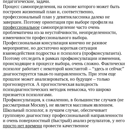
педагогические, задачи.
Процесс самоопределения, на основе которого может быть
построен жизненный план и, соответственно,
профессиональный план у девятиклассника далеко не
завершен. Поэтому ориентация при выборе профиля на
профессиональное
самоопределение часто очень
проблематична из-за неустойчивости, неопределенности,
изменчивости профессионального выбора.
Профессиональная консультация конечно не разовое
мероприятие, но достаточно короткая ситуация
взаимодействия подростка и психолога (профконсультанта).
Поэтому отследить в рамках профконсультации изменения,
происходящие в процессе выбора, очень сложно. Фактически
психолог работает с некоторой константой – “здесь и сейчас”
диагностируется такая-то направленность. При этом еще
прошлое может анализироваться, но будущее – только
прогнозируется. А прогностическая валидность
психодиагностических методик невысока, что широко
признается психологами.
Профконсультация, к сожалению, в большинстве случаев (не
рассматривая Москву), не является массовым явлением.
Школьный психолог, в лучшем случае, обеспечивает
групповую диагностику профессиональной направленности
и очень поверхностный (быстрый) анализ результатов, у него
просто нет времени
провести качественное