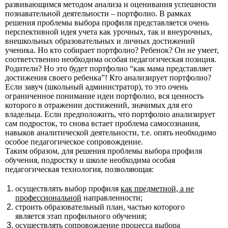
развивающимся методом анализа и оценивания успешности
познавательной деятельности – портфолио. В рамках
решения проблемы выбора профиля представляется очень
перспективной идея учета как урочных, так и внеурочных,
внешкольных образовательных и личных достижений
ученика. Но кто собирает портфолио? Ребенок? Он не умеет,
соответственно необходима особая педагогическая позиция.
Родители? Но это будет портфолио “как мама представляет
достижения своего ребенка”! Кто анализирует портфолио?
Если завуч (школьный администратор), то это очень
ограниченное понимание идеи портфолио, вся ценность
которого в отражении достижений, значимых для его
владельца. Если предположить, что портфолио анализирует
сам подросток, то снова встает проблема самосознания,
навыков аналитической деятельности, т.е. опять необходимо
особое педагогическое сопровождение.
Таким образом, для решения проблемы выбора профиля
обучения, подростку и школе необходима особая
педагогическая технология, позволяющая:
осуществлять выбор профиля
как предметной, а не
профессиональной
направленности;
строить образовательный план, частью которого
является этап профильного обучения;
осуществлять сопровождение
процесса
выбора