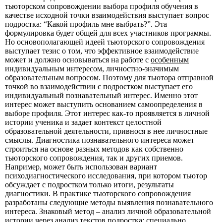
тьюторском сопровождении выбора профиля обучения в
качестве исходной точки взаимодействия выступает вопрос
подростка: “Какой профиль мне выбрать?”. Эта
формулировка будет общей для всех участников программы.
Но основополагающей идеей тьюторского сопровождения
выступает тезис о том, что эффективное взаимодействие
может и должно основываться на работе с
особенным
индивидуальным интересом, личностно-значимым
образовательным вопросом. Поэтому для тьютора отправной
точкой во взаимодействии с подростком выступает его
индивидуальный познавательный интерес. Именно этот
интерес может выступить основанием самоопределения в
выборе профиля. Этот интерес как-то проявляется в личной
истории ученика и задает контекст целостной
образовательной деятельности, привнося в нее личностные
смыслы. Диагностика познавательного интереса может
строиться на основе разных методов как собственно
тьюторского сопровождения, так и других приемов.
Например, может быть использован вариант
психодиагностического исследования, при котором тьютор
обсуждает с подростком только итоги, результаты
диагностики. В практике тьюторского сопровождения
разработаны следующие методы выявления познавательного
интереса. Знаковый метод – анализ личной образовательной
истории через анализ текстов подростка: специально