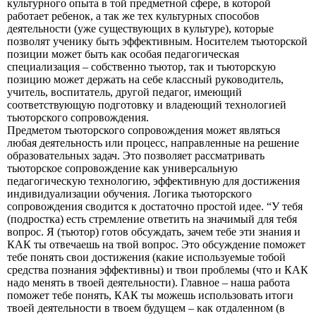
культурного опыта в той предметной сфере, в которой
работает ребенок, а так же тех культурных способов
деятельности (уже существующих в культуре), которые
позволят ученику быть эффективным. Носителем тьюторской
позиции может быть как особая педагогическая
специализация – собственно тьютор, так и тьюторскую
позицию может держать на себе классный руководитель,
учитель, воспитатель, другой педагог, имеющий
соответствующую подготовку и владеющий технологией
тьюторского сопровождения.
Предметом тьюторского сопровождения может являться
любая деятельность или процесс, направленные на решение
образовательных задач. Это позволяет рассматривать
тьюторское сопровождение как универсальную
педагогическую технологию, эффективную для достижения
индивидуализации обучения. Логика тьюторского
сопровождения сводится к достаточно простой идее. “У тебя
(подростка) есть стремление ответить на значимый для тебя
вопрос. Я (тьютор) готов обсуждать, зачем тебе эти знания и
КАК ты отвечаешь на твой вопрос. Это обсуждение поможет
тебе понять свои достижения (какие используемые тобой
средства познания эффективны) и твои проблемы (что и КАК
надо менять в твоей деятельности). Главное – наша работа
поможет тебе понять, КАК ты можешь использовать итоги
твоей деятельности в твоем будущем – как отдаленном (в