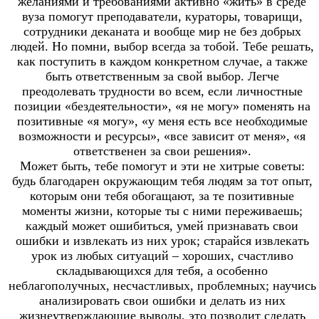
желаниями и требованиями активно «жить» в среде
вуза помогут преподаватели, кураторы, товарищи,
сотрудники деканата и вообще мир не без добрых
людей. Но помни, выбор всегда за тобой. Тебе решать,
как поступить в каждом конкретном случае, а также
быть ответственным за свой выбор. Легче
преодолевать трудности во всем, если личностные
позиции «бездеятельности», «я не могу» поменять на
позитивные «я могу», «у меня есть все необходимые
возможности и ресурсы», «все зависит от меня», «я
ответственен за свои решения».
Может быть, тебе помогут и эти не хитрые советы:
будь благодарен окружающим тебя людям за тот опыт,
которым они тебя обогащают, за те позитивные
моменты жизни, которые ты с ними переживаешь;
каждый может ошибиться, умей признавать свои
ошибки и извлекать из них урок; старайся извлекать
урок из любых ситуаций – хороших, счастливо
складывающихся для тебя, а особенно
неблагополучных, несчастливых, проблемных; научись
анализировать свои ошибки и делать из них
жизнеутверждающие выводы, это позволит сделать