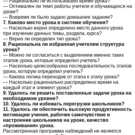
— Рационально ли использовано время урока?
— Оптимален ли темп работы учителя и обучающихся на
уроке?
— Вовремя ли было задано домашнее задание?
7. Каково место урока в системе обучения?
— Насколько верно определено место данного урока
при изучении данных темы, раздела, курса?
— Верно ли определен тип урока?
8. Рациональна ли избранная учителем структура
урока?
— Можно ли согласиться с выделением именно таких
этапов урока, которые определил учитель?
— Насколько целесообразна последовательность этапов
урока, которую определил учитель?
— Какова логика переходов от этапа к этапу урока?
— Насколько рационально распределено время на
каждый этап и элемент урока?
9. Удалось ли решить поставленные задачи урока на
необходимом уровне?
10. Удалось ли избежать перегрузки школьников?
11. Удалось ли обеспечить высокую продуктивность
мотивации учения, рабочее самочувствие и
настроение школьников на уроке, качество
«проживания» урока.
Рассмотренная программа наблюдений не является