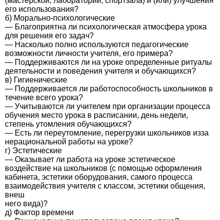
(мастерской, лаборатории, спортзала) и (или) улучшения
его использования?
б) Морально-психологические
— Благоприятна ли психологическая атмосфера урока
для решения его задач?
— Насколько полно используются педагогические
возможности личности учителя, его примера?
— Поддерживаются ли на уроке определенные ритуалы
деятельности и поведения учителя и обучающихся?
в) Гигиенические
— Поддерживается ли работоспособность школьников в
течение всего урока?
— Учитываются ли учителем при организации процесса
обучения место урока в расписании, день недели,
степень утомления обучающихся?
— Есть ли переутомление, перегрузки школьников из­за
нерациональной работы на уроке?
г) Эстетические
— Оказывает ли работа на уроке эстетическое
воздействие на школьников (с помощью оформления
кабинета, эстетики оборудования, самого процесса
взаимодействия учителя с классом, эстетики общения,
внеш­
него вида)?
д) Фактор времени