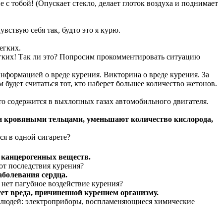
е с тобой! (Опускает стекло, делает глоток воздуха и поднимает
вствую себя так, будто это я курю.
егких.
гких! Так ли это? Попросим прокомментировать ситуацию
нформацией о вреде курения. Викторина о вреде курения. За
будет считаться тот, кто наберет большее количество жетонов.
что содержится в выхлопных газах автомобильного двигателя.
ми кровяными тельцами, уменьшают количество кислорода,
ся в одной сигарете?
 канцерогенных веществ.
 от последствия курения?
аболевания сердца.
 нет пагубное воздействие курения?
ует вреда, причиненной курением организму.
ю людей: электроприборы, воспламеняющиеся химические