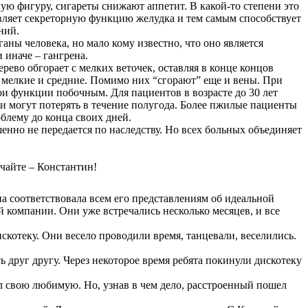
ую фигуру, сигареты снижают аппетит. В какой-то степени это
авляет секреторную функцию желудка и тем самым способствует
ний.
ганы человека, но мало кому известно, что оно является
 иначе – гангрена.
ерево обгорает с мелких веточек, оставляя в конце концов
я мелкие и средние. Помимо них “сгорают” еще и вены. При
вои функции побочным. Для пациентов в возрасте до 30 лет
ни могут потерять в течение полугода. Более пжилые пациенты
блему до конца своих дней.
енно не передается по наследству. Но всех больных объединяет
чайте – Константин!
а соответствовала всем его представлениям об идеальной
й компании. Они уже встречались несколько месяцев, и все
котеку. Они весело проводили время, танцевали, веселились.
 друг другу. Через некоторое время ребята покинули дискотеку
л свою любимую. Но, узнав в чем дело, расстроенный пошел