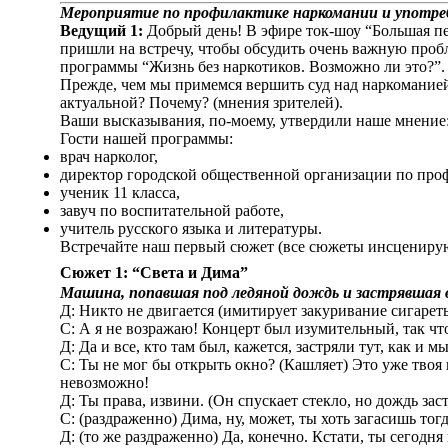
Мероприятие по профилактике наркомании и употре
Ведущий 1:
Добрый день! В эфире ток-шоу “Большая пе
пришли на встречу, чтобы обсудить очень важную про
программы “Жизнь без наркотиков. Возможно ли это?”.
Прежде, чем мы примемся вершить суд над наркоманией,
актуальной? Почему? (мнения зрителей).
Ваши высказывания, по-моему, утвердили наше мнение:
Гости нашей программы:
врач нарколог,
директор городской общественной организации по про
ученик 11 класса,
завуч по воспитательной работе,
учитель русского языка и литературы.
Встречайте наш первый сюжет (все сюжеты инсценирую
Сюжет 1: “Света и Дима”
Машина, попавшая под ледяной дождь и застрявшая в
Д: Никто не двигается (имитирует закуривание сигареты
С: А я не возражаю! Концерт был изумительный, так что
Д: Да и все, кто там был, кажется, застряли тут, как и мы
С: Ты не мог бы открыть окно? (Кашляет) Это уже твоя 
невозможно!
Д: Ты права, извини. (Он спускает стекло, но дождь заста
С: (раздраженно) Дима, ну, может, ты хоть загасишь то
Д: (то же раздраженно) Да, конечно. Кстати, ты сегодн