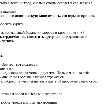
вно в течение года, сколько смолы оседает в его легких?
ривыкание?
ак и психологическую зависимость, это одна из причин,
бросить курить?
ить нормальный баланс кислорода и крови в легких?
ь сердцебиение, повысить артериальное давление и
 легких.
я.
 Они вот-вот подъедут.
днее слово.
й идиоткой перед моими друзьями. Только я нашла себе
 мне нельзя больше с ними встречаться.
ты забросила учебу и начала курить. Я просто не узнаю свою
 чтобы я бросила! Чего мне это стоило!
 после уроков изо рта, макаронина?