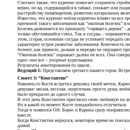
Считают также, что курение помогает сохранить стройн
верно, но яд, содержащийся в табаке, снижает или под
расстройству пищеварения, развитию катаральных явле
Известно, что курение неблагоприятно влияет на все ор
причиной такого заболевания как “окопная болезнь” или
Болезнь развивается по принципу “горящего дерева” - д
только обуглившийся ствол. Так и сосуды – поражаютс
этом, сгорая, основные сосуды не успевают передать с
характерно острое развитие заболевания. Конечность о
болеют, как правило, дольше и нередко не ощущают про
“Окопная болезнь” поражает далеко не всех. Она соверш
одно: они все – упорные курильщики.
Результаты анкетирования по школе.
Ведущий 1:
Представляем третьего нашего героя. Встре
Сюжет 3: “Константин”
Наконец-то Костя встретил девушку своей мечты. Карин
девушке: милая, веселая, энергичная, просто душа любо
было прекрасно до одного случая.
В этот день Константин пригласил свою любимую на дис
Но в какой-то момент Косте понадобилось отлучиться.
Тогда и появился ОН. Борис и Карина сразу понравились
вместе.
Когда Константин вернулся, некоторое время он поиска
домой.