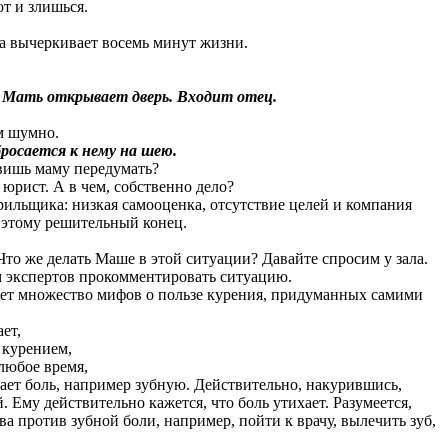
т и злишься.
а вычеркивает восемь минут жизни.
. Мать открывает дверь. Входит отец.
ом шумно.
росается к нему на шею.
авишь маму передумать?
 юрист. А в чем, собственно дело?
ильщика: низкая самооценка, отсутствие целей и компания
 этому решительный конец.
то же делать Маше в этой ситуации? Давайте спросим у зала.
м экспертов прокомментировать ситуацию.
ет множество мифов о пользе курения, придуманных самими
ет,
 курением,
любое время,
шает боль, например зубную. Действительно, накурившись,
. Ему действительно кажется, что боль утихает. Разумеется,
а против зубной боли, например, пойти к врачу, вылечить зуб,