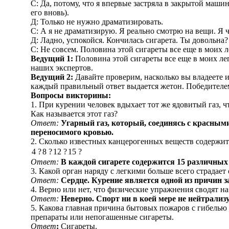
С: Да, потому, что я впервые застряла в закрытой машин
его вновь).
Д: Только не нужно драматизировать.
С: А я не драматизирую. Я реально смотрю на вещи. Я чу
Д: Ладно, успокойся. Кончилась сигарета. Ты довольна?
С: Не совсем. Половина этой сигареты все еще в моих л
Ведущий 1:
Половина этой сигареты все еще в моих ле
наших экспертов.
Ведущий 2:
Давайте проверим, насколько вы владеете и
каждый правильный ответ выдается жетон. Победителем 
Вопросы викторины:
1. При курении человек вдыхает тот же ядовитый газ, 
Как называется этот газ?
Ответ:
Угарный газ, который, соединясь с красны
переносимого кровью.
2. Сколько известных канцерогенных веществ содержит
4 ?
8 ?
12 ?
15 ?
Ответ:
В каждой сигарете содержится 15 различных
3. Какой орган наряду с легкими больше всего страдает
Ответ:
Сердце. Курение является одной из причин з
4. Верно или нет, что физические упражнения сводят на
Ответ:
Неверно. Спорт ни в коей мере не нейтрализ
5. Какова главная причина бытовых пожаров с гибель
препараты или непогашенные сигареты.
Ответ
:
Сигареты.