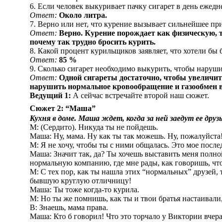
6. Если человек выкуривает пачку сигарет в день ежедне
Ответ:
Около литра.
7. Верно или нет, что курение вызывает сильнейшее п
Ответ:
Верно. Курение порождает как физическую, т
почему так трудно бросить курить.
8. Какой процент курильщиков заявляет, что хотели бы 
Ответ:
85 %
9. Сколько сигарет необходимо выкурить, чтобы наруш
Ответ:
Одной сигареты достаточно, чтобы увеличит
нарушить нормальное кровообращение и газообмен в
Ведущий 1:
А сейчас встречайте второй наш сюжет.
Сюжет 2: “Маша”
Кухня в доме. Маша ждет, когда за ней заедут ее друзь
М: (Сердито). Никуда ты не пойдешь.
Маша: Ну, мама. Ну как ты так можешь. Ну, пожалуйста!
М: Я не хочу, чтобы ты с ними общалась. Это мое после
Маша: Значит так, да? Ты хочешь выставить меня полно
нормальную компанию, где мне рады, как говоришь, что
М: С тех пор, как ты нашла этих “нормальных” друзей, 
бывшую круглую отличницу!
Маша: Ты тоже когда-то курила.
М: Но ты же помнишь, как ты и твои братья настаивали,
В: Знаешь, мама права.
Маша: Кто б говорил! Что это торчало у Виктории вчера