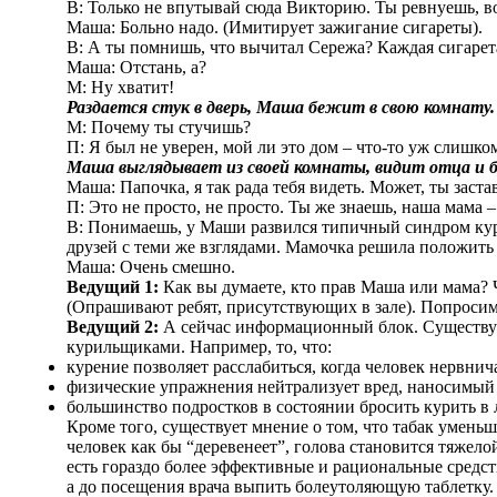
В: Только не впутывай сюда Викторию. Ты ревнуешь, во
Маша: Больно надо. (Имитирует зажигание сигареты).
В: А ты помнишь, что вычитал Сережа? Каждая сигарет
Маша: Отстань, а?
М: Ну хватит!
Раздается стук в дверь, Маша бежит в свою комнату
М: Почему ты стучишь?
П: Я был не уверен, мой ли это дом – что-то уж слишк
Маша выглядывает из своей комнаты, видит отца и б
Маша: Папочка, я так рада тебя видеть. Может, ты заст
П: Это не просто, не просто. Ты же знаешь, наша мама –
В: Понимаешь, у Маши развился типичный синдром кур
друзей с теми же взглядами. Мамочка решила положить
Маша: Очень смешно.
Ведущий 1:
Как вы думаете, кто прав Маша или мама? Ч
(Опрашивают ребят, присутствующих в зале). Попроси
Ведущий 2:
А сейчас информационный блок. Существу
курильщиками. Например, то, что:
курение позволяет расслабиться, когда человек нервнича
физические упражнения нейтрализует вред, наносимый
большинство подростков в состоянии бросить курить в 
Кроме того, существует мнение о том, что табак умень
человек как бы “деревенеет”, голова становится тяжелой
есть гораздо более эффективные и рациональные средств
а до посещения врача выпить болеутоляющую таблетку.