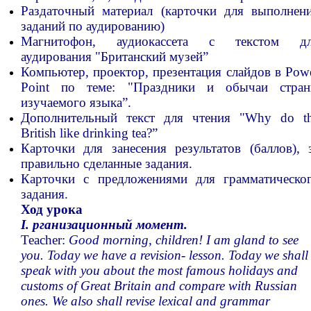
Раздаточный материал (карточки для выполнен
заданий по аудированию)
Магнитофон, аудиокассета с текстом д
аудирования "Британский музей”
Компьютер, проектор, презентация слайдов в Pow
Point по теме: "Праздники и обычаи стра
изучаемого языка”.
Дополнительный текст для чтения "Why do t
British like drinking tea?”
Карточки для занесения результатов (баллов), 
правильно сделанные задания.
Карточки с предложениями для грамматическо
задания.
Ход урока
I. рганизационный момент.
Teacher:
Good morning, children! I am gland to see
you. Today we have a revision- lesson. Today we shall
speak with you about the most famous holidays and
customs of Great Britain and compare with Russian
ones. We also shall revise lexical and grammar