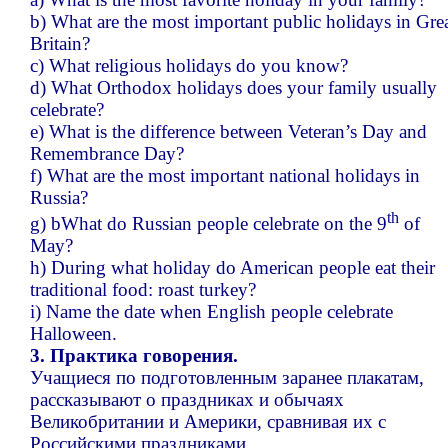
b) What are the most important public holidays in Gre
Britain?
c) What religious holidays do you know?
d) What Orthodox holidays does your family usually
celebrate?
e) What is the difference between Veteran’s Day and
Remembrance Day?
f) What are the most important national holidays in
Russia?
th
g) bWhat do Russian people celebrate on the 9
of
May?
h) During what holiday do American people eat their
traditional food: roast turkey?
i) Name the date when English people celebrate
Halloween.
3. Практика говорения.
Учащиеся по подготовленным заранее плакатам,
рассказывают о праздниках и обычаях
Великобритании и Америки, сравнивая их с
Российскими праздниками.