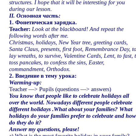
structures. I hope that it will be interesting for you
during our lesson.
II. Основная часть:
1. Фонетическая зарядка.
Teacher:
Look at the blackboard! And repeat the
following words after me.
Christmas, holidays, New Year tree, greeting cards,
Santa Claus, presents, first foot, Remembrance Day, t
lay wreaths, to survive, Valentine Cards, Lent, to fast, 
toss pancakes, to confess the sins, Easter,
commandment, Orthodox
.
2. Введение в тему урока:
Warming-up:
Teacher —> Pupils (questions —> answers)
You know that people like to celebrate holidays all
over the world. Nowadays different people celebrate
different holidays .What about your families? What
holidays do your families prefer to celebrate and how
do they do it?
Answer my questions, please!
a) What is the most favorite holiday in your family?