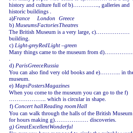
history and culture full of b)………….., galleries and
historic buildings .
а)
France
London
Greece
b)
Museums
Factories
Theatres
The British Museum is a very large, c)………………
building.
c)
Light-grey
Red
Light –green
Many things came to the museum from d)…………….
.
d)
Paris
Greece
Russia
You can also find very old books and e)……….. in th
museum.
e)
Maps
Posters
Magazines
When you come to the museum you can go to the f)
……………….. which is circular in shape.
f)
Concert hall
Reading room
Hall
You can walk through the halls of the British Museum
for hours making g)……………… discoveries.
g) Great
Excellent
Wonderful