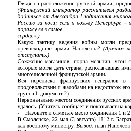
Глядя на расположение русской армии, предп
(Французский император рассчитывал
разби
добиться
от Александра
I
подписания мирного
Россию за ноги; если я возьму Петербург – 
поражу ее в самое
сердце».)
Какую тактику ведения войны могли предп
превосходстве армии Наполеона?
(Армиям
н
отступать.)
Сожжение магазинов, порча мельниц, угон ск
которые могла дать страна, располагавшая ими
многочисленной француз­ской армии.
Вся переписка французских генералов в 
продовольствии и жалобами на недостаток его 
группа I, документ 2).
Первоначально местом соединения русских арми
удалось. (Учитель сообщает и показывает на кар
- Назовите и отметьте место соединения 1 и 2
В Смоленске, 22 мая (3 августа) 1812 г. Баг
как военному министру.
Вывод:
план Наполеона