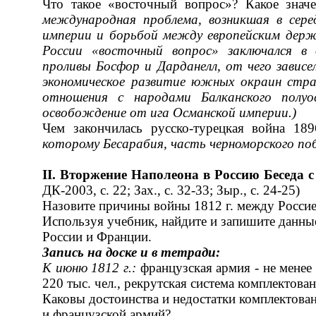
Что такое «восточный вопрос»? Какое зна
международная проблема, возникшая в сере­
империи и борьбой
между европейским держа
России «восточный вопрос» заключался в 
проливы Босфор и Дарданелл, от чего зависе
экономическое развитие южных окраин стра
отношения с народами Балканского полу
освобождение от ига Османской империи.)
Чем закончилась русско-турецкая война 18
которому Бесарабия, часть черномор­
ского по
II
.
Вторжение Наполеона в Россию Беседа с
ДК-2003, с. 22; Зах., с. 32-33; Зыр., с. 24-25)
Назовите причины войны 1812 г. между Россие
Используя учебник, найдите и запишите данны
России и Франции.
Запись на доске и в тетради:
К июню 1812 г.:
французская армия - не менее 
220 тыс. чел., рекрутская система комплекто­ван
Каковы достоинства и недостатки комплектован
и французской армий?