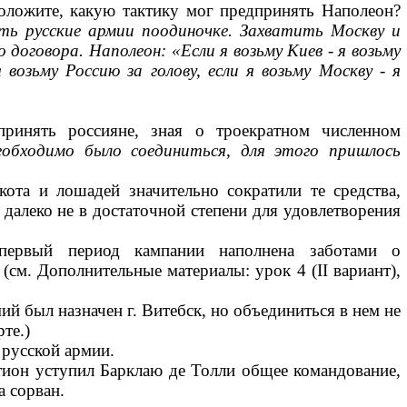
оложите, какую тактику мог предпринять Наполеон?
ть русские армии поодиночке. Захватить Москву и
 договора. Наполеон: «Если я
возьму Киев
-
я возьму
я
возьму Россию за голову, если я возьму Москву - я
ринять россияне, зная о троекратном численном
еобходимо было соединиться, для этого пришлось
ота и лошадей значительно сократили те средства,
 дале­ко не в достаточной степени для удовлетворения
первый период кампании на­полнена заботами о
(см. До­полнительные материалы: урок 4 (II вариант),
й был назначен г. Ви­тебск, но объединиться в нем не
те.)
 русской армии.
ратион уступил Барклаю де Толли общее командование,
 сорван.