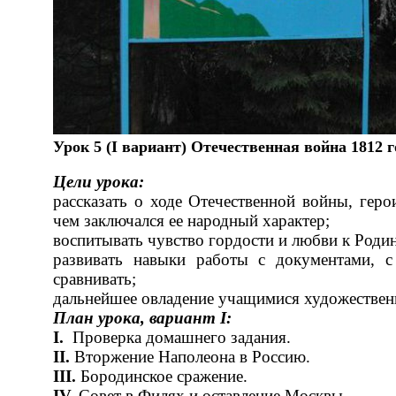
Урок 5 (I вариант) Отечественная война 1812 г
Цели урока:
рассказать о ходе Отечественной войны, геро
чем заключался ее народный характер;
воспитывать чувство гордости и любви к Родин
развивать навыки работы с документами, с
сравнивать;
дальнейшее овладение учащимися художествен
План урока, вариант
I
:
I
.
Проверка домашнего задания.
II
.
Вторжение Наполеона в Россию.
III
.
Бородинское сражение.
IV
.
Совет в Филях и оставление Москвы.