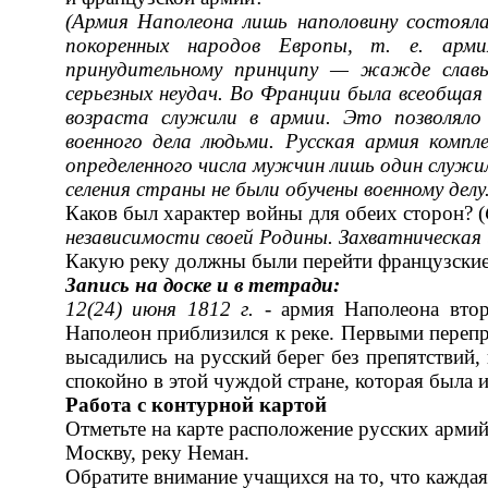
(Армия Наполеона лишь наполовину состояла
покоренных народов Европы, т. е. арми
принудительному принципу — жаж­де славы
серьезных неудач. Во Франции была всеобщая 
возраста служили в армии. Это позволяло
военного дела людьми. Русская армия компле
определенного числа муж­чин лишь один служи
селения страны не были обучены военному делу.
Каков был характер войны для обеих сторон? (
независимости своей Родины. Захват­ническая
Какую реку должны были перейти французские 
Запись на доске и в тетради:
12(24)
июня 1812 г. -
армия Наполеона втор
Наполеон приблизился к реке. Первыми перепра
высадились на рус­ский берег без препятствий, 
спокойно в этой чуждой стране, которая была 
Работа с контурной картой
Отметьте на карте расположение русских армий
Москву, реку Неман.
Обратите внимание учащихся на то, что кажда