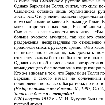
В битве под Смоленском русские войска не п
Однако Барклай де Толли, считая, что силы по
Смоленска остались лишь обуглившиеся ру
досталось. Отступление вызвало недовольство 
в русской армии объявили Барклая де Толли. 
масса второстепен­ных лиц. Его обвинили
Смоленска в запальчивости воскликнул: «Вы 
больше русского мундира, так как это стало
раздражения, несправедливы по отношению к
продолжал спасать русскую армию. «Что касаетс
не питаю иного желания, как доказать по
отечеству в каком бы то ни было чине и по­лож
Однако слухи об измене стали распространят
командующего был поставлен в конце концов г
Кто же виноват в том, что Барклай де Толли п
Барклай, с самого начала не облеченный 
повиновения не только о Баг­ратиона, но и от 
(
Недаром помнит вся Россия...
М,
1987,
С.
64.
Запись на доске
и
в
тетради:*
8(20)
августа 1812 г.
- М. И. Кутузов был наз
русской армии.