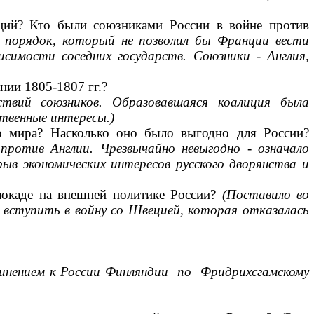
ций? Кто были союзни­ками России в войне против
е порядок, который не позволил бы Франции вести
исимости соседних государств. Союзники
-
Англия,
нии 1805-1807 гг.?
йствий союзников. Образовавшаяся коалиция была
ственные интересы.)
о мира? Насколько оно было выгодно для России?
 против Англии. Чрезвычайно невыгодно - означало
ыв экономических интересов рус­
ского дворянства и
локаде на внешней по­литике России?
(Поставило во
 вступить в войну со Швецией, которая отказалась
инением к России Фин­
ляндии по Фридрихсгамскому