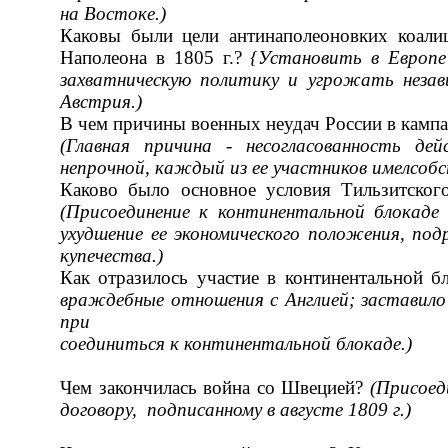
на Востоке.)
Каковы были цели антинаполеоновких коали
Наполеона в 1805 г.?
{Установить в Ев­роп
захватниче­скую политику и угрожать незав
Австрия.)
В чем причины военных неудач России в кампа
(Главная причина
-
несогласованность де
непрочной, каждый из ее участников имелсоб
Каково было основное условия Тильзитског
(Присоединение к континентальной бло­
каде
ухудшение ее
экономического положения, подр
купечества.)
Как отразилось участие в континентальной б
враждебные отношения с Англией;
заставило
при­
соединиться к континентальной блокаде.)
Чем закончилась война со Швецией?
(Присоед
договору, подписанному в августе
1809 г.)