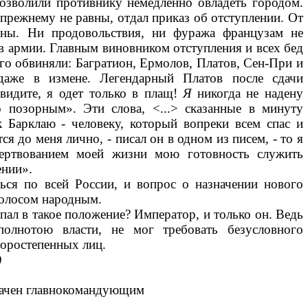
озволили противнику не­медленно овладеть городом.
-прежнему не равны, отдал приказ об отступлении. От
ины. Ни продовольствия, ни фуража французам не
в армии. Главным виновни­ком отступления и всех бед
Его обвиняли: Багратион, Ермолов, Платов, Сен-При и
 даже в измене. Легендарный Платов после сдачи
видите, я одет только в плащ!
Я
никогда не надену
 позор­ным». Эти слова, <...> сказанные в минуту
 Барклаю - человеку, который вопреки всем спас и
я до меня лично, - писал он в одном из писем, - то я
жертвованием моей жизни мою готовность служить
ении».
ься по всей России, и во­прос о назначении нового
о­лосом народным.
опал в такое положение? Император, и только он. Ведь
полнотою власти, не мог требовать безусловного
второстепенных лиц.
)
начен главнокомандующим