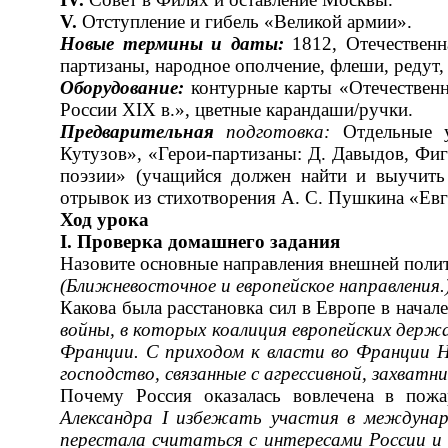
V
.
Отступление и гибель «Великой армии».
Новые термины и даты:
1812, Отечественна
партизаны, народное ополчение, флеши, редут,
Оборудование:
контурные карты «Отечественн
России XIX в.», цветные карандаши/ручки.
Предварительная
подготовка:
Отдельные у
Кутузов», «Герои-партизаны: Д. Давыдов, Фиг
поэзии» (учащийся должен найти и выучит
отрывок из стихотворения А. С. Пушкина «Ев
Ход урока
I
.
Проверка домашнего задания
Назовите основные направления внешней полит
(Ближневосточное и европейское направления.
Какова была расстановка сил в Европе в начал
войны, в которых коалиция евро­пейских держ
Франции. С приходом к власти во Франции 
господство, связанные с агрессивной, захватн
Почему Россия оказалась вовлечена в пож
Александра
I
избежать участия в междуна­
перестала счи­
таться с интересами России и 