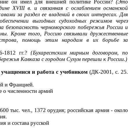
чение он имел для внешней политике России?
(Это
дине
XVIII
в. и связанная с ослаблением османской
вами за раздел ее владений в своих инте­
ресах. Для
обеспечении вы­годных судоходных режимов через
ла безопасность черноморского побережья России и
ны. Кроме того, Россию связывали дружественные
­острова, помощь этим народам в их борьбе за
96-1812 гг.?
{Бухарест­
ским мирным договором, по
бережья Кавказа с городом Сухум перешли к России.)
 учащимися и работа с учебником
(ДК-2001, с. 25.
й и Францией.
е о численности армий
600 тыс. чел., 1372 орудия; российская армия - около
ия.
ия и состава русской