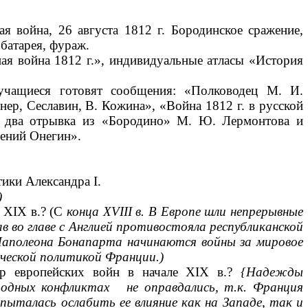
я война, 26 августа 1812 г. Бородинское сражение,
 батарея, фураж.
ая война 1812 г.», индивидуальные атласы «История
чащиеся готовят сообщения: «Полководец М. И.
нер, Сеславин, В. Кожина», «Война 1812 г. в русской
ь два отрывка из «Бородино» М. Ю. Лермонтова и
гений Онегин».
ики Александра I.
)
е XIX в.? (С
конца
XVIII
в. В Европе шли непрерывные
ав во главе с Англией противостояла республиканской
Наполеона Бонапарта
начинаются войны за мировое
ической политикой Франции.)
ар европейских войн в на­чале XIX в.?
{Надежды
родных конфликтах не оправдались, т.к. Франция
пыталась ослабить ее влияние как на
Западе, так и