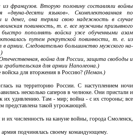
 из французов. Вторую по­
ловину составляли войны
я «двуна-десяти языков». Скомплектованная по
 и денег, она теряла свою надежность в случае
воинская повинность, т. е. все мужчины при­зывного
 быстро пополнять вой­ска уже обученными азам
к­товалась путем рекрутской повинности, т. е. из
л в армии. Следовательно большинство мужского на­
)
Отечественная, война для России, защита свободы и
 и грабительская для армии Наполеона.)
войска для вторже­ния в Россию?
(Неман.)
глась на территорию России. С наступлением ночи
­вились несколько саперов в челноке. Они пристали и
к их удивлению. Там - мир; война - с их сторо­ны; все
им представлена та­кой угрожающей.
 и их численность на­ кануне войны, города Смоленск,
я армия подчинялась своему командующему.