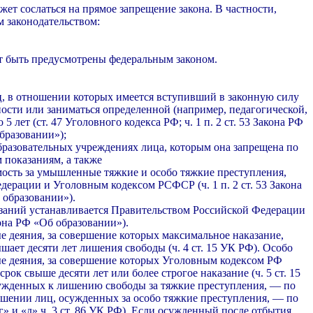
жет сослаться на прямое запрещение закона. В частности,
 законодательством:
т быть предусмотрены федеральным законом.
ц, в отношении которых имеется вступивший в за­конную силу
ности или заниматься определенной (например, педагогической,
5 лет (ст. 47 Уго­ловного кодекса РФ; ч. 1 п. 2 ст. 53 Закона РФ
бразовании»);
образовательных учреждениях лица, которым она запрещена по
показаниям, а также
сть за умышленные тяжкие и особо тяжкие пре­ступления,
рации и Уголовным кодексом РСФСР (ч. 1 п. 2 ст. 53 Закона
образова­нии»).
аний устанавливается Правительством Российс­кой Федерации
акона РФ «Об обра­зовании»).
еяния, за совершение которых максимальное на­казание,
ает десяти лет лишения свободы (ч. 4 ст. 15 УК РФ). Особо
 деяния, за совершение кото­рых Уголовным кодексом РФ
ок свыше деся­ти лет или более строгое наказание (ч. 5 ст. 15
уж­денных к лишению свободы за тяжкие преступле­ния, — по
ношении лиц, осужденных за особо тяж­кие преступления, — по
«г» и «д» ч. 3 ст. 86 УК РФ). Если осужденный после отбытия