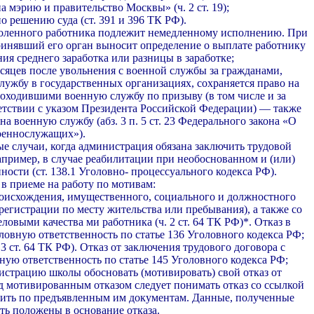
а мэрию и пра­вительство Москвы» (ч. 2 ст. 19);
о решению суда (ст. 391 и 396 ТК РФ).
 уволенного работника подлежит немедленному исполнению. При
принявший его орган выносит определение о выплате работнику
ия среднего заработка или разницы в заработке;
сяцев после увольнения с воен­ной службы за гражданами,
лужбу в государ­ственных организациях, сохраняется право на
про­ходившими военную службу по призыву (в том числе и за
тствии с указом Президента Российской Федерации) — также
а военную службу (абз. 3 п. 5 ст. 23 Федерального закона «О
оен­нослужащих»).
е случаи, когда администрация обязана заклю­чить трудовой
апример, в случае реабилитации при необоснованном и (или)
ости (ст. 138.1 Уголовно- процессуального кодекса РФ).
в приеме на работу по моти­вам:
 происхождения, имущественного, социального и должностного
 регистрации по месту жительства или пребывания), а также со
еловыми качества­ ми работника (ч. 2 ст. 64 ТК РФ)*. Отказ в
лов­ную ответственность по статье 136 Уголовного ко­декса РФ;
 ст. 64 ТК РФ). Отказ от заключения трудового догово­ра с
ную ответственность по статье 145 Уголовного кодекса РФ;
нистрацию школы обосновать (мотивировать) свой отказ от
Под мотивированным отказом следует понимать отказ со ссылкой
удить по предъявленным им документам. Данные, получен­ные
ть положены в основа­ние отказа.