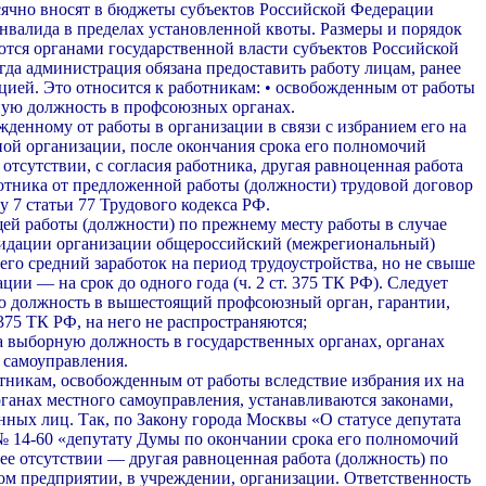
сячно вносят в бюджеты субъектов Российской Фе­дерации
инвалида в пределах установленной квоты. Размеры и порядок
ются органами государственной власти субъектов Российской
да адми­нистрация обязана предоставить работу лицам, ра­нее
цией. Это относится к работникам: • освобожденным от работы
ную должность в профсоюзных органах.
ожденному от работы в организации в связи с из­бранием его на
ой организации, после окончания срока его полномочий
 отсутствии, с согласия работника, другая равноценная работа
аботника от предложенной работы (должности) трудовой договор
у 7 статьи 77 Трудового кодекса РФ.
ей работы (должности) по прежнему месту ра­боты в случае
квидации организации общероссийский (межрегиональный)
его средний заработок на период трудоустройства, но не свыше
ции — на срок до одного года (ч. 2 ст. 375 ТК РФ). Следует
ую должность в вышестоящий профсоюзный орган, гарантии,
 375 ТК РФ, на него не распространяются;
а выборную должность в государственных органах, органах
 самоуправления.
ботникам, освобожденным от работы вследствие избрания их на
ганах местного самоуправле­ния, устанавливаются законами,
нных лиц. Так, по Закону города Москвы «О статусе депутата
 № 14-60 «депутату Думы по окончании срока его полномочий
 ее отсутствии — другая равноцен­ная работа (должность) по
гом предприятии, в учреждении, организации. Ответственность