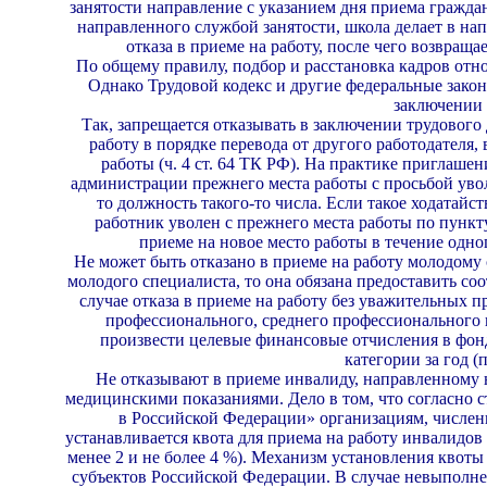
занятости направление с указа­нием дня приема граждан
направлен­ного службой занятости, школа делает в нап
отказа в приеме на работу, после чего возвра­ща
По общему правилу, подбор и расстановка кадров от­
Однако Трудовой кодекс и другие феде­ральные зак
заключении 
Так, запрещается отказывать в заключении трудово­г
работу в порядке перевода от другого работодателя, 
работы (ч. 4 ст. 64 ТК РФ). На практике приглашен
администрации прежнего места работы с просьбой уволи
то должность такого-то числа. Если такое ходатайс
работник уволен с прежнего места ра­боты по пункту
приеме на новое место рабо­ты в течение одно
Не может быть отказано в приеме на работу моло­дому 
молодого специалиста, то она обязана предоставить со
случае отка­за в приеме на работу без уважительных 
профессионального, среднего профессиональ­ного
произвести целевые финансовые от­числения в фонд
категории за год (п
Не отказывают в приеме инвалиду, направленному н
медицинскими показаниями. Дело в том, что соглас­но 
в Российской Федерации» организа­циям, численн
устанавливается квота для приема на работу инвалидов
менее 2 и не более 4 %). Механизм установления квоты
субъек­тов Российской Федерации. В случае невыполн