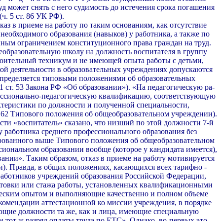
суд может снять с него судимость до истечения срока погашения
(ч. 5 ст. 86 УК РФ).
аз в приеме на работу по таким основаниям, как отсутствие
необходимого образования (навыков) у работника, а также по
нным ограничением кон­ституционного права граждан на труд.
еобразо­вательную школу на должность воспитателя в груп­пу
оительный техникум и не имеющей опыта работы с детьми,
кой деятельности в образовательных учреждениях допускаются
определяется типовыми положениями об образовательных
1 ст. 53 Зако­на РФ «Об образовании»). «На педагогическую ра­
ссионально-педагогическую квалификацию, соответствующую
теристики по должности и получен­ной специальности,
 62 Типового положения об общеобразовательном учреждении).
ти «воспитатель» сказано, что низший по этой долж­ности 7-й
у работника среднего профессионального образования без
рованного выше Типового поло­жения об общеобразовательном
ссиональ­ном образовании вообще (которое у кандидата имеется),
ании». Таким образом, отказ в приеме на работу мотивируется
). Правда, в общих положениях, касающихся всех тарифно -
аботников учреждений образования Российской Федерации,
отовки или стажа работы, установленных квалификационными
еским опытом и выполняющие качественно и полном объеме
комендации аттестационной ко миссии учреждения, в порядке
ющие должности та же, как и лица, имеющие специальную
н тот ж разряд оплаты труда по ETC». Однако, во-первых это