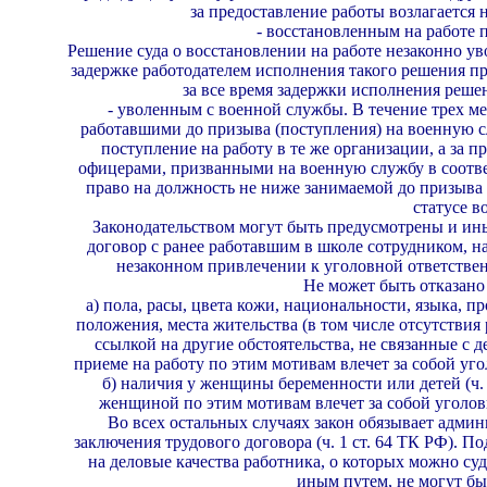
за пре­доставление работы возлагается н
- восстановленным на работе п
Решение суда о восстановлении на работе незакон­но
задержке работодателем исполне­ния такого решения 
за все время задержки исполнения решен
- уволенным с военной службы. В течение трех ме
работавшими до при­зыва (поступления) на военную с
поступление на работу в те же организации, а за 
офицерами, призванными на военную службу в соотве
право на должность не ниже занимаемой до призыва н
статусе в
Законодательством могут быть предусмотрены и ины
договор с ранее работавшим в школе сотрудником, н
незаконном привлечении к уголовной ответственн
Не может быть отказано 
а) пола, расы, цвета кожи, национальности, языка,
положения, места жительства (в том числе отсутствия
ссылкой на другие об­стоятельства, не связанные с д
приеме на работу по этим мотивам влечет за собой уго
б) наличия у женщины беременности или детей (ч. 3
женщиной по этим мотивам влечет за собой уго­лов
Во всех остальных случаях закон обязывает адми­
заключения трудового договора (ч. 1 ст. 64 ТК РФ). 
на деловые ка­чества работника, о которых можно с
иным путем, не могут бы