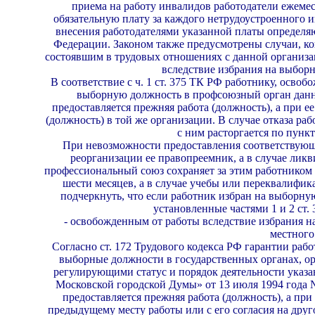
приема на работу инвалидов работодатели еже­ме
обязательную плату за каждого нетрудоуст­роенного 
внесения работодателями указан­ной платы определя
Федерации. Законом также предусмотрены случаи, ког
состоявшим в трудовых отношениях с данной организа
вследствие избрания на выбор
В соответствие с ч. 1 ст. 375 ТК РФ работнику, осво­б
выборную должность в профсоюз­ный орган данн
предоставляется прежняя работа (должность), а при ее
(должность) в той же организации. В случае отказа р
с ним расторгается по пункт
При невозможности предоставления соответству­ющ
реорганизации ее правопреемник, а в случае ли
профессиональный союз сохра­няет за этим работником 
шести меся­цев, а в случае учебы или переквалифика
подчеркнуть, что если работник избран на выборн
установленные частями 1 и 2 ст.
- освобожденным от работы вследствие избрания н
местного
Согласно ст. 172 Трудового кодекса РФ гарантии ра­
выборные должности в государ­ственных органах, ор
регулирующими статус и порядок деятельности указа
Мос­ковской городской Думы» от 13 июля 1994 года
предоставляется прежняя работа (дол­жность), а при
предыдущему месту ра­боты или с его согласия на дру