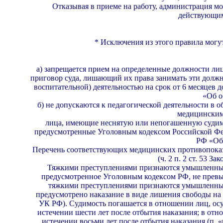
Отказывая в приеме на работу, администрация мо­
действующим
* Исключения из этого правила могу
а) запрещается прием на определенные должности ли
приговор суда, лишающий их права за­нимать эти долж
воспитательной) дея­тельностью на срок от 6 месяцев до 
«Об о
б) не допускаются к педагогической деятельности в 
медицинским 
лица, имеющие неснятую или непогашенную суди­мо
предусмотренные Уголовным кодексом Российской Феде
РФ «Об 
Перечень соответствующих медицинских противопо­каз
(ч. 2 п. 2 ст. 53 З
Тяжкими преступлениями признаются умышленные д
предусмотренное Уголовным кодексом РФ, не превыш
тяжкими преступлениями при­знаются умышленные
предусмотрено нака­зание в виде лишения свободы на ср
УК РФ). Судимость погашается в отношении лиц, ос
истечении шести лет после отбытия нака­зания; в от
истечении восьми лет пос­ле отбытия наказания (п. 