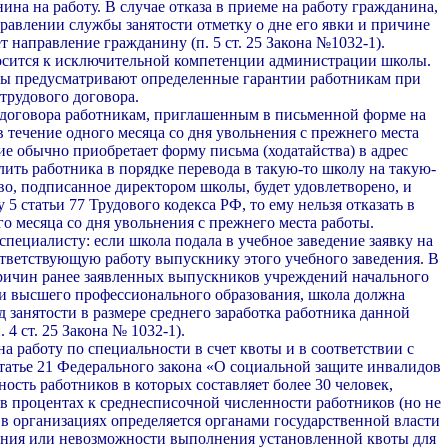
ина на работу. В случае отказа в приеме на работу гражданина,
равле­нии службы занятости отметку о дне его явки и при­чине
ет направление гражданину (п. 5 ст. 25 Закона №1032-1).
носится к исключительной компетенции администра­ции школы.
оны предусматривают определенные га­рантии работникам при
трудового дого­вора.
о договора работникам, приглашенным в письмен­ной форме на
в течение одного месяца со дня уволь­нения с прежнего места
ие обычно приобретает фор­му письма (ходатайства) в адрес
ть работ­ника в порядке перевода в такую-то школу на та­кую-
тво, подписанное директором школы, будет удов­летворено, и
 5 статьи 77 Трудового кодекса РФ, то ему нельзя отказать в
го месяца со дня увольнения с пре­жнего места работы.
специалисту: если школа подала в учебное заведение заявку на
ответствующую работу вы­пускнику этого учебного заведения. В
причин ра­нее заявленных выпускников учреждений начально­го
 и высшего профессионального образования, школа должна
 занятости в размере среднего за­работка работника данной
. 4 ст. 25 Закона № 1032-1).
а работу по специальности в счет квоты и в соответствии с
статье 21 Федерального закона «О социальной за­щите инвалидов
ость работников в которых составляет более 30 человек,
 в процентах к среднесписочной численности работников (но не
 в организациях оп­ределяется органами государственной власти
ения или невозможности выполнения установленной квоты для