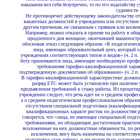
наказания вел себя безупречно, то по его ходатайству 
су­димости 
Не противоречит действующему законодательству отк
вакантных должностей в учреждении или отсутствие 
другим причинам, не связан­ным с прямым или косве
Например, можно отказать в приеме на работу в общ
продленного дня женщине, окончившей машино­стр
обосновав отказ следующим образом: «К педагогичес
лица, имеющие образо­вательный ценз, который 
учреждениях со­ответствующих типов и видов» (ч. 2 п. 
боту принимаются лица, имеющие необходимую профе
требованиям тарифно-квалифи­кационной харак
подтвержденную документами об образовании» (ч. 2 п.
В тариф­но-квалификационной характеристике должнос
разряд ETC может быть установлен при наличии 
предъявления требований к стажу работы. Из процити
учреждении сле­дует, что речь идет не о среднем профе
а о среднем педагогическом профессиональном образов
отсутствием специальной подготовки (квалификации
квалификационных характе ристик по должностям р
говорится, что «лица, не имеющие специальной подг
требованиями, но обладающие достаточным практич
возложенные на них должностные обязанности, по ре
исключения, могу быть назначены на соответству
подготовку стаж работы, и им может быть установле