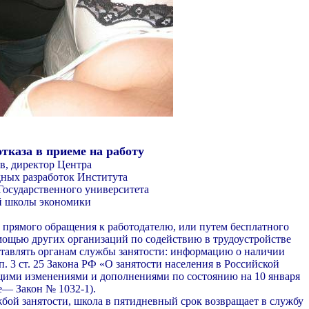
тказа в приеме на работу
в, директор Центра
ных разработок Института
Государственного университета
 школы экономики
 прямого обращения к работодателю, или путем бес­платного
омощью других организаций по содействию в трудоустройстве
ставлять органам службы заня­тости: информацию о наличии
п. 3 ст. 25 Закона РФ «О за­нятости населения в Российской
ющими изменени­ями и дополнениями по состоянию на 10 января
ее— Закон № 1032-1).
бой занятости, школа в пятидневный срок воз­вращает в службу