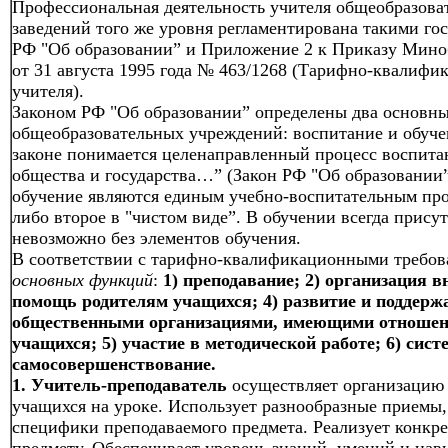
Профессиональная деятельность учителя общеобразова
заведений того же уровня регламентирована такими го
РФ "Об образовании” и Приложение 2 к Приказу Миноб
от 31 августа 1995 года № 463/1268 (Тарифно-квалифи
учителя).
Законом РФ "Об образовании” определены два основны
общеобразовательных учреждений: воспитание и обуче
законе понимается целенаправленный процесс воспитан
общества и государства…” (Закон РФ "Об образовании”.
обучение являются единым учебно-воспитательным про
либо второе в "чистом виде”. В обучении всегда прису
невозможно без элементов обучения.
В соответствии с тарифно-квалификационными требов
основных функций
:
1) преподавание; 2) организация 
помощь родителям учащихся; 4) развитие и поддерж
общественными организациями, имеющими отношени
учащихся; 5) участие в методической работе; 6) сис
самосовершенствование.
1.
Учитель-преподаватель
осуществляет организацию 
учащихся на уроке. Использует разнообразные приемы,
специфики преподаваемого предмета. Реализует конкр