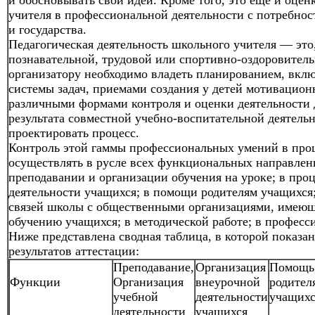
и обосновывать свои идеи. Кроме того, это еще и оцен
учителя в профессиональной деятельности с потребно
и государства.
Педагогическая деятельность школьного учителя — это,
познавательной, трудовой или спортивно-оздоровитель
организатору необходимо владеть планированием, вклю
системы задач, приемами создания у детей мотивацион
различными формами контроля и оценки деятельности 
результата совместной учебно-воспитательной деятельн
проектировать процесс.
Контроль этой гаммы профессиональных умений в проц
осуществлять в русле всех функциональных направлени
преподавании и организации обучения на уроке; в про
деятельности учащихся; в помощи родителям учащихся
связей школы с общественными организациями, имею
обучению учащихся; в методической работе; в профес
Ниже представлена сводная таблица, в которой показа
результатов аттестации:
Преподавание,
Организация
Помощь
Функции
Организация
внеурочной
родител
учебной
деятельности
учащихс
деятельности
учащихся