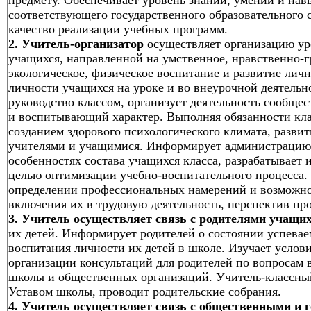
предмету. Обеспечивает уровень знаний, умений и на
соответствующего государственного образовательного с
качество реализации учебных программ.
2. Учитель-организатор
осуществляет организацию ур
учащихся, направленной на умственное, нравственно-гр
экологическое, физическое воспитание и развитие лич
личности учащихся на уроке и во внеурочной деятель
руководство классом, организует деятельность сообще
и воспитывающий характер. Выполняя обязанности клас
созданием здорового психологического климата, разв
учителями и учащимися. Информирует администрацию 
особенностях состава учащихся класса, разрабатывает 
целью оптимизации учебно-воспитательного процесса.
определении профессиональных намерений и возможно
включения их в трудовую деятельность, перспектив пр
3. Учитель осуществляет связь с родителями учащих
их детей. Информирует родителей о состоянии успеваем
воспитания личности их детей в школе. Изучает услов
организации консультаций для родителей по вопросам 
школы и общественных организаций. Учитель-классный
Уставом школы, проводит родительские собрания.
4. Учитель осуществляет связь с общественными и 