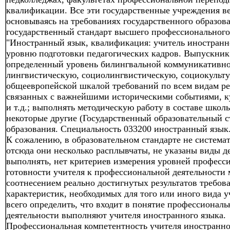
квалификации. Все эти государственные учреждения ве
основываясь на требованиях государственного образов
государственный стандарт высшего профессионального
"Иностранный язык, квалификация: учитель иностранно
уровню подготовки педагогических кадров. Выпускник
определенный уровень билингвальной коммуникативн
лингвистическую, социолингвистическую, социокульту
общеевропейской шкалой требований по всем видам реч
связанных с важнейшими историческими событиями, к
и т.д.; выполнять методическую работу в составе шко
некоторые другие (Государственный образовательный 
образования. Специальность 033200 иностранный язык.
К сожалению, в образовательном стандарте не система
отсюда они несколько расплывчаты, не указаны виды д
выполнять, нет критериев измерения уровней профессио
готовности учителя к профессиональной деятельности 
соотнесением реально достигнутых результатов требо
характеристик, необходимых для того или иного вида 
всего определить, что входит в понятие профессионал
деятельности выполняют учителя иностранного языка.
Профессиональная компетентность учителя иностранног