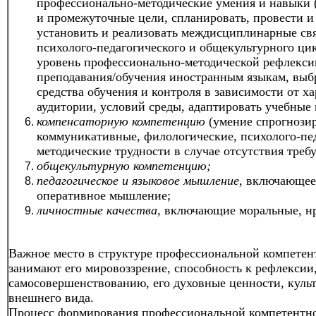
профессионально-методические умения и навыки 
и промежуточные цели, спланировать, провести и
установить и реализовать междисциплинарные свя
психолого-педагогического и общекультурного ци
уровень профессионально-методической рефлекси
преподавания/обучения иностранным языкам, выб
средства обучения и контроля в зависимости от ха
аудитории, условий среды, адаптировать учебные м
компенсаторную компетенцию
(умение спрогнозир
коммуникативные, филологические, психолого-пед
методические трудности в случае отсутствия треб
общекультурную компетенцию;
педагогическое и языковое мышление,
включающее 
оперативное мышление;
личностные качества,
включающие моральные, нр
Важное место в структуре профессиональной компетен
занимают его мировоззрение, способность к рефлексии
самосовершенствованию, его духовные ценности, культ
внешнего вида.
Процесс формирования профессиональной компетентн