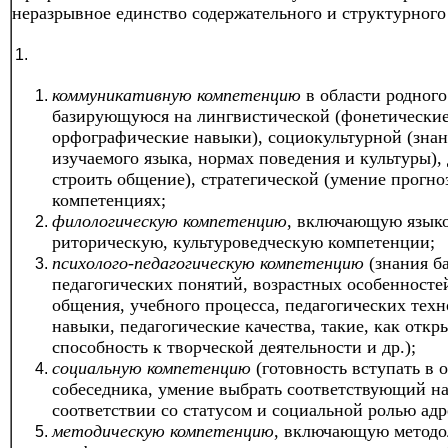
неразрывное единство содержательного и структурного
коммуникативную компетенцию
в области родного
базирующуюся на лингвистической (фонетические,
орфографические навыки), социокультурной (знани
изучаемого языка, нормах поведения и культуры),
строить общение), стратегической (умение прогно
компетенциях;
филологическую компетенцию
, включающую языко
риторическую, культуроведческую компетенции;
психолого-педагогическую компетенцию
(знания б
педагогических понятий, возрастных особенносте
общения, учебного процесса, педагогических техн
навыки, педагогические качества, такие, как откр
способность к творческой деятельности и др.);
социальную компетенцию
(готовность вступать в 
собеседника, умение выбрать соответствующий на
соответствии со статусом и социальной ролью адрес
методическую компетенцию
, включающую методо