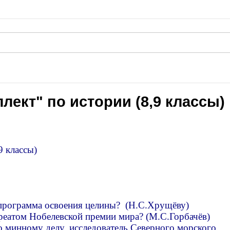
лект" по истории (8,9 классы)
9 классы)
программа освоения целины? (Н.С.Хрущёву)
уреатом Нобелевской премии мира? (М.С.Горбачёв)
 минному делу, исследователь Северного морского