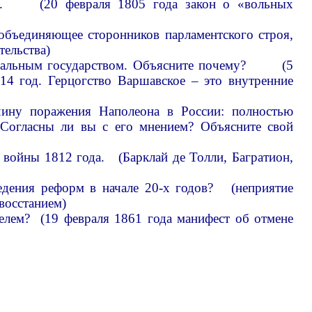
е I. (20 февраля 1805 года закон о «вольных
объединяющее сторонников парламентского строя,
тельства)
ониальным государством. Объясните почему? (5
4 год. Герцогство Варшавское – это внутренние
чину поражения Наполеона в России: полностью
 Согласны ли вы с его мнением? Объясните свой
 войны 1812 года. (Барклай де Толли, Багратион,
едения реформ в начале 20-х годов? (неприятие
восстанием)
елем? (19 февраля 1861 года манифест об отмене