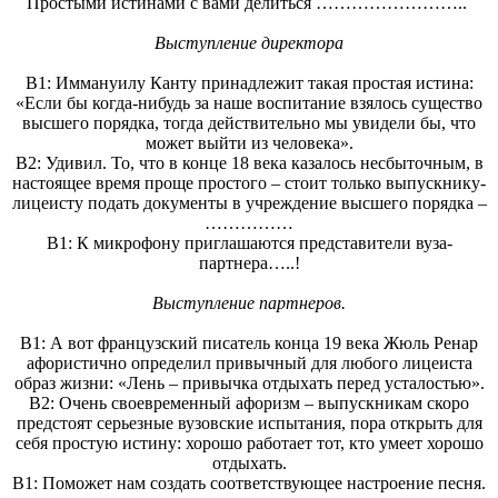
Простыми истинами с вами делиться ……………………..
Выступление директора
В1: Иммануилу Канту принадлежит такая простая истина:
«Если бы когда-нибудь за наше воспитание взялось существо
высшего порядка, тогда действительно мы увидели бы, что
может выйти из человека».
В2: Удивил. То, что в конце 18 века казалось несбыточным, в
настоящее время проще простого – стоит только выпускнику-
лицеисту подать документы в учреждение высшего порядка –
……………
В1: К микрофону приглашаются представители вуза-
партнера…..!
Выступление партнеров.
В1: А вот французский писатель конца 19 века Жюль Ренар
афористично определил привычный для любого лицеиста
образ жизни: «Лень – привычка отдыхать перед усталостью».
В2: Очень своевременный афоризм – выпускникам скоро
предстоят серьезные вузовские испытания, пора открыть для
себя простую истину: хорошо работает тот, кто умеет хорошо
отдыхать.
В1: Поможет нам создать соответствующее настроение песня.