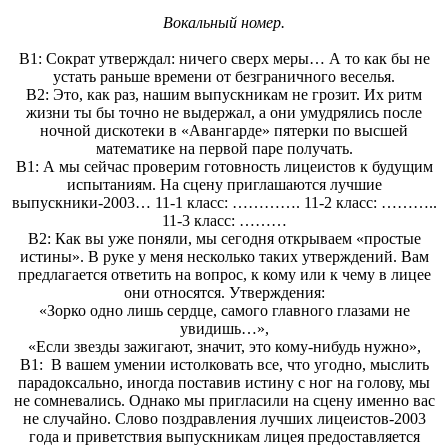
Вокальный номер.
В1: Сократ утверждал: ничего сверх меры… А то как бы не
устать раньше времени от безграничного веселья.
В2: Это, как раз, нашим выпускникам не грозит. Их ритм
жизни ты бы точно не выдержал, а они умудрялись после
ночной дискотеки в «Авангарде» пятерки по высшей
математике на первой паре получать.
В1: А мы сейчас проверим готовность лицеистов к будущим
испытаниям. На сцену приглашаются лучшие
выпускники-2003… 11-1 класс: …………. 11-2 класс: ………..
11-3 класс: ………
В2: Как вы уже поняли, мы сегодня открываем «простые
истины». В руке у меня несколько таких утверждений. Вам
предлагается ответить на вопрос, к кому или к чему в лицее
они относятся.
Утверждения:
«Зорко одно лишь сердце, самого главного глазами не
увидишь…»,
«Если звезды зажигают, значит, это кому-нибудь нужно»,
В1: В вашем умении истолковать все, что угодно, мыслить
парадоксально, иногда поставив истину с ног на голову, мы
не сомневались. Однако мы пригласили на сцену именно вас
не случайно. Слово поздравления лучших лицеистов-2003
года и приветствия выпускникам лицея предоставляется