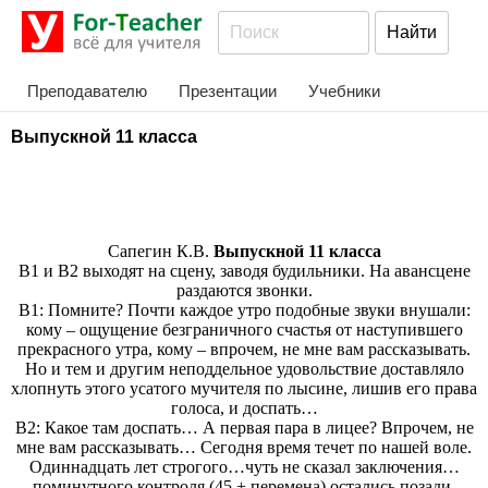
Преподавателю
Презентации
Учебники
Выпускной 11 класса
Сапегин К.В.
Выпускной 11 класса
В1 и В2 выходят на сцену, заводя будильники. На авансцене
раздаются звонки.
В1: Помните? Почти каждое утро подобные звуки внушали:
кому – ощущение безграничного счастья от наступившего
прекрасного утра, кому – впрочем, не мне вам рассказывать.
Но и тем и другим неподдельное удовольствие доставляло
хлопнуть этого усатого мучителя по лысине, лишив его права
голоса, и доспать…
В2: Какое там доспать… А первая пара в лицее? Впрочем, не
мне вам рассказывать… Сегодня время течет по нашей воле.
Одиннадцать лет строгого…чуть не сказал заключения…
поминутного контроля (45 + перемена) остались позади,