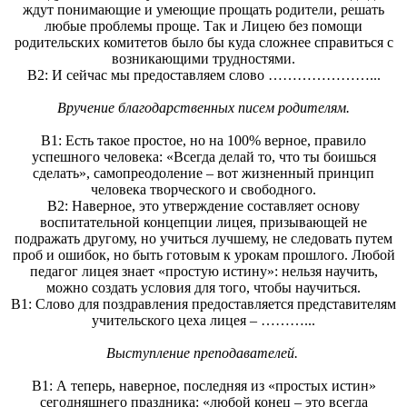
ждут понимающие и умеющие прощать родители, решать
любые проблемы проще. Так и Лицею без помощи
родительских комитетов было бы куда сложнее справиться с
возникающими трудностями.
В2: И сейчас мы предоставляем слово …………………...
Вручение благодарственных писем родителям.
В1: Есть такое простое, но на 100% верное, правило
успешного человека: «Всегда делай то, что ты боишься
сделать», самопреодоление – вот жизненный принцип
человека творческого и свободного.
В2: Наверное, это утверждение составляет основу
воспитательной концепции лицея, призывающей не
подражать другому, но учиться лучшему, не следовать путем
проб и ошибок, но быть готовым к урокам прошлого. Любой
педагог лицея знает «простую истину»: нельзя научить,
можно создать условия для того, чтобы научиться.
В1: Слово для поздравления предоставляется представителям
учительского цеха лицея – ………...
Выступление преподавателей.
В1: А теперь, наверное, последняя из «простых истин»
сегодняшнего праздника: «любой конец – это всегда