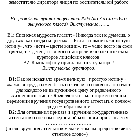
заместителю директора лицея по воспитательной работе
…………
Награждение лучших лицеистов-2003 (по 3 из каждого
выпускного класса). Выступление …….
В1: Японская мудрость гласит: «Никогда так не думаешь о
друзьях, как глядя на цветы»… Если вспомнить «простую
истину», что «дети – цветы жизни», то – чаще всего на свои
цветы, т.е. детей, т.е. друзей смотрели влюбленные глаза
кураторов лицейских классов.
В2: К микрофону приглашаются кураторы!
Выступление кураторов.
В1: Как не искажало время великую «простую истину» -
«каждый труд должен быть оплачен», сегодня она означает
для каждого из выпускников цену определенного
жизненного этапа. Объявляется начало торжественной
церемонии вручения государственного аттестата о полном
среднем образовании.
В2: Для оглашения приказа и вручения государственных
аттестатов о полном среднем образовании приглашается
……………………….
(после вручения аттестатов медалистам им предоставляется
«ответное слово»)