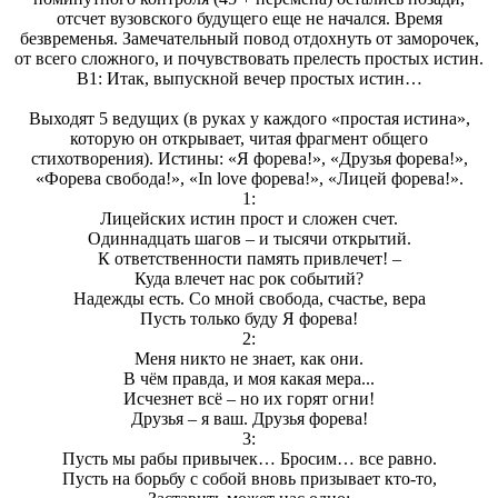
отсчет вузовского будущего еще не начался. Время
безвременья. Замечательный повод отдохнуть от заморочек,
от всего сложного, и почувствовать прелесть простых истин.
В1: Итак, выпускной вечер простых истин…
Выходят 5 ведущих (в руках у каждого «простая истина»,
которую он открывает, читая фрагмент общего
стихотворения). Истины: «Я форева!», «Друзья форева!»,
«Форева свобода!», «In love форева!», «Лицей форева!».
1:
Лицейских истин прост и сложен счет.
Одиннадцать шагов – и тысячи открытий.
К ответственности память привлечет! –
Куда влечет нас рок событий?
Надежды есть. Со мной свобода, счастье, вера
Пусть только буду Я форева!
2:
Меня никто не знает, как они.
В чём правда, и моя какая мера...
Исчезнет всё – но их горят огни!
Друзья – я ваш. Друзья форева!
3:
Пусть мы рабы привычек… Бросим… все равно.
Пусть на борьбу с собой вновь призывает кто-то,