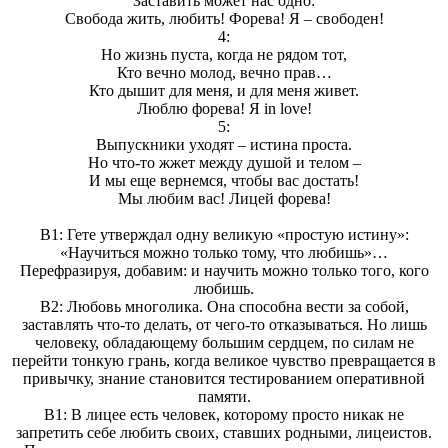
Заставить может нас одно:
Свобода жить, любить! Форева! Я – свободен!
4:
Но жизнь пуста, когда не рядом тот,
Кто вечно молод, вечно прав…
Кто дышит для меня, и для меня живет.
Люблю форева! Я in love!
5:
Выпускники уходят – истина проста.
Но что-то жжет между душой и телом –
И мы еще вернемся, чтобы вас достать!
Мы любим вас! Лицей форева!
В1: Гете утверждал одну великую «простую истину»:
«Научиться можно только тому, что любишь»…
Перефразируя, добавим: и научить можно только того, кого
любишь.
В2: Любовь многолика. Она способна вести за собой,
заставлять что-то делать, от чего-то отказываться. Но лишь
человеку, обладающему большим сердцем, по силам не
перейти тонкую грань, когда великое чувство превращается в
привычку, знание становится тестированием оперативной
памяти.
В1: В лицее есть человек, которому просто никак не
запретить себе любить своих, ставших родными, лицеистов.